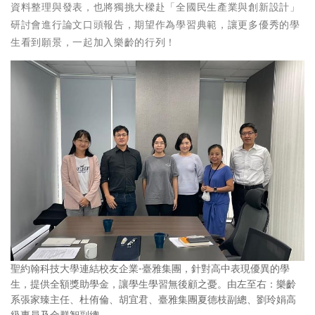
資料整理與發表，也將獨挑大樑赴「全國民生產業與創新設計」
研討會進行論文口頭報告，期望作為學習典範，讓更多優秀的學
生看到願景，一起加入樂齡的行列！
聖約翰科技大學連結校友企業-臺雅集團，針對高中表現優異的學
生，提供全額獎助學金，讓學生學習無後顧之憂。由左至右：樂齡
系張家臻主任、杜侑倫、胡宜君、臺雅集團夏德枝副總、劉玲娟高
級專員及金群智副總。