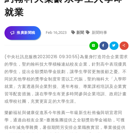
就業
Feb 16,2023
新聞
新聞時事
推廣新聞稿
(中央社訊息服務20230216 09:30:55)為量身打造符合企業需求
的學生，聖約翰科技大學積極連結校友企業，針對高中表現優異
的學生，提出全額獎助學金規劃，讓學生學習更無後顧之憂。不
同於其他學校的獎學金制度常需以工代賑，聖約翰科大「入學即
就業」方案透過與企業對接、逐年考核、專業課程培訓及企業實
習等配套措施，讓在學學生有更多時間參與企業培訓、政府計畫
或學校社團，充實更富足的大學生涯。
樂齡福祉與健康促進系今年推薦一年級新生杜侑倫與胡宜君同
學，通過由校友企業-臺雅集團提供之全額獎助學金補助，可獲
得4年減免學雜費，暑假期間另安排企業職務實習，畢業後提供