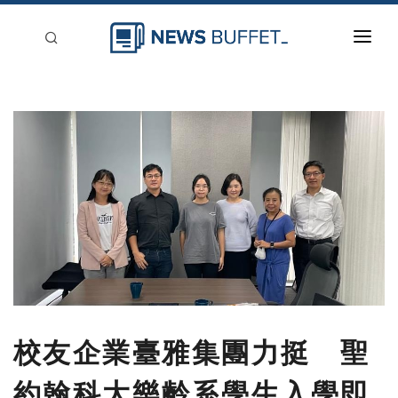
回到首頁
新聞稿分類
登入
刊登
校友企業臺雅集團力挺 聖
約翰科大樂齡系學生入學即