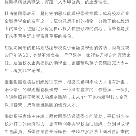
長照機構就業職缺，實踐「入學即就業」的重要理念。
杜侑倫同學表示，是何等的恩典能獲得學校推薦，成為校友企業
全額獎學金的名單之一，這份意想不到的禮物，分擔了他在經濟
上的操心，也堅定及肯定自己投入長照領域的信心，這些都是接
下來學習生涯上豐富且重要的養份。
胡宜均同學的爸媽則感謝學校提供全額獎學金的贊助，因為雙親
皆已年過60，身體不堪負荷、早已退休，家裡缺乏穩定的經濟來
源。透過校友企業提供的助學金，更能幫助孩子安穩讀完大學4
年，著實非常感謝。
臺雅集團夏德枝副總經理表示，很樂意參與學校人才培育計畫，
兩位學生的學經歷都很優秀，一位擁有豐富的工作歷練，一位則
有過往照顧長照家人的親身體驗，未來4年可以持續與校友企業
保持聯繫，成為臺雅集團的優秀人才。
樂齡系張家臻主任說，兩位同學透過獎學金的贊助，平日減少在
校外打工的經濟壓力，更有時間參與學校自助組織，分別爭取學
生會議員、系學會副會長等職務。平時亦參與系上國科會計畫的