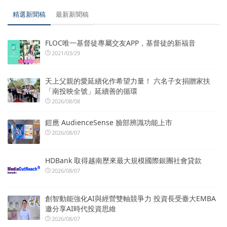
精選新聞稿
最新新聞稿
FLOC唯一基督徒專屬交友APP，基督徒的新福音
2021/03/29
天上父親的愛延續化作希望力量！ 六名子女捐贈家扶
「南投映全號」延續善的循環
2026/08/08
鎧應 AudienceSense 臉部辨識功能上市
2026/08/07
HDBank 取得越南歷來最大規模國際銀團社會貸款
2026/08/07
創智動能強化AI與經營雙軸競爭力 投資長受臺大EMBA
邀分享AI時代投資思維
2026/08/07