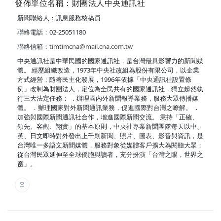
發佈單位名稱：財團法人中央通訊社
新聞聯絡人：訊息服務核稿員
聯絡電話：02-25051180
聯絡信箱：
timtimcna@mail.cna.com.tw
中央通訊社是中華民國的國家通訊社，是台灣最具影響力的新聞媒
體。 經歷組織改造，1973年中央社改組為股份有限公司，以企業
方式經營；隨著民主化發展，1996年依據「中央通訊社設置條
例」改制為財團法人，定位為全民共有的國家通訊社，獨立超然執
行三大法定任務： ．辦理國內外新聞報導業務，服務大眾傳播媒
體。 ．辦理國家對外新聞通訊業務，促進國際對台灣之瞭解。 ．
加強與國際新聞通訊社合作，增進國際新聞交流。 秉持「正確、
領先、客觀、翔實」的基本原則，中央社專業新聞團隊每天以中、
英、日文即時對外發出上千則新聞、照片、圖表、影音與資訊，是
台灣唯一多語文新聞媒體，服務對象從媒體客戶擴大為閱聽大眾；
從台灣民眾延伸至全球僑胞與讀者，充分扮演「台灣之眼，世界之
窗」。