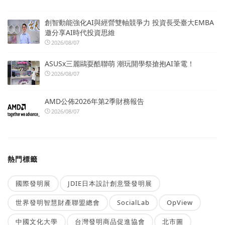
創智動能強化AI與經營雙軸競爭力 投資長受臺大EMBA
邀分享AI時代投資思維
2026/08/07
ASUSx三麗鷗耍酷聯萌 潮玩開學祭搶抱AI筆電！
2026/08/07
AMD公佈2026年第2季財務報告
2026/08/07
熱門標籤
國際發明展
JDIE日本設計創意暨發明展
世界發明智慧財產聯盟總會
SocialLab
OpView
中國文化大學
台灣發明商品促進協會
北市圖