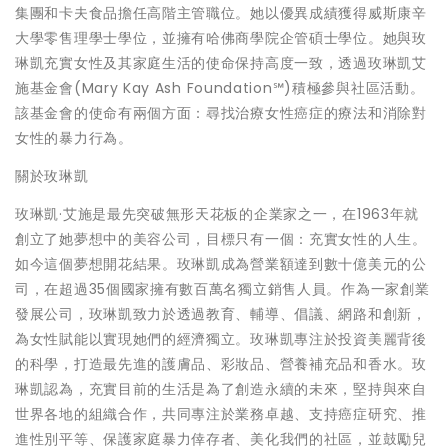
集團和卡夫食品擔任高階主管職位。她以優異成績獲得威斯康辛
大學零售理學士學位，並擁有哈佛商學院企管碩士學位。她與玫
琳凱充實女性及其家庭生活的使命保持高度一致，透過玫琳凱艾
施基金會(Mary Kay Ash Foundation℠)積極參與社區活動。
該基金會的使命有兩個方面：尋找治療女性癌症的療法和消除對
女性的暴力行為。
關於玫琳凱
玫琳凱·艾施是最先突破無形天花板的企業家之一，在1963年就
創立了她夢想中的美容公司，目標只有一個：充實女性的人生。
如今這個夢想開花結果。玫琳凱成為營業額達到數十億美元的公
司，在超過35個國家擁有數百萬名獨立銷售人員。作為一家創業
發展公司，玫琳凱致力於透過教育、輔導、倡議、網路和創新，
為女性賦能以實現她們的經濟獨立。玫琳凱專注於投資美麗背後
的科學，打造最先進的護膚品、彩妝品、營養補充品和香水。玫
琳凱認為，充實目前的生活是為了創造永續的未來，堅持與來自
世界各地的組織合作，共同專注於業務卓越、支持癌症研究、推
進性別平等、保護家庭暴力倖存者、美化我們的社區，並鼓勵兒