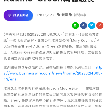
Feb 16,2023
新聞
新聞時事
推廣新聞稿
(中央社訊息服務20230216 09:30:04)達拉斯--(美國商業資
訊)--知名美容品牌和創業公司玫琳凱公司(Mary Kay Inc.)今
天宣佈任命Sheryl Adkins-Green為體驗長。在這個新職位
上，Adkins-Green將透過360度的整合式客戶體驗，支援數百
萬名獨立美容顧問取得業務成功。
此新聞稿包含多媒體內容。完整新聞稿可在以下網址查閱：
http
s://www.businesswire.com/news/home/202302140057
43/en/
玫琳凱全球銷售與行銷總裁Nathan Moore表示：「在玫琳凱，
最重要的莫過於為我們的獨立美容顧問及其客戶提供有收穫的體
驗。Sheryl是以客戶為中心的行銷專家，尤其注重提供無與倫比
的服務，這使得她順理成章地成為我們體驗長的最佳人選。她對