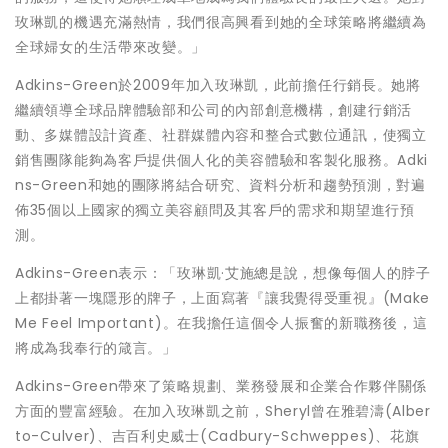
玫琳凱的機遇充滿熱情，我們很高興看到她的全球策略將繼續為
全球婦女的生活帶來改變。」
Adkins-Green於2009年加入玫琳凱，此前擔任行銷長。她將
繼續領導全球品牌體驗部和公司的內部創意機構，創建行銷活
動、多媒體設計資產、社群媒體內容和整合式數位通訊，使獨立
銷售團隊能夠為客戶提供個人化的美容體驗和客製化服務。Adki
ns-Green和她的團隊將結合研究、資料分析和趨勢預測，對遍
佈35個以上國家的獨立美容顧問及其客戶的需求和期望進行預
測。
Adkins-Green表示：「玫琳凱·艾施總是說，想像每個人的脖子
上都掛著一塊隱形的牌子，上面寫著『讓我覺得受重視』(Make
Me Feel Important)。在我擔任這個令人振奮的新職務後，這
將成為我奉行的箴言。」
Adkins-Green帶來了策略規劃、業務發展和企業合作夥伴關係
方面的豐富經驗。在加入玫琳凱之前，Sheryl曾在雅碧濤(Alber
to-Culver)、吉百利史威士(Cadbury-Schweppes)、花旗