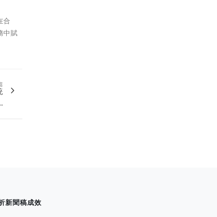
在合
務中賦
篇
統
.
析新聞稿成效