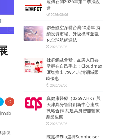
遠傳召開2026年第二季法說
會
2026/08/06
聯合航空深耕台灣40週年 持
續投資市場、升級機隊並強
化全球航網連結
展
2026/08/06
社群觸及會變，品牌入口要
掌握在自己手上：Cloudmax
匯智推出 .tw／.台灣網域限
時優惠
2026/08/06
真健康醫療（02697.HK）與
天津具身智能創新中心達成
戰略合作 共建具身智能醫療
msb
產業生態
2026/08/06
以確保
陳嘉樺Ella選擇Sennheiser