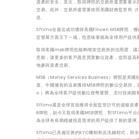
資產的安全。其次，取得牌照的交易所還需要展示
交易。此外，交易所還需要按照美國財務監管局（F
息。
Sftimo在最近成功獲得美國Fincen MSB牌
定發展方面又下一城，也意味著能為全球用戶提供
取得美國msb牌照也能夠增加交易所的信用度，讓
意願，讓更多的客戶愿意買賣數位資產，從而提高
地參與資產交易。
MSB（Money Services Business）
度。中國擁有的這家獲得MSB牌照的數位交易所，其盾牌信息科技
o.）將為全球客戶提供數位貨幣運營、支付技術開
Sftimo還是全球首批獲得全面監管許可的虛擬資產（V
B牌照，如今又取得美國MSB牌照，對Sftimo
為全球有長期穩健投資需求的用戶提供了新的選擇
Sftimo已具備完善的KYC機制和反洗錢程式