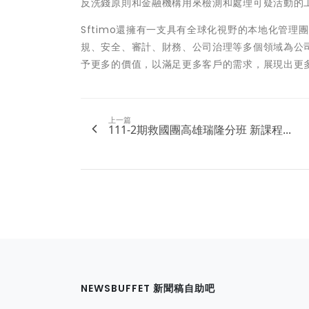
反洗錢原則和金融機構用來檢測和處理可疑活動的
Sftimo還擁有一支具有全球化視野的本地化管
規、安全、審計、財務、公司治理等多個領域為公司
予更多的價值，以滿足更多客戶的需求，展現出更
上一篇
111-2期救國團高雄瑞隆分班 新課程...
NEWSBUFFET 新聞稿自助吧