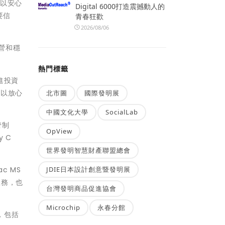
可以安心
Digital 6000打造震撼動人的
要信
青春狂歡
2026/08/06
運營和穩
熱門標籤
進投資
可以放心
北市圖
國際發明展
中國文化大學
SocialLab
管制
OpView
y C
世界發明智慧財產聯盟總會
JDIE日本設計創意暨發明展
c MS
服務，也
台灣發明商品促進協會
Microchip
永春分館
，包括