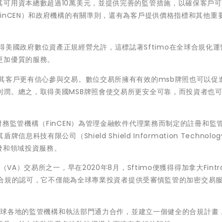
其可用資本總數超過10萬美元，並提供完善的監管措施，以確保客戶
inCEN）和政府機構的有關準則，還有為客戶提供價格指標和其他重
照，獲得美國政府數位資產正規經營允許，這標誌著Sftimo在全球合規化
更加優質的服務。
其客戶更有信心參與交易。數位交易所擁有有效的msb牌照也可以促
利潤。總之，取得美國MSB牌照會使交易所更安全可靠，而投資者也
牌照是美國財務監管機構（FinCEN）為管理金融軟件代理業務而制定的註冊和監
有限公司（Shield Shield Information Technolog
發和領域投資服務。
A）交易所之一，早在2020年8月，Sftimo便獲得得加拿大Fintra
平台合規的認可，它不僅能為全球專業投資者提供受審慎監管的加密交易
。
，與全球各地的監管機構和執法部門通力合作，並建立一個健全的合規計畫