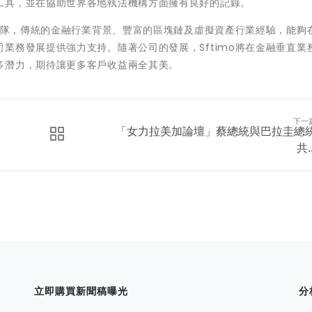
工具，並在協助世界各地執法機構方面擁有良好的記錄。
理團隊，傳統的金融行業背景、豐富的區塊鏈及虛擬資產行業經驗，能夠
業務發展提供強力支持。隨著公司的發展，Sftimo將在金融垂直業
多潛力，期待讓更多客戶收益兩全其美。
下一
「女力拉美加論壇」蔡總統與巴拉圭總
共..
立即購買新聞稿曝光
分