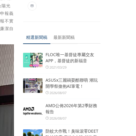
合陽光
期申報義
申報不實
「廉潔自
精選新聞稿
最新新聞稿
FLOC唯一基督徒專屬交友
APP，基督徒的新福音
2021/03/29
ASUSx三麗鷗耍酷聯萌 潮玩
開學祭搶抱AI筆電！
2026/08/07
AMD公佈2026年第2季財務
報告
2026/08/07
防蚊大作戰！臭味滾零DEET