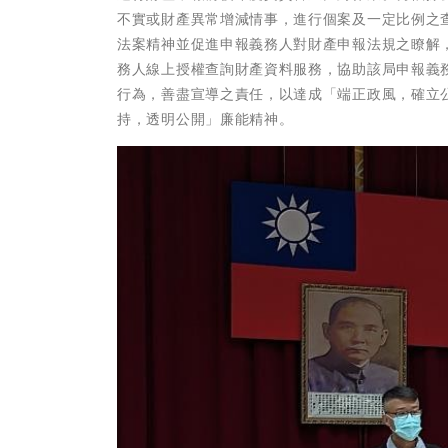
不實或財產異常增減情事，進行個案及一定比例之
法案精神並促進申報義務人對財產申報法規之瞭解
務人線上授權查詢財產資料服務，協助該局申報義
行為，善盡宣導之責任，以達成「端正政風，確立
持，透明公開」廉能精神。