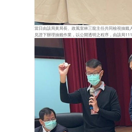
當日由該局黃局長、政風室林三龍主任共同檢視抽籤人
見證下辦理抽籤作業，以公開透明之程序，由該局111