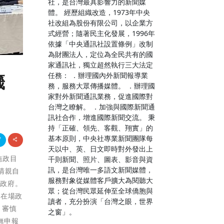
社，是台灣最具影響力的新聞媒
體。 經歷組織改造，1973年中央
社改組為股份有限公司，以企業方
式經營；隨著民主化發展，1996年
依據「中央通訊社設置條例」改制
為財團法人，定位為全民共有的國
家通訊社，獨立超然執行三大法定
任務： ．辦理國內外新聞報導業
籤
務，服務大眾傳播媒體。 ．辦理國
家對外新聞通訊業務，促進國際對
台灣之瞭解。 ．加強與國際新聞通
訊社合作，增進國際新聞交流。 秉
持「正確、領先、客觀、翔實」的
基本原則，中央社專業新聞團隊每
天以中、英、日文即時對外發出上
施政目
千則新聞、照片、圖表、影音與資
訊，是台灣唯一多語文新聞媒體，
清親自
服務對象從媒體客戶擴大為閱聽大
能政府。
眾；從台灣民眾延伸至全球僑胞與
及在場政
讀者，充分扮演「台灣之眼，世界
，審慎
之窗」。
無申報