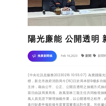
陽光廉能 公開透明
Feb 16,2023
新聞
新聞
推廣新聞稿
(中央社訊息服務20230216 10:55:07)
標，新北市政府消防局今(16)日於局本部9樓多功
主持，藉由公平、公正、公開且透明之抽籤方式抽
當日由該局黃局長、政風室林三龍主任共同檢視抽
風人員見證下辦理抽籤作業，以公開透明之程序，由該
進行財產申報前後年度實質審查比對作業。另依據公