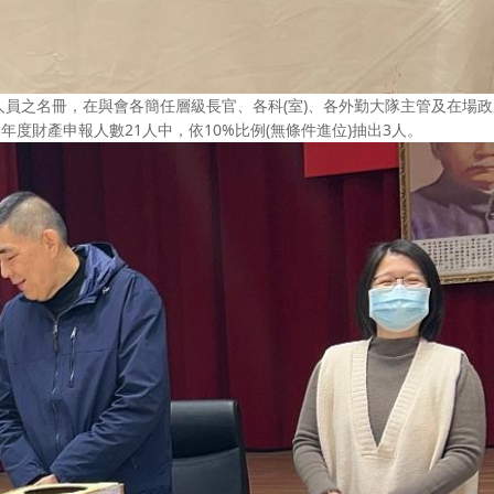
員之名冊，在與會各簡任層級長官、各科(室)、各外勤大隊主管及在場政
年度財產申報人數21人中，依10%比例(無條件進位)抽出3人。