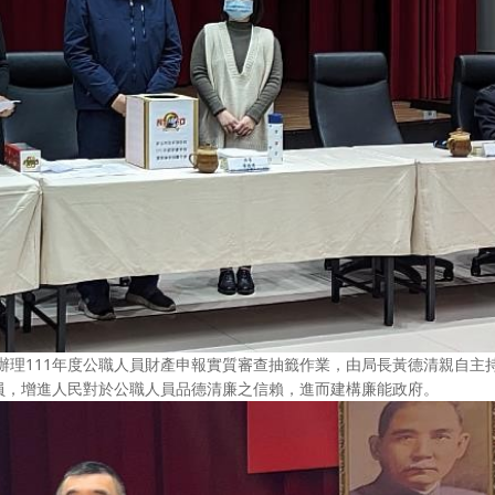
堂辦理111年度公職人員財產申報實質審查抽籤作業，由局長黃德清親自主
員，增進人民對於公職人員品德清廉之信賴，進而建構廉能政府。