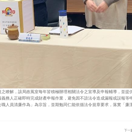
規之瞭解，該局政風室每年皆積極辦理相關法令之宣導及申報輔導，並提
報義務人正確即時完成財產申報作業，避免因不諳法令造成漏報或誤報等
公職人員清廉作為」為宗旨，並期勉同仁能依循法令規章要求，落實「廉
下一