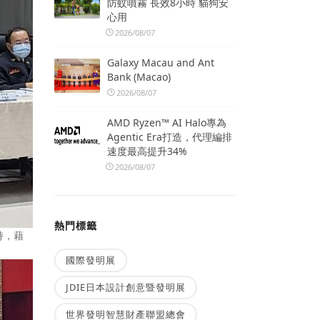
防蚊噴霧 長效8小時 貓狗安
心用
2026/08/07
Galaxy Macau and Ant
Bank (Macao)
2026/08/07
AMD Ryzen™ AI Halo專為
Agentic Era打造，代理編排
速度最高提升34%
2026/08/07
熱門標籤
持，藉
國際發明展
JDIE日本設計創意暨發明展
世界發明智慧財產聯盟總會