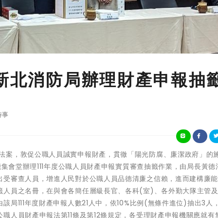
 新北消防局辦理財產申報抽
時事
 為實踐陽光法案，敦促公職人員誠實申報財產，貫徹「陽光防腐、廉潔政府」的
能集會堂辦理111年度公職人員財產申報實質審查抽籤作業，由局長黃德
出受審查人員，增進人民對於公職人員品德清廉之信賴，進而建構廉
籤人員之名冊，在與會各簡任層級長官、各科(室)、各外勤大隊主管
局111年度財產申報人數21人中，依10%比例(無條件進位)抽出3人
職人員財產申報法第11條及第12條規定，各受理財產申報機關應就有