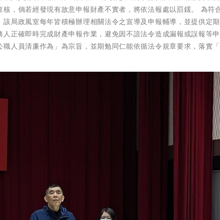
查核，倘若經發現有故意申報財產不實者，將依法報處以罰鍰。 為符
，該局政風室每年皆積極辦理相關法令之宣導及申報輔導，並提供定
務人正確即時完成財產申報作業，避免因不諳法令造成漏報或誤報等
公職人員清廉作為」為宗旨，並期勉同仁能依循法令規章要求，落實