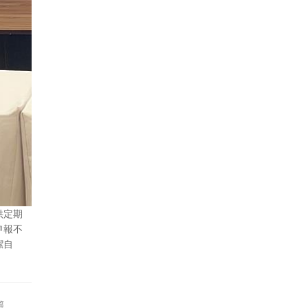
供定期
申報不
潔自
篇