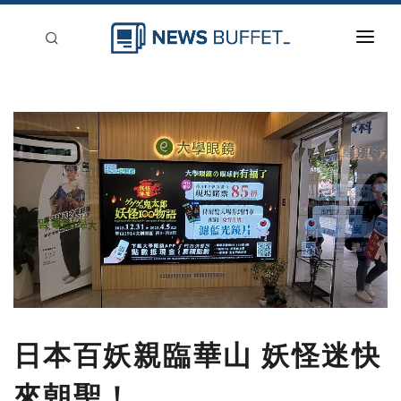
回到首頁
新聞稿分類
登入
刊登
日本百妖親臨華山 妖怪迷快
來朝聖！