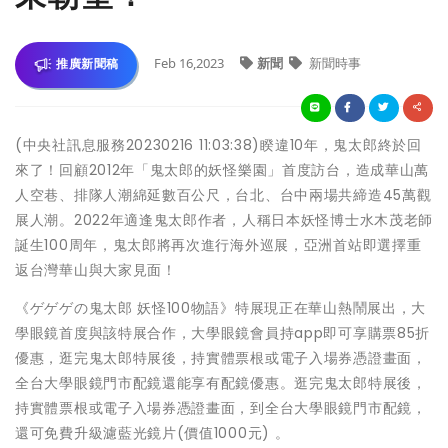
Feb 16,2023
新聞
新聞時事
推廣新聞稿
(中央社訊息服務20230216 11:03:38)睽違10年，鬼太郎終於回
來了！回顧2012年「鬼太郎的妖怪樂園」首度訪台，造成華山萬
人空巷、排隊人潮綿延數百公尺，台北、台中兩場共締造45萬觀
展人潮。2022年適逢鬼太郎作者，人稱日本妖怪博士水木茂老師
誕生100周年，鬼太郎將再次進行海外巡展，亞洲首站即選擇重
返台灣華山與大家見面！
《ゲゲゲの鬼太郎 妖怪100物語》特展現正在華山熱鬧展出，大
學眼鏡首度與該特展合作，大學眼鏡會員持app即可享購票85折
優惠，逛完鬼太郎特展後，持實體票根或電子入場券憑證畫面，
全台大學眼鏡門市配鏡還能享有配鏡優惠。逛完鬼太郎特展後，
持實體票根或電子入場券憑證畫面，到全台大學眼鏡門市配鏡，
還可免費升級濾藍光鏡片(價值1000元) 。