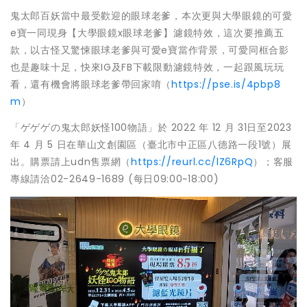
鬼太郎百妖當中最受歡迎的眼球老爹，本次更與大學眼鏡的可愛
e寶一同現身【大學眼鏡x眼球老爹】濾鏡特效，這次要推薦五
款，以古怪又驚悚眼球老爹與可愛e寶當作背景，可愛同框合影
也是趣味十足，快來IG及FB下載限動濾鏡特效，一起跟風玩玩
看，還有機會將眼球老爹帶回家唷（
https://pse.is/4pbp8
m
）
「ゲゲゲの鬼太郎妖怪100物語」於 2022 年 12 月 31日至2023
年 4 月 5 日在華山文創園區（臺北市中正區八德路一段1號）展
出。購票請上udn售票網（
https://reurl.cc/lZ6RpQ
）；客服
專線請洽02-2649-1689 (每日09:00~18:00)