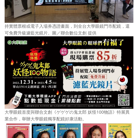
持實體票根或電子入場券憑證畫面，到全台大學眼鏡門市配鏡，還
可免費升級濾藍光鏡片。圖／聯合數位文創 提供
大學眼鏡首度與聯合文創《ゲゲゲの鬼太郎 妖怪100物語》特展異
業合作，舉辦大學眼鏡獨享配鏡好康活動。