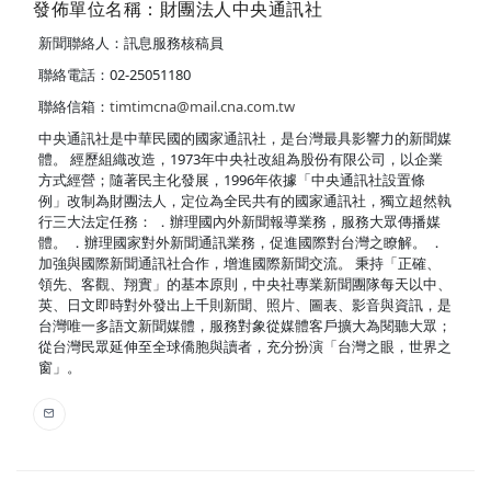
發佈單位名稱：財團法人中央通訊社
新聞聯絡人：訊息服務核稿員
聯絡電話：02-25051180
聯絡信箱：
timtimcna@mail.cna.com.tw
中央通訊社是中華民國的國家通訊社，是台灣最具影響力的新聞媒
體。 經歷組織改造，1973年中央社改組為股份有限公司，以企業
方式經營；隨著民主化發展，1996年依據「中央通訊社設置條
例」改制為財團法人，定位為全民共有的國家通訊社，獨立超然執
行三大法定任務： ．辦理國內外新聞報導業務，服務大眾傳播媒
體。 ．辦理國家對外新聞通訊業務，促進國際對台灣之瞭解。 ．
加強與國際新聞通訊社合作，增進國際新聞交流。 秉持「正確、
領先、客觀、翔實」的基本原則，中央社專業新聞團隊每天以中、
英、日文即時對外發出上千則新聞、照片、圖表、影音與資訊，是
台灣唯一多語文新聞媒體，服務對象從媒體客戶擴大為閱聽大眾；
從台灣民眾延伸至全球僑胞與讀者，充分扮演「台灣之眼，世界之
窗」。