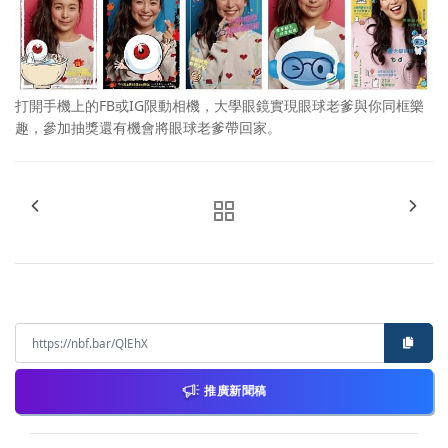
打開手機上的FB或IG限動相機，大學眼鏡實現眼球老爹與你同框樂
趣，參加抽獎還有機會將眼球老爹帶回家。
推廣新聞稿