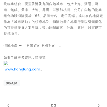
級物業組合，覆蓋香港及九個內地城市，包括上海、瀋陽、濟
南、無錫、天津、大連、昆明、武漢和杭州。公司在內地的物業
組合均以恒隆廣場「66」品牌命名、定位高端，成功在內地奠定
作為「城市脈動」的領導地位。恒隆地產在地產行業以引領優化
的可持續發展方案見稱，致力聯繫顧客、社群、夥伴，以實現可
持續增長。
恒隆地產 — 「只選好的 只做對的」
。
如欲了解更多資訊，請瀏覽
www.hanglung.com
。
恒隆地產