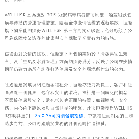
WELL HSR 是為應對 2019 冠狀病毒病疫情而制定，涵蓋能減低
病毒傳播的營運管理措施。隨着全球疫情陰霾的逐漸驅散，恒隆
旗下物業能夠獲得WELL HSR 第三方的獨立驗證，充分彰顯了公
司為保障物業訪客的健康與安全採取了切實有力的措施。
儘管面對疫情的挑戰，恒隆旗下19個物業仍於「清潔與衞生規
章」及「空氣及水質管理」方面均獲得滿分，反映了公司在疫情
期間仍致力為所有訪客打造健康及安全的環境所作出的努力。
除透過建築環境關注顧客福祉外，恒隆亦致力為員工、客戶和社
區締造一個健康、包容和安全的環境。福祉是一個廣泛的概念，
不限於健康與安全，還包括其他正面的特質，如歸屬感、安全
感、內心的平靜以及與自然世界的聯繫。此次恒隆獲得WELL HS
R亦助其達到「
25 X 25可持續發展指標
」中就福祉而制定的目標
邁步向前。公司將繼續於業務的各個範疇推進福祉。