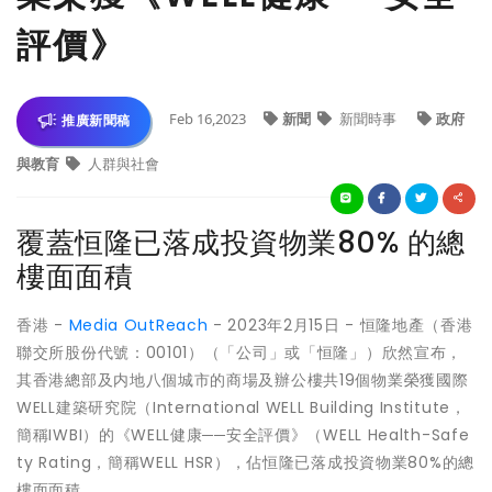
評價》
Feb 16,2023
新聞
新聞時事
政府
推廣新聞稿
與教育
人群與社會
覆蓋恒隆已落成投資物業80% 的總
樓面面積
香港 -
Media OutReach
- 2023年2月15日 - 恒隆地產（香港
聯交所股份代號：00101）（「公司」或「恒隆」）欣然宣布，
其香港總部及内地八個城市的商場及辦公樓共19個物業榮獲國際
WELL建築研究院（International WELL Building Institute，
簡稱IWBI）的《WELL健康──安全評價》（WELL Health-Safe
ty Rating，簡稱WELL HSR），佔恒隆已落成投資物業80%的總
樓面面積。