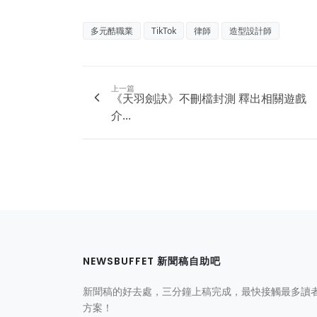
多元酷職業
TikTok
律師
造型設計師
上一篇
《天羽劍訣》不刪檔封測 釋出相關遊戲
介...
NEWSBUFFET 新聞稿自助吧
新聞稿的好去處，三分鐘上稿完成，最快接觸最多讀
方案！