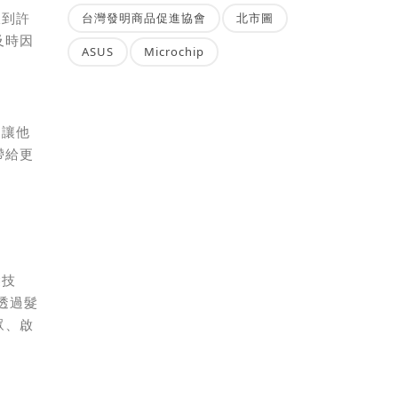
台灣發明商品促進協會
北市圖
收到許
及時因
ASUS
Microchip
，讓他
帶給更
髮技
透過髮
眾、啟