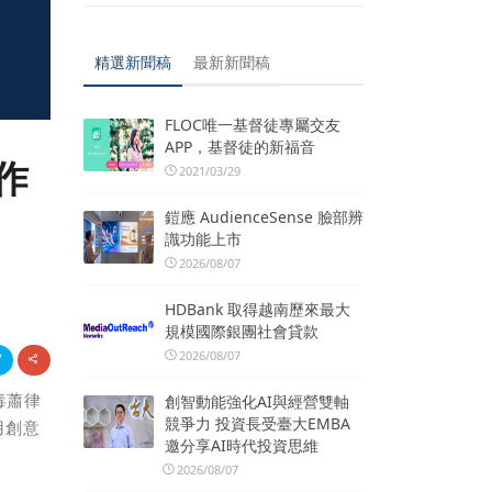
精選新聞稿
最新新聞稿
FLOC唯一基督徒專屬交友
APP，基督徒的新福音
作
2021/03/29
鎧應 AudienceSense 臉部辨
識功能上市
2026/08/07
HDBank 取得越南歷來最大
規模國際銀團社會貸款
2026/08/07
毒蕭律
創智動能強化AI與經營雙軸
競爭力 投資長受臺大EMBA
用創意
邀分享AI時代投資思維
2026/08/07