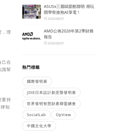
ASUSx三麗鷗耍酷聯萌 潮玩
開學祭搶抱AI筆電！
2026/08/07
解
AMD公佈2026年第2季財務
度，理
報告
2026/08/07
自己在
熱門標籤
知識幫
國際發明展
JDIE日本設計創意暨發明展
想要持
世界發明智慧財產聯盟總會
法律知
SocialLab
OpView
中國文化大學