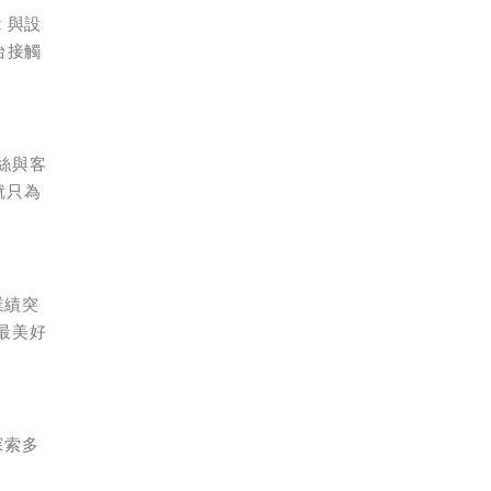
 與設
台接觸
絲與客
就只為
業績突
最美好
探索多