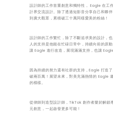
設計師的工作首重創意和獨特性， Eagle 在工
計界交流設計。除了透過短影音分享自己和夥伴打造
到廣大觀眾，累積破三十萬同樣愛美的粉絲！
設計師的工作繁忙，除了不斷追求美的設計，也要
人的支持是他能在忙碌日常中，持續向前的原動力
讓 Eagle 進行改造，展現滿滿支持，也讓 Eag
因為持續的努力還有社群的支持，Eagle 打造
破兩百萬！展望未來，對美充滿熱情的 Eagl
的模樣。
從律師到造型設計師，TikTok 創作者樂於解
元創意，一起啟發更多可能！