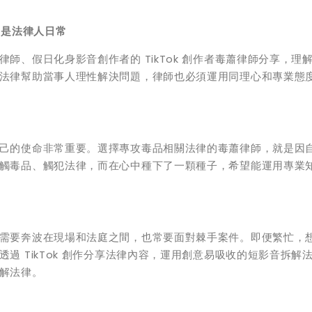
更是法律人日常
師、假日化身影音創作者的 TikTok 創作者毒蕭律師分享，理
法律幫助當事人理性解決問題，律師也必須運用同理心和專業態
己的使命非常重要。選擇專攻毒品相關法律的毒蕭律師，就是因
觸毒品、觸犯法律，而在心中種下了一顆種子，希望能運用專業
需要奔波在現場和法庭之間，也常要面對棘手案件。即便繁忙，
過 TikTok 創作分享法律內容，運用創意易吸收的短影音拆解
解法律。