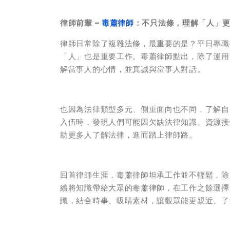
律師前輩
–
毒蕭律師
：不只法條，理解「人」
律師日常除了複雜法條，最重要的是？平日專職律
「人」也是重要工作。毒蕭律師點出，除了運用
解當事人的心情，並真誠與當事人對話。
也因為法律類型多元、側重面向也不同，了解自
入伍時，發現人們可能因欠缺法律知識、資源接
助更多人了解法律，進而踏上律師路。
回首律師生涯，毒蕭律師坦承工作並不輕鬆，除
續將知識帶給大眾的毒蕭律師，在工作之餘選擇透
識，結合時事、吸睛素材，讓觀眾能更親近、了