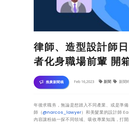
律師、造型設計師日常
者化身職場前輩 開
Feb 16,2023
新聞
新聞
推廣新聞稿
年後求職夯，無論是想踏入不同產業、或是準備
師（
@narcos_lawyer
）和美髮業的設計師
Ea
內容讓粉絲一探不同領域、吸收專業知識，打開