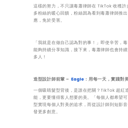
這樣的努力，不只讓毒蕭律師在 TikTok 
多粉絲的暖心回饋，粉絲因為看到毒蕭律師推出
應，免於受害。
「我就是在做自己認為對的事！」即使辛苦，毒
能夠持續分享知識，接下來，毒蕭律師也會持續
多人！
造型設計師前輩
–
Eagle
：用每一天，實踐對
一個吸睛髮型背後，是誰在把關？TikTok 超紅
能，更要懂得客人想要的美。「每個人都希望可以
型實現每個人對美的追求，而從設計師到短影音
發更多創意。