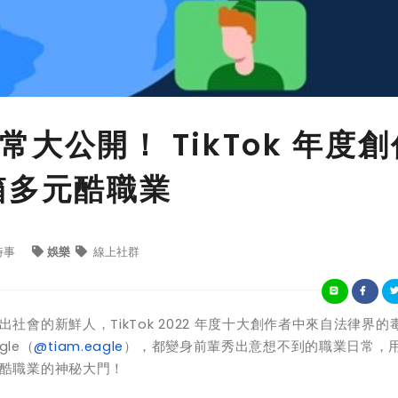
大公開！ TikTok 年度創
箱多元酷職業
時事
娛樂
線上社群
出社會的新鮮人，
TikTok 2022
年度十大創作者中來自法律界的
gle
（
@tiam.eagle
），都變身前輩秀出意想不到的職業日常，
酷職業的神秘大門！