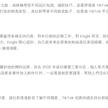
作之餘，就積極學習不同設計知識、攝影技巧，並選擇透過 TikTok
的精美造型， 為社群帶來不同創意點子，也透過 TikTok 平
處理各種店內行政、對外行銷的店務工作。對 Eagle 而言，粉
。Eagle 開心提到，自己就有來自屏東的粉絲當日來回桃園，
le 備感溫暖。
了屬於他的獨特品牌，並在 2022 年成功擴展三家分店，個人單月
e 邀請更多夥伴加入創作行列，一起透過創意實踐美，幫助人們活出
鎖專業、讓社群透過影音了解不同職業，TikTok 也將持續支持社群