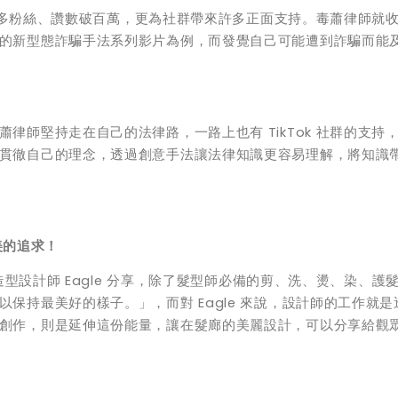
收穫許多粉絲、讚數破百萬，更為社群帶來許多正面支持。毒蕭律師就
的新型態詐騙手法系列影片為例，而發覺自己可能遭到詐騙而能
蕭律師堅持走在自己的法律路，一路上也有
TikTok
社群的支持
貫徹自己的理念，透過創意手法讓法律知識更容易理解，將知識
美的追求！
造型設計師 Eagle 分享，除了髮型師必備的剪、洗、燙、染、護
保持最美好的樣子。」，而對 Eagle 來說，設計師的工作就是
創作，則是延伸這份能量，讓在髮廊的美麗設計，可以分享給觀