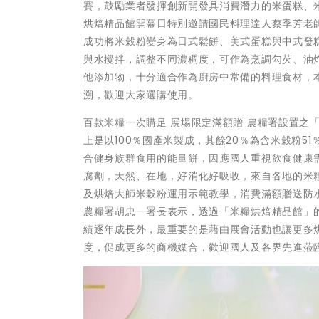
賽，鼓勵業者發揮創新開發具消費潛力的米蛋糕、
烘焙精品館開幕日特別邀請國民料理達人蔡季芳老
成功將米穀粉變身為日式鬆餅、美式蛋糕與中式發
與水攪拌，調整不同濃稠度，可作為烹調勾芡、油
他添加物，十分適合作為廚房中常備的料理食材，
溯，歡迎大家選購使用。
百款米糧一次購足 展場限定滿額贈 農糧署設置之
上是以100％國產米製成，其餘20％為含米穀粉
合健身族群食用的能量餅，因應國人重視飲食健康
腐劑，天然、在地，好消化好吸收，來自各地的米
及烘焙大師米穀粉運用示範教學，消費滿額贈送防
農糧署胡忠一署長表示，透過「米糧烘焙精品館」
績逐年成長外，最重要的是藉由展會活動也讓更多
度，促成更多的商機媒合，歡迎國人及各界先進蒞