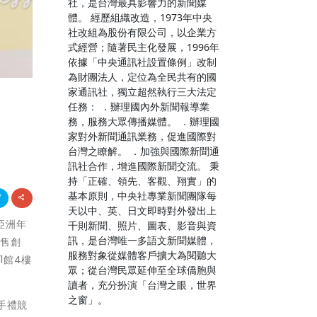
社，是台灣最具影響力的新聞媒
體。 經歷組織改造，1973年中央
社改組為股份有限公司，以企業方
式經營；隨著民主化發展，1996年
依據「中央通訊社設置條例」改制
為財團法人，定位為全民共有的國
家通訊社，獨立超然執行三大法定
任務： ．辦理國內外新聞報導業
務，服務大眾傳播媒體。 ．辦理國
家對外新聞通訊業務，促進國際對
台灣之瞭解。 ．加強與國際新聞通
訊社合作，增進國際新聞交流。 秉
持「正確、領先、客觀、翔實」的
基本原則，中央社專業新聞團隊每
天以中、英、日文即時對外發出上
亞洲年
千則新聞、照片、圖表、影音與資
訊，是台灣唯一多語文新聞媒體，
展售創
服務對象從媒體客戶擴大為閱聽大
1館4樓
眾；從台灣民眾延伸至全球僑胞與
讀者，充分扮演「台灣之眼，世界
之窗」。
手禮競