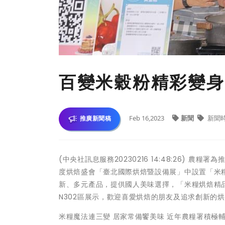
百變米穀粉精彩變身
Feb 16,2023
新聞
新聞
推廣新聞稿
(中央社訊息服務20230216 14:48:26)
度烘焙盛會「臺北國際烘焙暨設備展」中設置「米
新、多元產品，提供國人美味選擇，「米糧烘焙精品館」
N302區展示，歡迎喜愛烘焙的朋友及追求創新的
米糧魔法連三變 居家常備饗美味 近年農糧署積極