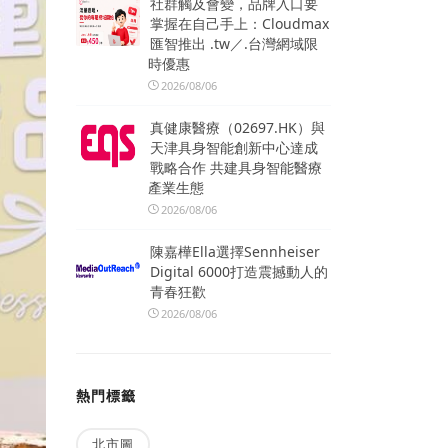
社群觸及會變，品牌入口要
掌握在自己手上：Cloudmax
匯智推出 .tw／.台灣網域限
時優惠
2026/08/06
真健康醫療（02697.HK）與
天津具身智能創新中心達成
戰略合作 共建具身智能醫療
產業生態
2026/08/06
陳嘉樺Ella選擇Sennheiser
Digital 6000打造震撼動人的
青春狂歡
2026/08/06
熱門標籤
北市圖