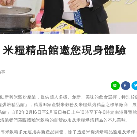
 米糧精品館邀您現身體驗
時事
 農糧署為推動新興米穀粉產業，提供國人多樣、創新、美味的飲食選擇，特別於
糧烘焙精品館」，精選16家產製米穀粉及米糧烘焙精品之標竿廠商，
自112年2月16日至2月19日每日上午10時至下午6時於南港展覽館
烘焙業者們蒞臨體驗米穀粉的百變妙用及米糧烘焙精品的不凡美味。
輔導米穀粉多元運用與新產品開發，除了透過米糧烘焙精品遴選及米伴