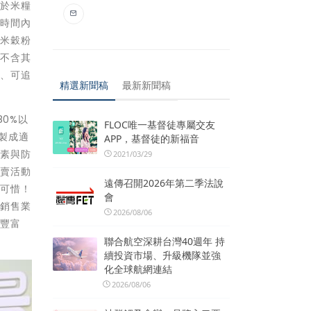
，於米糧
短時間內
，米穀粉
亦不含其
心、可追
精選新聞稿
最新新聞稿
0%以
FLOC唯一基督徒專屬交友
製成適
APP，基督徒的新福音
色素與防
2021/03/29
特賣活動
遠傳召開2026年第二季法說
來可惜！
會
場銷售業
2026/08/06
與豐富
聯合航空深耕台灣40週年 持
續投資市場、升級機隊並強
化全球航網連結
2026/08/06