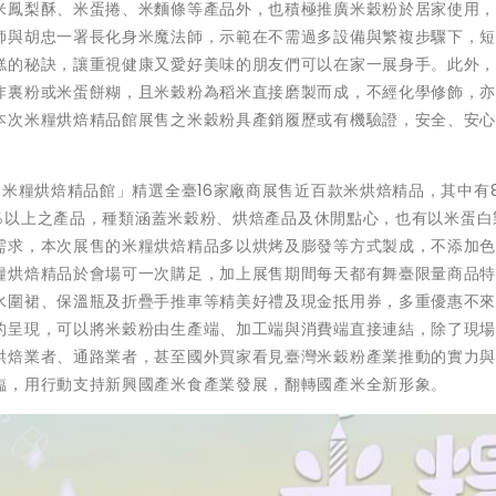
米鳳梨酥、米蛋捲、米麵條等產品外，也積極推廣米穀粉於居家使用
師與胡忠一署長化身米魔法師，示範在不需過多設備與繁複步驟下，
糕的秘訣，讓重視健康又愛好美味的朋友們可以在家一展身手。此外
炸裏粉或米蛋餅糊，且米穀粉為稻米直接磨製而成，不經化學修飾，
本次米糧烘焙精品館展售之米穀粉具產銷履歷或有機驗證，安全、安
「米糧烘焙精品館」精選全臺16家廠商展售近百款米烘焙精品，其中有8
51％以上之產品，種類涵蓋米穀粉、烘焙產品及休閒點心，也有以米蛋白
需求，本次展售的米糧烘焙精品多以烘烤及膨發等方式製成，不添加
糧烘焙精品於會場可一次購足，加上展售期間每天都有舞臺限量商品
水圍裙、保溫瓶及折疊手推車等精美好禮及現金抵用券，多重優惠不
的呈現，可以將米穀粉由生產端、加工端與消費端直接連結，除了現
烘焙業者、通路業者，甚至國外買家看見臺灣米穀粉產業推動的實力
臨，用行動支持新興國產米食產業發展，翻轉國產米全新形象。