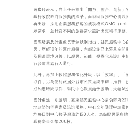
饒慶鈴表示，自上任來推出「開放、整合、創新」
獲行政院政府服務獎的殊榮，而縣民服務中心將以
再出發，採用企業服務顧客的成功模式OMO（onlin
眾需求，並針對不同的族群需求設計出更精準服務
國際發展及計畫處長曹劍秋則指出，縣民服務中心自
民，歷經18年的運作服役，內部設施已老舊且空
及周邊環境改善，以親民、節能、視覺化為設計主
行步道還給行人通行。
此外，再加上軟體服務優化升級，以「效率」、「智
取件，另為便利旅居外縣市民眾返鄉申辦，推行「預約
或約定時間取件，縣民中心派員給予協助，大幅減
國計處進一步說明，臺東縣民服務中心肩負縣府22
地政諮詢等專家級諮詢服務，中心全年受理申請案件數
均每日到中心接受服務約150人次。為鼓勵民眾多
獲得臺東金幣200枚。