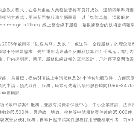
的施政方程式，在各局處融入業務後皆具有良好成效，連續四年縣府
同樣的方程式，用嶄新面貌服務全縣民眾，以「智能卓越、溫馨服務
e merge offline）線上整合線下服務，藉數據整合的技術更精確
。
2005年啟用即「以客為尊」及以「一處送件，全程服務」的理念服
間動線不符民眾需求，去年運用花東基金及縣府預算約１千萬元，進行
軸，戶內採明亮、簡潔、服務動線舒暢的空間設計，戶外停車空間改
能」為目標，提供51項線上申請服務及24小時智能櫃取件，方便民
申請，預約取件」服務，民眾可先電話預約服務時間(089-34755
少申辦時間。
1項民眾申請案件服務，並設有消費者保護中心、中小企業諮詢、法律
約15,500件，另戶政、地政、稅務等申請服務案件數約85,000件
體驗友善及便利服務，自即日起申請案件服務採用智能櫃取件者，前50