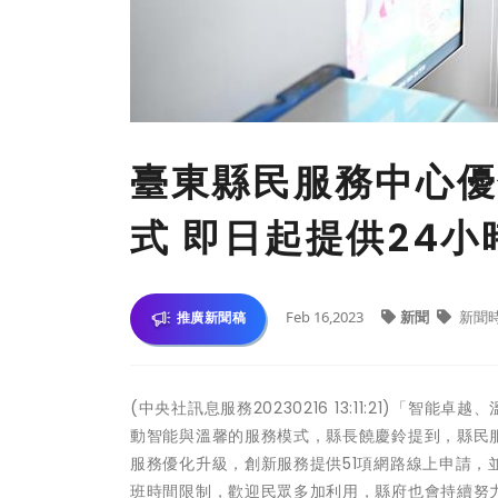
臺東縣民服務中心優
式 即日起提供24
Feb 16,2023
新聞
新聞
推廣新聞稿
(中央社訊息服務20230216 13:11:21)「
動智能與溫馨的服務模式，縣長饒慶鈴提到，縣民服
服務優化升級，創新服務提供51項網路線上申請，
班時間限制，歡迎民眾多加利用，縣府也會持續努