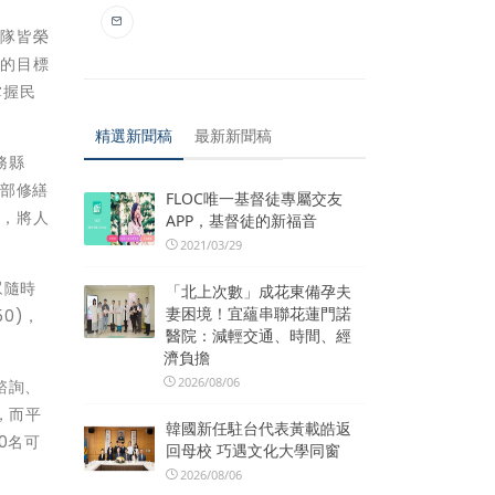
團隊皆榮
」的目標
掌握民
精選新聞稿
最新新聞稿
務縣
內部修繕
FLOC唯一基督徒專屬交友
善，將人
APP，基督徒的新福音
2021/03/29
眾隨時
「北上次數」成花東備孕夫
妻困境！宜蘊串聯花蓮門諾
0)，
醫院：減輕交通、時間、經
濟負擔
2026/08/06
諮詢、
，而平
韓國新任駐台代表黃載皓返
0名可
回母校 巧遇文化大學同窗
2026/08/06