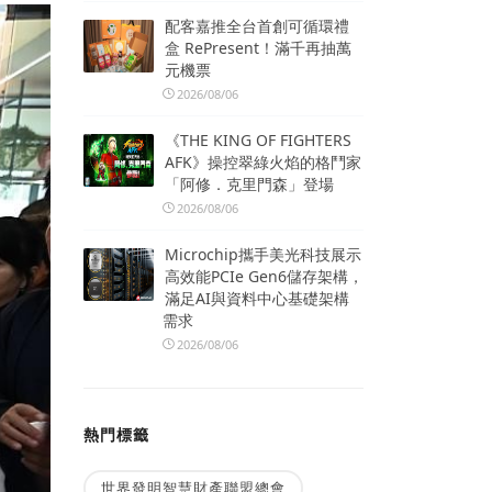
配客嘉推全台首創可循環禮
盒 RePresent！滿千再抽萬
元機票
2026/08/06
《THE KING OF FIGHTERS
AFK》操控翠綠火焰的格鬥家
「阿修．克里門森」登場
2026/08/06
Microchip攜手美光科技展示
高效能PCIe Gen6儲存架構，
滿足AI與資料中心基礎架構
需求
2026/08/06
熱門標籤
世界發明智慧財產聯盟總會