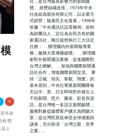
社，是台灣最具影響力的新聞媒
體。 經歷組織改造，1973年中央
社改組為股份有限公司，以企業方
式經營；隨著民主化發展，1996年
依據「中央通訊社設置條例」改制
為財團法人，定位為全民共有的國
家通訊社，獨立超然執行三大法定
任務： ．辦理國內外新聞報導業
務模
務，服務大眾傳播媒體。 ．辦理國
家對外新聞通訊業務，促進國際對
台灣之瞭解。 ．加強與國際新聞通
訊社合作，增進國際新聞交流。 秉
持「正確、領先、客觀、翔實」的
基本原則，中央社專業新聞團隊每
天以中、英、日文即時對外發出上
千則新聞、照片、圖表、影音與資
訊，是台灣唯一多語文新聞媒體，
服務對象從媒體客戶擴大為閱聽大
，宣布啟
眾；從台灣民眾延伸至全球僑胞與
合軟體
讀者，充分扮演「台灣之眼，世界
務員上
之窗」。