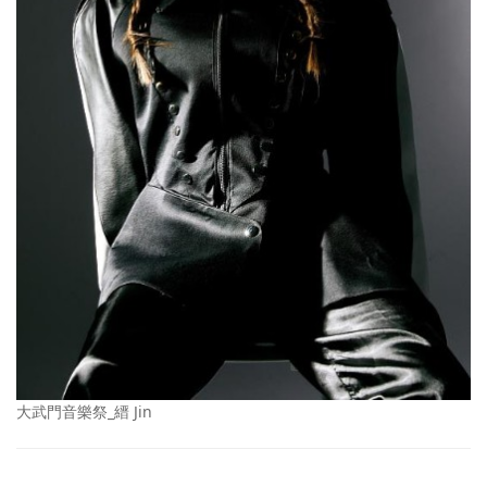
大武門音樂祭_縉 Jin