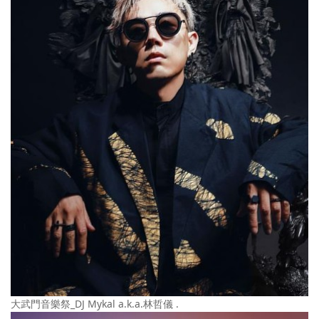
大武門音樂祭_DJ Mykal a.k.a.林哲儀 .