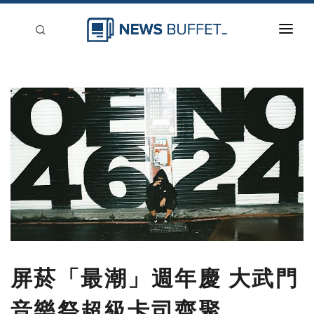
回到首頁
新聞稿分類
登入
刊登
屏菸「最潮」週年慶 大武門
音樂祭超級卡司齊聚