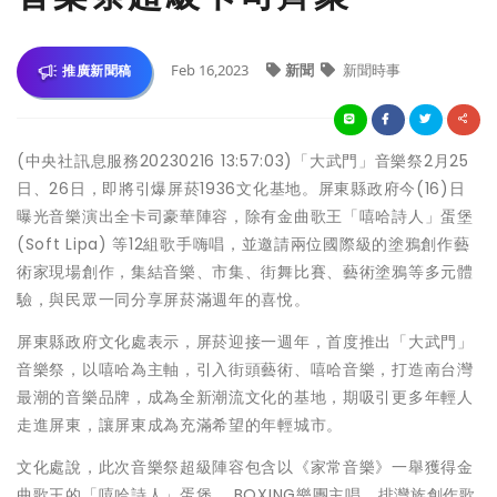
Feb 16,2023
新聞
新聞時事
推廣新聞稿
(中央社訊息服務20230216 13:57:03)「大武門」音樂祭2月25
日、26日，即將引爆屏菸1936文化基地。屏東縣政府今(16)日
曝光音樂演出全卡司豪華陣容，除有金曲歌王「嘻哈詩人」蛋堡
(Soft Lipa) 等12組歌手嗨唱，並邀請兩位國際級的塗鴉創作藝
術家現場創作，集結音樂、市集、街舞比賽、藝術塗鴉等多元體
驗，與民眾一同分享屏菸滿週年的喜悅。
屏東縣政府文化處表示，屏菸迎接一週年，首度推出「大武門」
音樂祭，以嘻哈為主軸，引入街頭藝術、嘻哈音樂，打造南台灣
最潮的音樂品牌，成為全新潮流文化的基地，期吸引更多年輕人
走進屏東，讓屏東成為充滿希望的年輕城市。
文化處說，此次音樂祭超級陣容包含以《家常音樂》一舉獲得金
曲歌王的「嘻哈詩人」蛋堡 、BOXING樂團主唱、排灣族創作歌