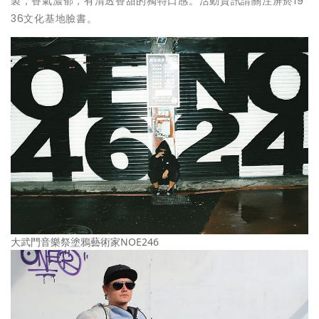
製，香氣濃郁，有清透香甜的獨特口感。活動資訊請關注屏菸19
36文化基地臉書。
大武門音樂祭塗鴉藝術家NOE246