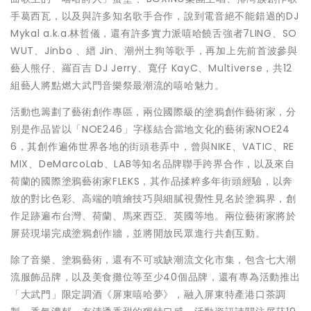
手葛西瓦，以及與許多知名歌手合作，說到電音絕不能錯過的DJ
Mykal a.k.a.林哲儀，還有許多實力派嘻哈饒舌強者7LING、SO
WUT、Jinbo 、縉 Jin、潮州土狗等歌手，再加上先前首波參與
藝人熊仔、羅百吉 DJ Jerry、寬仔 KayC、Multiverse，共12
組藝人將點燃大武門音樂祭最潮流的嘻哈魅力。
活動也籌劃了藝術創作專區，兩位國際級的塗鴉創作藝術家，分
別是作品皆以「NOE246」字樣結合當地文化的藝術家NOE24
6，其創作遍佈世界各地的街頭巷弄中，曾與NIKE、VATIC、RE
MIX、DeMarcoLab、LAB等知名品牌聯手跨界合作，以及來自
荷蘭的國際塗鴉藝術家FLEKS，其作品揉粹多年街頭經驗，以奔
放的對比色彩、高端的噴繪技巧與細膩視覺性見名於塗鴉界，創
作足跡遍布台灣、荷蘭、馬來西亞、英國等地。兩位藝術家將於
屏菸現場完成塗鴉創作牆，並將開放民眾進行共創互動。
除了音樂、塗鴉藝術，還有不可或缺潮流文化市集，包含七大潮
流服飾品牌，以及美食攤位等至少40個品牌，還有專為活動推出
「大武門」限定調酒《屏東嘻哈夢》，融入屏東特產港口茶調