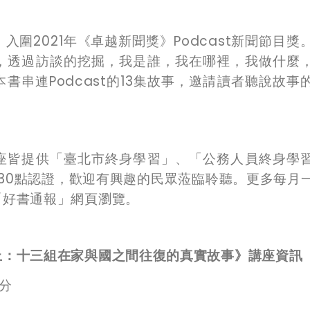
，入圍
2021
年《卓越新聞獎》
Podcast
新聞節目獎
，透過訪談的挖掘，我是誰，我在哪裡，我做什麼
本書串連
Podcast
的
13
集故事，邀請讀者聽說故事
座皆提供「臺北市終身學習」、「公務人員終身學
30
點認證，歡迎有興趣的民眾蒞臨聆聽。更多每月
「好書通報」網頁瀏覽。
上：十三組在家與國之間往復的真實故事》
講座資訊
分