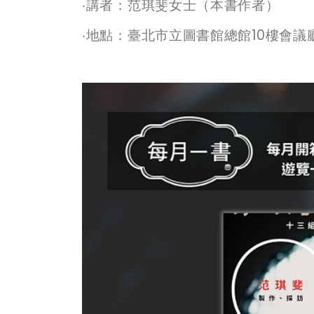
‧講者：
范琪斐女士
（本書作者）
‧地點：臺北市立圖書館總館
10
樓會議