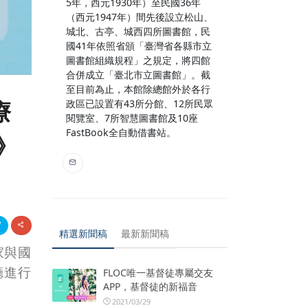
5年，西元1930年）至民國36年
（西元1947年）間先後設立松山、
城北、古亭、城西四所圖書館，民
國41年依照省頒「臺灣省各縣市立
圖書館組織規程」之規定，將四館
合併成立「臺北市立圖書館」。截
至目前為止，本館除總館外於各行
療
政區已設置有43所分館、12所民眾
閱覽室、7所智慧圖書館及10座
FastBook全自動借書站。
》
精選新聞稿
最新新聞稿
家與國
廳進行
FLOC唯一基督徒專屬交友
APP，基督徒的新福音
2021/03/29