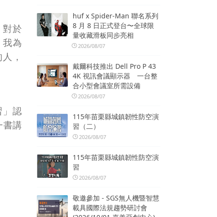
huf x Spider-Man 聯名系列
8 月 8 日正式登台〜全球限
。對於
量收藏滑板同步亮相
，我為
2026/08/07
的人，
戴爾科技推出 Dell Pro P 43
4K 視訊會議顯示器 一台整
合小型會議室所需設備
2026/08/07
習」認
115年苗栗縣城鎮韌性防空演
一書講
習（二）
2026/08/07
115年苗栗縣城鎮韌性防空演
習
2026/08/07
敬邀參加 - SGS無人機暨智慧
載具國際法規趨勢研討會