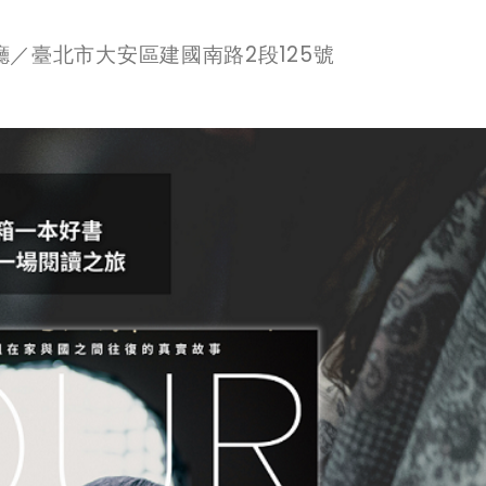
廳／臺北市大安區建國南路
2
段
125
號