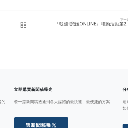
下一
『戰國†戀姬ONLINE』聯動活動第2..
立即購買新聞稿曝光
分
者的
發一篇新聞稿透通到各大媒體的最快速、最便捷的方案！
透
如
讓新聞稿曝光