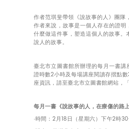
作者范琪斐帶領《說故事的人》團隊
作者來說，故事是一個人存在的證明
什麼做這件事，塑造這個人的故事。
說人的故事。
臺北市立圖書館所辦理的每月一書講
證時數
2
小時及每場講座閱讀存摺點數
座資訊，請至臺北市立圖書館網站，
每月一書
《說故事的人，在療傷的路
‧時間：
2
月
18
日（星期六）下午
2
時
30