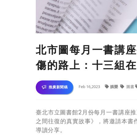
北市圖每月一書講座
傷的路上：十三組在
Feb 16,2023
娛樂
圖書
推廣新聞稿
臺北市立圖書館
2
月份每月一書講座推
之間往復的真實故事》，將邀請
本書
導讀分享。