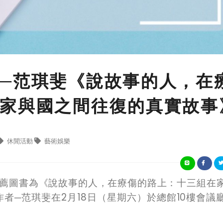
─范琪斐《說故事的人，在
家與國之間往復的真實故事
休閒活動
藝術娛樂
薦圖書為《說故事的人，在療傷的路上：十三組在
作者─范琪斐
在
2
月
18
日（星期六）於總館
10
樓會議