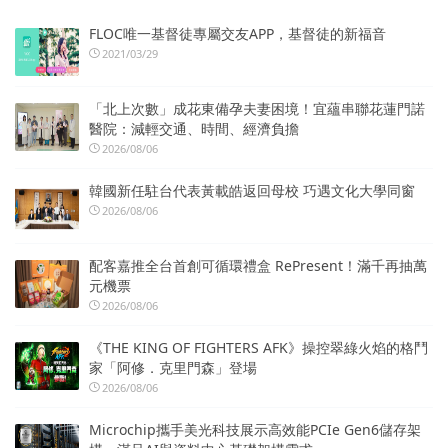
FLOC唯一基督徒專屬交友APP，基督徒的新福音
2021/03/29
「北上次數」成花東備孕夫妻困境！宜蘊串聯花蓮門諾
醫院：減輕交通、時間、經濟負擔
2026/08/06
韓國新任駐台代表黃載皓返回母校 巧遇文化大學同窗
2026/08/06
配客嘉推全台首創可循環禮盒 RePresent！滿千再抽萬
元機票
2026/08/06
《THE KING OF FIGHTERS AFK》操控翠綠火焰的格鬥
家「阿修．克里門森」登場
2026/08/06
Microchip攜手美光科技展示高效能PCIe Gen6儲存架