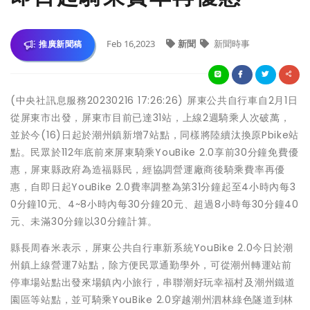
Feb 16,2023
新聞
新聞時事
推廣新聞稿
(中央社訊息服務20230216 17:26:26) 屏東公共自行車自2月1日
從屏東市出發，屏東市目前已達31站，上線2週騎乘人次破萬，
並於今(16)日起於潮州鎮新增7站點，同樣將陸續汰換原Pbike站
點。民眾於112年底前來屏東騎乘YouBike 2.0享前30分鐘免費優
惠，屏東縣政府為造福縣民，經協調營運廠商後騎乘費率再優
惠，自即日起YouBike 2.0費率調整為第31分鐘起至4小時內每3
0分鐘10元、4~8小時內每30分鐘20元、超過8小時每30分鐘40
元、未滿30分鐘以30分鐘計算。
縣長周春米表示，屏東公共自行車新系統YouBike 2.0今日於潮
州鎮上線營運7站點，除方便民眾通勤學外，可從潮州轉運站前
停車場站點出發來場鎮內小旅行，串聯潮好玩幸福村及潮州鐵道
園區等站點，並可騎乘YouBike 2.0穿越潮州泗林綠色隧道到林