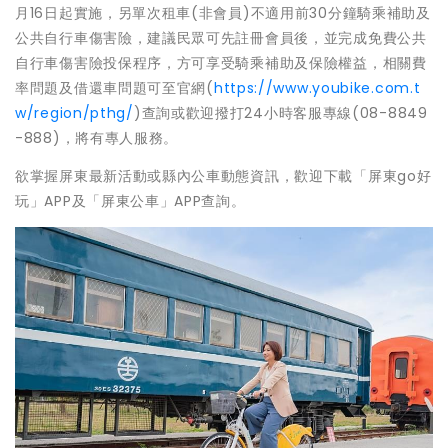
月16日起實施，另單次租車(非會員)不適用前30分鐘騎乘補助及
公共自行車傷害險，建議民眾可先註冊會員後，並完成免費公共
自行車傷害險投保程序，方可享受騎乘補助及保險權益，相關費
率問題及借還車問題可至官網(
https://www.youbike.com.t
w/region/pthg/
)查詢或歡迎撥打24小時客服專線(08-8849
-888)，將有專人服務。
欲掌握屏東最新活動或縣內公車動態資訊，歡迎下載「屏東go好
玩」APP及「屏東公車」APP查詢。