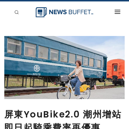
回到首頁
新聞稿分類
登入
刊登
屏東YouBike2.0 潮州增站
即日起騎乘費率再優惠