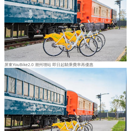
屏東YouBike2.0 潮州增站 即日起騎乘費率再優惠