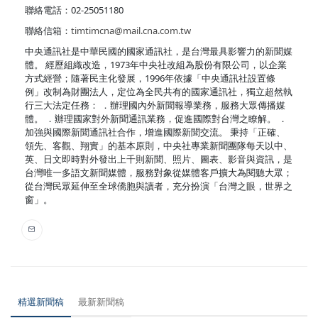
聯絡電話：02-25051180
聯絡信箱：
timtimcna@mail.cna.com.tw
中央通訊社是中華民國的國家通訊社，是台灣最具影響力的新聞媒
體。 經歷組織改造，1973年中央社改組為股份有限公司，以企業
方式經營；隨著民主化發展，1996年依據「中央通訊社設置條
例」改制為財團法人，定位為全民共有的國家通訊社，獨立超然執
行三大法定任務： ．辦理國內外新聞報導業務，服務大眾傳播媒
體。 ．辦理國家對外新聞通訊業務，促進國際對台灣之瞭解。 ．
加強與國際新聞通訊社合作，增進國際新聞交流。 秉持「正確、
領先、客觀、翔實」的基本原則，中央社專業新聞團隊每天以中、
英、日文即時對外發出上千則新聞、照片、圖表、影音與資訊，是
台灣唯一多語文新聞媒體，服務對象從媒體客戶擴大為閱聽大眾；
從台灣民眾延伸至全球僑胞與讀者，充分扮演「台灣之眼，世界之
窗」。
精選新聞稿
最新新聞稿