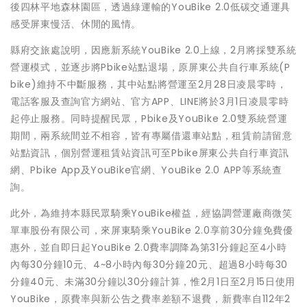
後四林平地森林園區，透過綠運輸的YouBike 2.0低碳交通運具
感受屏東慢活、休閒的風情。
縣府交旅處說明，因應新系統YouBike 2.0上線，2月將採雙系統
營運模式，並逐步將Pbike站點退場，原屏東公共自行車系統(P
bike)維持不中斷服務，其中站點將營運至2月28日凌晨零時，
電話客服及查詢官方網站、官方APP、LINE將於3月1日凌晨零時
起停止服務。同時提醒民眾，Pbike及YouBike 2.0雙系統營運
期間，兩系統間並不相容，皆有專屬借還車站點，租賃前請留意
站點資訊，個別營運租賃站資訊可至Pbike屏東公共自行車資訊
網、Pbike App及YouBike官網、YouBike 2.0 APP等系統查
詢。
此外，為維持本縣民眾騎乘YouBike權益，經協調營運廠商微笑
單車股份有限公司，來屏東騎乘YouBike 2.0享前30分鐘免費優
惠外，並自即日起YouBike 2.0費率調降為第31分鐘起至4小時
內每30分鐘10元、4~8小時內每30分鐘20元、超過8小時每30
分鐘40元、未滿30分鐘以30分鐘計算，惟2月1日至2月15日使用
YouBike，原費率與新公告之費率差額不退費，新費率自112年2