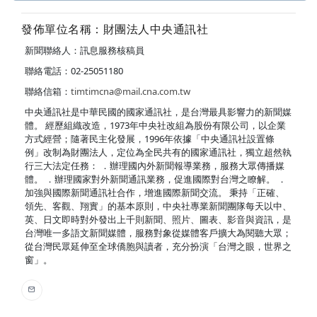
發佈單位名稱：財團法人中央通訊社
新聞聯絡人：訊息服務核稿員
聯絡電話：02-25051180
聯絡信箱：
timtimcna@mail.cna.com.tw
中央通訊社是中華民國的國家通訊社，是台灣最具影響力的新聞媒
體。 經歷組織改造，1973年中央社改組為股份有限公司，以企業
方式經營；隨著民主化發展，1996年依據「中央通訊社設置條
例」改制為財團法人，定位為全民共有的國家通訊社，獨立超然執
行三大法定任務： ．辦理國內外新聞報導業務，服務大眾傳播媒
體。 ．辦理國家對外新聞通訊業務，促進國際對台灣之瞭解。 ．
加強與國際新聞通訊社合作，增進國際新聞交流。 秉持「正確、
領先、客觀、翔實」的基本原則，中央社專業新聞團隊每天以中、
英、日文即時對外發出上千則新聞、照片、圖表、影音與資訊，是
台灣唯一多語文新聞媒體，服務對象從媒體客戶擴大為閱聽大眾；
從台灣民眾延伸至全球僑胞與讀者，充分扮演「台灣之眼，世界之
窗」。