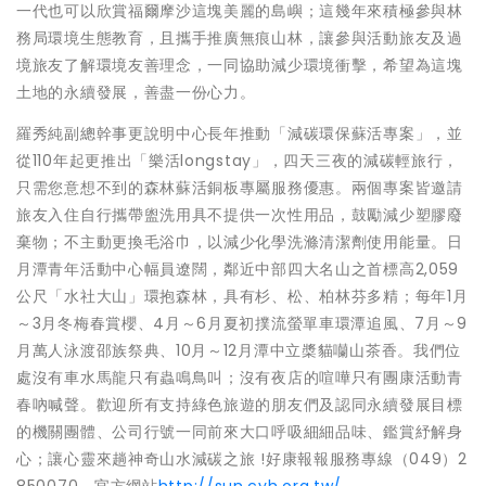
一代也可以欣賞福爾摩沙這塊美麗的島嶼；這幾年來積極參與林
務局環境生態教育，且攜手推廣無痕山林，讓參與活動旅友及過
境旅友了解環境友善理念，一同協助減少環境衝擊，希望為這塊
土地的永續發展，善盡一份心力。
羅秀純副總幹事更說明中心長年推動「減碳環保蘇活專案」，並
從110年起更推出「樂活longstay」，四天三夜的減碳輕旅行，
只需您意想不到的森林蘇活銅板專屬服務優惠。兩個專案皆邀請
旅友入住自行攜帶盥洗用具不提供一次性用品，鼓勵減少塑膠廢
棄物；不主動更換毛浴巾，以減少化學洗滌清潔劑使用能量。日
月潭青年活動中心幅員遼闊，鄰近中部四大名山之首標高2,059
公尺「水社大山」環抱森林，具有杉、松、柏林芬多精；每年1月
～3月冬梅春賞櫻、4月～6月夏初撲流螢單車環潭追風、7月～9
月萬人泳渡邵族祭典、10月～12月潭中立槳貓囒山茶香。我們位
處沒有車水馬龍只有蟲鳴鳥叫；沒有夜店的喧嘩只有團康活動青
春吶喊聲。歡迎所有支持綠色旅遊的朋友們及認同永續發展目標
的機關團體、公司行號一同前來大口呼吸細細品味、鑑賞紓解身
心；讓心靈來趟神奇山水減碳之旅 !好康報報服務專線（049）2
850070。官方網站
http://sun.cyh.org.tw/