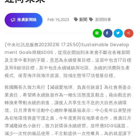
Feb 16,2023
新聞
新聞時事
推廣新聞稿
(中央社訊息服務20230216 17:25:50)Sustainable Develop
ment Goals簡稱SDGS，從現在開始到未來會不斷在各種新聞
及文章中看到的字眼，意思為永續發展目標，這當中包含17目標
及169細項目標，其中包含永續城鎮與社區、永續的消費與生產
模式、保育海洋與海洋資源、陸域生態等17項發展目標。
救國團長久致力篤行【減碳愛地球、負責任旅遊】為社會善盡企
業責任，希望將永續旅遊作為一種生活態度及觀念，藉由觀念的
轉換來帶動永續的前進，讓後人共享生生不息的大自然永續環
境。日月潭青年活動中心總幹事楊基福表示：中心長年以來堅持
為在地環境善盡守護之責，今年度更與在地業者合作，推廣日月
潭減廢綠色小旅行，致力於環保永續經營。並呼應SDGS議題，
減少一次性的備品使用，不主動提供一次性餐具，為的就是讓下