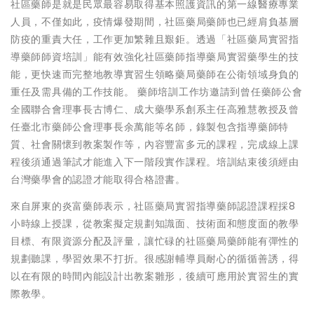
社區藥師是就是民眾最容易取得基本照護資訊的第一線醫療專業
人員，不僅如此，疫情爆發期間，社區藥局藥師也已經肩負基層
防疫的重責大任，工作更加繁雜且艱鉅。透過「社區藥局實習指
導藥師師資培訓」能有效強化社區藥師指導藥局實習藥學生的技
能，更快速而完整地教導實習生領略藥局藥師在公衛領域身負的
重任及需具備的工作技能。 藥師培訓工作坊邀請到曾任藥師公會
全國聯合會理事長古博仁、成大藥學系創系主任高雅慧教授及曾
任臺北市藥師公會理事長余萬能等名師，錄製包含指導藥師特
質、社會關懷到教案製作等，內容豐富多元的課程，完成線上課
程後須通過筆試才能進入下一階段實作課程。培訓結束後須經由
台灣藥學會的認證才能取得合格證書。
來自屏東的炎富藥師表示，社區藥局實習指導藥師認證課程採8
小時線上授課，從教案擬定規劃知識面、技術面和態度面的教學
目標、有限資源分配及評量，讓忙碌的社區藥局藥師能有彈性的
規劃聽課，學習效果不打折。很感謝輔導員耐心的循循善誘，得
以在有限的時間內能設計出教案雛形，後續可應用於實習生的實
際教學。