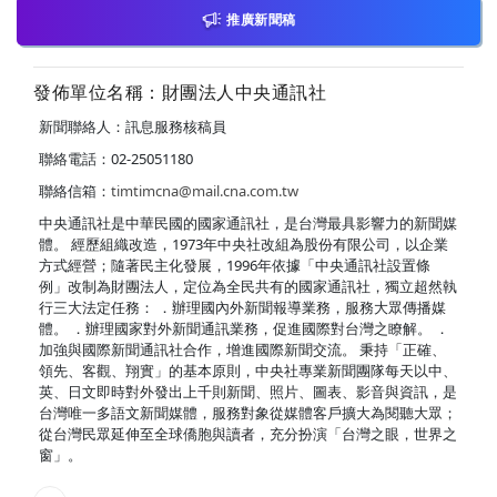
推廣新聞稿
發佈單位名稱：財團法人中央通訊社
新聞聯絡人：訊息服務核稿員
聯絡電話：02-25051180
聯絡信箱：
timtimcna@mail.cna.com.tw
中央通訊社是中華民國的國家通訊社，是台灣最具影響力的新聞媒
體。 經歷組織改造，1973年中央社改組為股份有限公司，以企業
方式經營；隨著民主化發展，1996年依據「中央通訊社設置條
例」改制為財團法人，定位為全民共有的國家通訊社，獨立超然執
行三大法定任務： ．辦理國內外新聞報導業務，服務大眾傳播媒
體。 ．辦理國家對外新聞通訊業務，促進國際對台灣之瞭解。 ．
加強與國際新聞通訊社合作，增進國際新聞交流。 秉持「正確、
領先、客觀、翔實」的基本原則，中央社專業新聞團隊每天以中、
英、日文即時對外發出上千則新聞、照片、圖表、影音與資訊，是
台灣唯一多語文新聞媒體，服務對象從媒體客戶擴大為閱聽大眾；
從台灣民眾延伸至全球僑胞與讀者，充分扮演「台灣之眼，世界之
窗」。