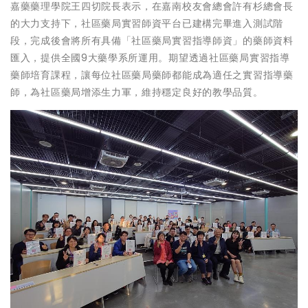
嘉藥藥理學院王四切院長表示，在嘉南校友會總會許有杉總會長
的大力支持下，社區藥局實習師資平台已建構完畢進入測試階
段，完成後會將所有具備「社區藥局實習指導師資」的藥師資料
匯入，提供全國9大藥學系所運用。期望透過社區藥局實習指導
藥師培育課程，讓每位社區藥局藥師都能成為適任之實習指導藥
師，為社區藥局增添生力軍，維持穩定良好的教學品質。