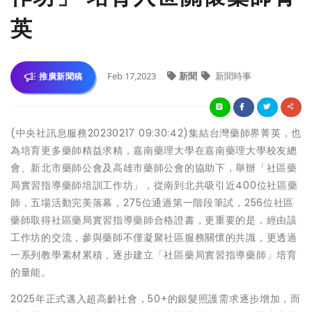
英
Feb 17,2023
新聞
新聞時事
推廣新聞稿
(中央社訊息服務20230217 09:30:42)集結台灣藥師界菁英，也
為培育更多藥師精益求精，嘉南藥理大學在嘉南藥理大學校友總
會、新北市藥師公會及高雄市藥師公會的協助下，舉辦「社區藥
局實習指導藥師培訓工作坊」，從南到北共吸引近400位社區藥
師，五場活動完美落幕，275位通過第一階段筆試，256位社區
藥師取得社區藥局實習指導藥師合格證書，更重要的是，經由該
工作坊的交流，參與藥師不僅凝聚社區服務關懷的共識，更透過
一系列教學素材累積，逐步建立「社區藥局實習指導藥師」培育
的量能。
2025年正式邁入超高齡社會，50+的銀髮照護需求逐步增加，而