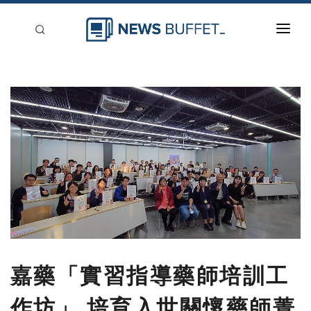
回到首頁
新聞稿分類
登入
刊登
嘉藥「實習指導藥師培訓工
作坊」 培育入世關懷藥師菁