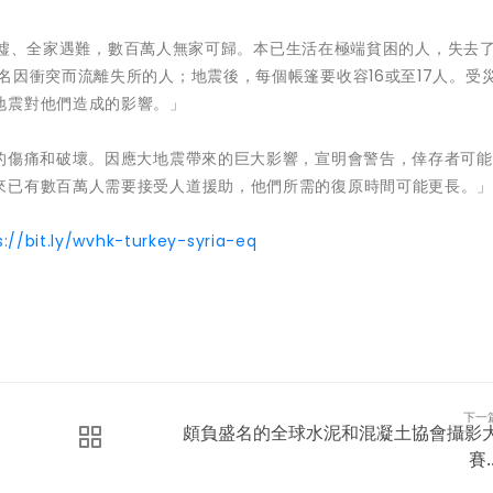
變成廢墟、全家遇難，數百萬人無家可歸。本已生活在極端貧困的人，失去
名因衝突而流離失所的人；地震後，每個帳篷要收容16或至17人。受
地震對他們造成的影響。」
模的傷痛和破壞。因應大地震帶來的巨大影響，宣明會警告，倖存者可
來已有數百萬人需要接受人道援助，他們所需的復原時間可能更長。
s://bit.ly/wvhk-turkey-syria-eq
下一
頗負盛名的全球水泥和混凝土協會攝影
賽..