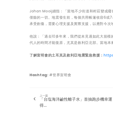
Johan Mooij續指：「當地不少街道和村莊
僅餘的一切。地震發生前，每個共用帳篷收容6或7
承受創傷，需要心理支援及實際支援，以應對今次
他說：「過去10多年來，我們從未見過如此大規
代人的時間才能復原，尤其是敘利亞北部。當地本
了解宣明會的土耳其及敘利亞地震緊急救援：
http
Hashtag:
#世界宣明會
上一篇
「台塩海洋鹼性離子水」首抽跑步機幸運
得...