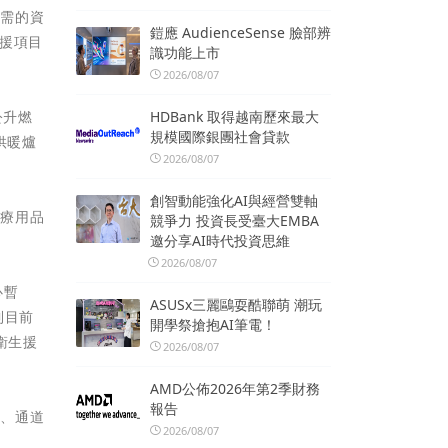
所需的資
鎧應 AudienceSense 臉部辨
援項目
識功能上市
2026/08/07
HDBank 取得越南歷來最大
公升燃
規模國際銀團社會貸款
供暖爐
2026/08/07
創智動能強化AI與經營雙軸
醫療用品
競爭力 投資長受臺大EMBA
邀分享AI時代投資思維
2026/08/07
心暫
ASUSx三麗鷗耍酷聯萌 潮玩
到目前
開學祭搶抱AI筆電！
衛生援
2026/08/07
AMD公佈2026年第2季財務
報告
壞、通道
2026/08/07