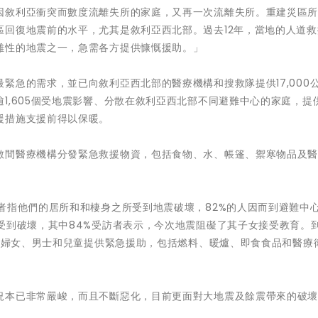
因敘利亞衝突而數度流離失所的家庭，又再一次流離失所。重建災區
區回復地震前的水平，尤其是敘利亞西北部。過去12年，當地的人道救
難性的地震之一，急需各方提供慷慨援助。」
緊急的需求，並已向敘利亞西北部的醫療機構和搜救隊提供17,000
1,605個受地震影響、分散在敘利亞西北部不同避難中心的家庭，提
援措施支援前得以保暖。
數間醫療機構分發緊急救援物資，包括食物、水、帳篷、禦寒物品及
者指他們的居所和和棲身之所受到地震破壞，82%的人因而到避難中
受到破壞，其中84%受訪者表示，今次地震阻礙了其子女接受教育。
部的婦女、男士和兒童提供緊急援助，包括燃料、暖爐、即食食品和醫療
況本已非常嚴峻，而且不斷惡化，目前更面對大地震及餘震帶來的破