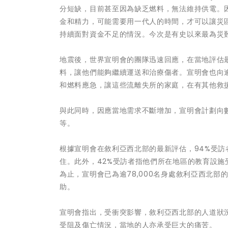
分短缺，目前甚至因為缺乏燃料，無法維持供電。
金和精力，可能需要用一代人的時間，才可以讓災
持續面對資金不足的情況。今次是有史以來最為災
地震後，世界宣明會的團隊迅速回應，在當地評估最
料，讓他們能夠繼續運送和治療傷者。宣明會也向逾
和燃料應急，讓這些流離失所的家庭，在有其他救
與此同時，因應當地需求不斷增加，宣明會計劃向
等。
根據宣明會在敘利亞西北部的最新評估，94%受訪
住。此外，42%受訪者指他們所在地區的教育設施
為止，宣明會已為逾78,000名身處敘利亞西北
助。
宣明會指出，受衝突影響，敘利亞西北部的人道狀
受阻及傷亡情況，當地的人亦承受巨大的痛苦。