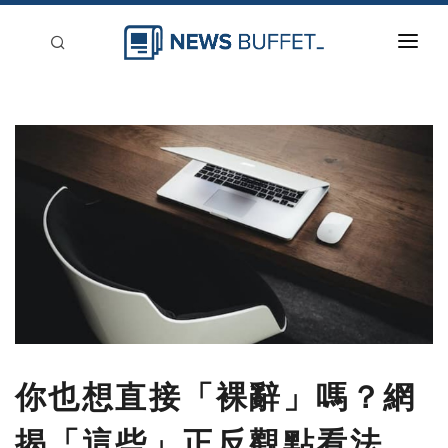
回到首頁
新聞稿分類
登入
刊登
你也想直接「裸辭」嗎？網
揭「這些」正反觀點看法