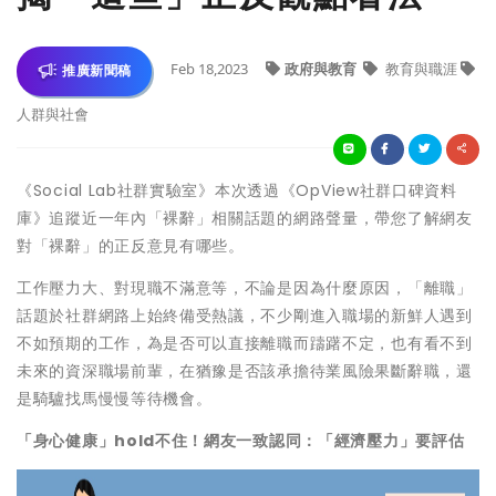
Feb 18,2023
政府與教育
教育與職涯
推廣新聞稿
人群與社會
《Social Lab社群實驗室》本次透過《OpView社群口碑資料
庫》追蹤近一年內「裸辭」相關話題的網路聲量，帶您了解網友
對「裸辭」的正反意見有哪些。
工作壓力大、對現職不滿意等，不論是因為什麼原因，「離職」
話題於社群網路上始終備受熱議，不少剛進入職場的新鮮人遇到
不如預期的工作，為是否可以直接離職而躊躇不定，也有看不到
未來的資深職場前輩，在猶豫是否該承擔待業風險果斷辭職，還
是騎驢找馬慢慢等待機會。
「身心健康」hold不住！網友一致認同：「經濟壓力」要評估