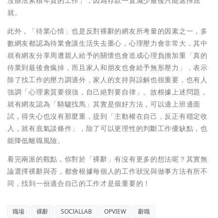
沒辦法累積年資的工作」，因為存款一直減少最後只能選擇屈
就。
此外，「待業心情」也是反對裸辭的網友所考量的因素之一，多
數網友都認為待業會讓生活失去重心，心理壓力會非常大，其中
就有網友分享周遭親人給予的關懷也會造成心理負擔加重「真的
待業到最後會瘋掉，而且家人和朋友也會給予無形壓力」，表示
除了找工作的壓力調適外，家人的支持與諒解也很重要，也有人
強調「心理素質要很強，自己絕對要自律」。故根據上述問題，
就有網友認為「騎驢找馬」其實是個好方法，可以邊上班邊面
試，得失心也沒有那麼重，提到「主動權在自己，反正有穩定收
入，就有底氣談條件」，除了可以更理性的判斷工作優缺點，也
能降低離職風險。
看完兩派的觀點，你對於「裸辭」有沒有更多的想法呢？其實無
論選擇裸辭與否，都會根據每個人的工作狀況與做事方法有所不
同，找到一份適合自己的工作才是最重要的！
職場
裸辭
SOCIALLAB
OPVIEW
辭職