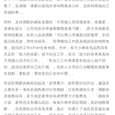
癒了，並感嘆「裸辭以後我才有時間看身心科，也有時間做自己
想做的事」。
同時，支持裸辭的網友也覺得「不用擔心與現職衝突」很重要，
有網友提出「公司知道你準備要離職就會刁難」，跟主管相處也
變得很尷尬，也有人認為裸辭「可以專心準備面試跟履歷，安排
面試很高效，彈性也很高」，而帶職找工作因為能請假的時間有
限，能找的工作offer也會有限。另外，有不少網友也認同具有
充足的「能力與規劃」就不怕沒工作，表示「能力好有專業真的
不用擔心找不到工作」、「對自己工作專業度有點信心就不用
怕，認清在業界自己的斤兩」，也有人分享自己在離職前都會事
先規劃，重點是「要知道自己在幹什麼」。
而反對裸辭的網友則認為「經濟壓力」絕對要好好評估，建議至
少要先有一筆存款能夠應付日常開銷，日前有網友分享「裸辭薪
資很難談高，資方就是看準你有經濟壓力才敢壓低」、「婚後有
小孩，家裡也沒有礦山的話，每個月都有固定開銷，真的很難裸
辭」，也有網友以年資為考量，提出「待業久了就容易妥協去做