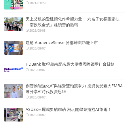
2021/03/29
天上父親的愛延續化作希望力量！ 六名子女捐贈家扶
「南投映全號」延續善的循環
2026/08/08
鎧應 AudienceSense 臉部辨識功能上市
2026/08/07
HDBank 取得越南歷來最大規模國際銀團社會貸款
2026/08/07
創智動能強化AI與經營雙軸競爭力 投資長受臺大EMBA
邀分享AI時代投資思維
2026/08/07
ASUSx三麗鷗耍酷聯萌 潮玩開學祭搶抱AI筆電！
2026/08/07