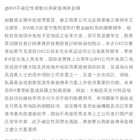
@BVI不確定性牽動台商家族傳承架構
細數過去幾年從經濟實質、修正商業公司法及商業修正條例等立
法變革，BVI致力於遵守透明度和打擊金融犯罪的國際標準，相
較於其他境外免稅天堂地區之改革力道，其可算是優等生，勤業
眾信聯合會計師事務所稅務部會計師林淑怡指出，本次OECD審
查結果可見當前OECD並未完全承認這些立法進展與變革，導致
BVI首次進入黑名單，因前述實務上台商常以BVI公司作為第三地
區投資中國大陸及其他海外地區而累積相當的財富，並成為台籍
高資產人士的境外理財公司首選之一，且進一步在信託、保險、
私募基金或創業投資等家族傳承方案上亦扮演重要的功能。未來
若BVI遭受歐盟成員國之制裁措施，例如：大幅提高支付與該地
區款項扣繳稅率而支付方亦不能列報費用等、有些國家不接收或
支付黑名單地區的相關款項、或近幾年某些金融機構及信託等業
者考量內部遵循程序，開始不再接受黑名單上之公司進行開戶或
託管等作業，此不確定性與潛在風險，將衝擊台商家族傳承架構
之建立方案選擇。