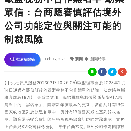
眾信：台商應審慎評估境外
公司功能定位與關注可能的
制裁風險
Feb 17,2023
新聞
新聞時事
推廣新聞稿
(中央社訊息服務20230217 10:26:05)歐盟理事會於2023年2 月
14日通過有關修訂後的歐盟稅務不合作清單的結論，決定將英屬
維京群島(BVI)、哥斯達黎加、馬紹爾群島和俄羅斯新增列入該
清單中的「黑名單」。隨著新年度版本的更新，當前共計有16個
國家或地區列於該黑名單中，另計有18個國家或地區列於灰名
單。勤業眾信聯合會計師事務所稅務部會計師陳建霖表示，實務
上台商與BVI公司關係密切，早年台商常使用BVI公司作為國際投