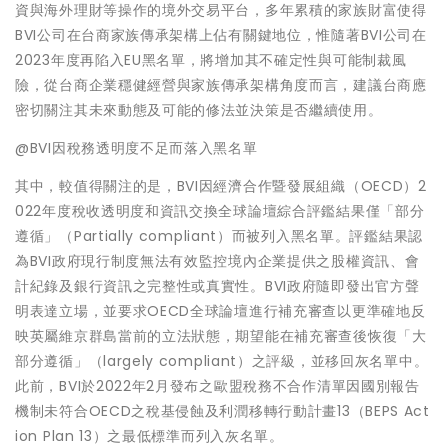
資與海外理財等操作的境外交易平台，多年累積的家族財富使得
BVI公司在台商家族傳承架構上佔有關鍵地位，惟隨著BVI公司在
2023年度再陷入EU黑名單，將增加其不確定性與可能制裁風
險，從台商企業穩健經營與家族傳承架構角度而言，建議台商應
密切關注其未來動態及可能的修法並決策是否繼續使用。
@BVI因稅務透明度不足而落入黑名單
其中，較值得關注的是，BVI因經濟合作暨發展組織（OECD）2
022年度稅收透明度和資訊交換全球論壇綜合評鑑結果僅「部分
遵循」（Partially compliant）而被列入黑名單。評鑑結果認
為BVI政府現行制度無法有效監控境內企業提供之股權資訊、會
計紀錄及銀行資訊之完整性或真實性。BVI政府隨即發出官方聲
明表達立場，並要求OECD全球論壇進行補充審查以更準確地反
映英屬維京群島當前的立法狀態，期望能在補充審查後恢復「大
部分遵循」（largely compliant）之評級，並移回灰名單中。
此前，BVI於2022年2月發布之歐盟稅務不合作清單因國別報告
機制未符合OECD之稅基侵蝕及利潤移轉行動計畫13（BEPS Act
ion Plan 13）之最低標準而列入灰名單。