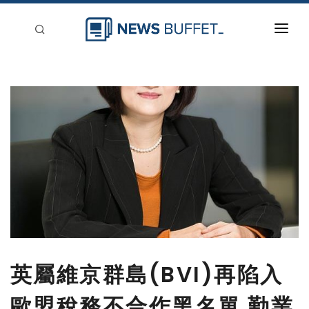
回到首頁
新聞稿分類
登入
刊登
英屬維京群島(BVI)再陷入
歐盟稅務不合作黑名單 勤業