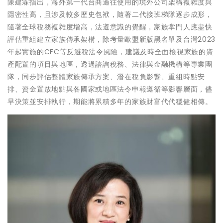
陳建霖指出，海外第一代台商過往使用的境外公司架構複雜度與
隱密性高，且涉及較多歷史包袱，隨著二代接班梯隊逐步成形，
隨著全球稅務複雜度增高，法遵意識的覺醒，家族掌門人應盡快
評估重組建立家族傳承架構，除考量歐盟新版黑名單及台灣2023
年起實施的CFC等反避稅法令風險，建議及時全面檢視家族的資
產配置的項目與地區，透過諮詢稅務、法律與金融機構等專業團
隊，同步評估整體家族傳承方案、潛在稅負影響、重組時點安
排、資金置放地點與各國家或地區法令申報遵循等影響層面，儘
早決策並安排執行，期能將累積多年的家族財富代代穩健相傳。