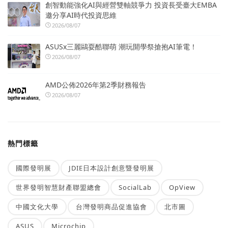
創智動能強化AI與經營雙軸競爭力 投資長受臺大EMBA
邀分享AI時代投資思維
2026/08/07
ASUSx三麗鷗耍酷聯萌 潮玩開學祭搶抱AI筆電！
2026/08/07
AMD公佈2026年第2季財務報告
2026/08/07
熱門標籤
國際發明展
JDIE日本設計創意暨發明展
世界發明智慧財產聯盟總會
SocialLab
OpView
中國文化大學
台灣發明商品促進協會
北市圖
ASUS
Microchip