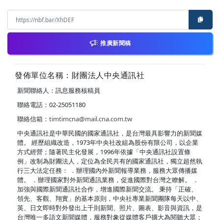
推廣新聞稿
發佈單位名稱：財團法人中央通訊社
新聞聯絡人：訊息服務核稿員
聯絡電話：02-25051180
聯絡信箱：
timtimcna@mail.cna.com.tw
中央通訊社是中華民國的國家通訊社，是台灣最具影響力的新聞媒
體。 經歷組織改造，1973年中央社改組為股份有限公司，以企業
方式經營；隨著民主化發展，1996年依據「中央通訊社設置條
例」改制為財團法人，定位為全民共有的國家通訊社，獨立超然執
行三大法定任務： ．辦理國內外新聞報導業務，服務大眾傳播媒
體。 ．辦理國家對外新聞通訊業務，促進國際對台灣之瞭解。 ．
加強與國際新聞通訊社合作，增進國際新聞交流。 秉持「正確、
領先、客觀、翔實」的基本原則，中央社專業新聞團隊每天以中、
英、日文即時對外發出上千則新聞、照片、圖表、影音與資訊，是
台灣唯一多語文新聞媒體，服務對象從媒體客戶擴大為閱聽大眾；