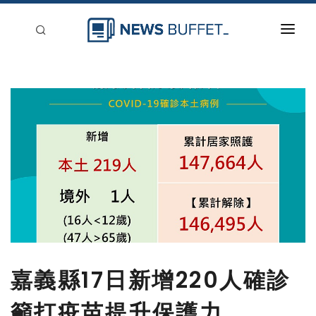
回到首頁
新聞稿分類
登入
刊登
嘉義縣17日新增220人確診
籲打疫苗提升保護力