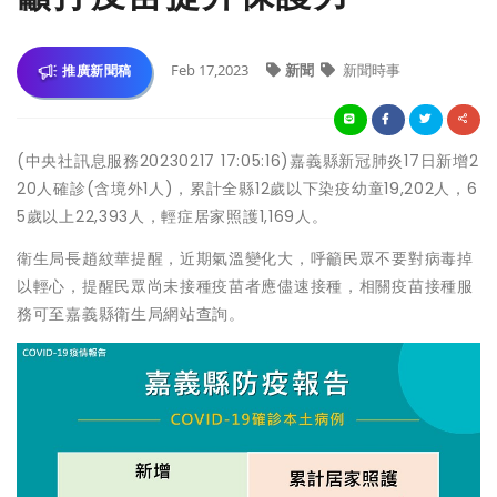
Feb 17,2023
新聞
新聞時事
推廣新聞稿
(中央社訊息服務20230217 17:05:16)嘉義縣新冠肺炎17日新增2
20人確診(含境外1人)，累計全縣12歲以下染疫幼童19,202人，6
5歲以上22,393人，輕症居家照護1,169人。
衛生局長趙紋華提醒，近期氣溫變化大，呼籲民眾不要對病毒掉
以輕心，提醒民眾尚未接種疫苗者應儘速接種，相關疫苗接種服
務可至嘉義縣衛生局網站查詢。