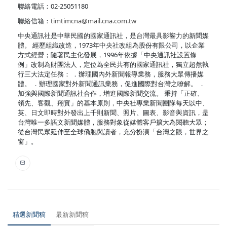
聯絡電話：02-25051180
聯絡信箱：
timtimcna@mail.cna.com.tw
中央通訊社是中華民國的國家通訊社，是台灣最具影響力的新聞媒
體。 經歷組織改造，1973年中央社改組為股份有限公司，以企業
方式經營；隨著民主化發展，1996年依據「中央通訊社設置條
例」改制為財團法人，定位為全民共有的國家通訊社，獨立超然執
行三大法定任務： ．辦理國內外新聞報導業務，服務大眾傳播媒
體。 ．辦理國家對外新聞通訊業務，促進國際對台灣之瞭解。 ．
加強與國際新聞通訊社合作，增進國際新聞交流。 秉持「正確、
領先、客觀、翔實」的基本原則，中央社專業新聞團隊每天以中、
英、日文即時對外發出上千則新聞、照片、圖表、影音與資訊，是
台灣唯一多語文新聞媒體，服務對象從媒體客戶擴大為閱聽大眾；
從台灣民眾延伸至全球僑胞與讀者，充分扮演「台灣之眼，世界之
窗」。
精選新聞稿
最新新聞稿