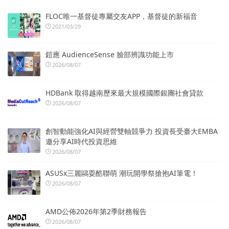
FLOC唯一基督徒專屬交友APP，基督徒的新福音
2021/03/29
鎧應 AudienceSense 臉部辨識功能上市
2026/08/07
HDBank 取得越南歷來最大規模國際銀團社會貸款
2026/08/07
創智動能強化AI與經營雙軸競爭力 投資長受臺大EMBA
邀分享AI時代投資思維
2026/08/07
ASUSx三麗鷗耍酷聯萌 潮玩開學祭搶抱AI筆電！
2026/08/07
AMD公佈2026年第2季財務報告
2026/08/07