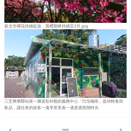
新北市櫻花持續綻放，賞櫻期將持續至3月.jpg
三芝興華驛站第一層迷彩外觀的服務中心「巴埕咖啡」提供輕食與
飲品，讓往來的旅客一邊享受美食一邊度過悠閒時光