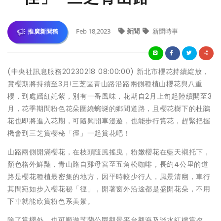
Feb 18,2023
新聞
新聞時事
推廣新聞稿
(中央社訊息服務20230218 08:00:00) 新北市櫻花持續綻放，
賞櫻期將持續至3月!三芝區青山路沿路兩側種植山櫻花與八重
櫻，到處嫣紅奼紫，別有一番風味，花期自2月上旬起陸續開至3
月，花季期間粉色花朵圍繞蜿蜒的鄉間道路，且櫻花樹下的杜鵑
花也即將進入花期，可隨興開車漫遊，也能步行賞花，趕緊把握
機會到三芝賞櫻秘「徑」一起賞花吧！
山路兩側開滿櫻花，在枝頭隨風搖曳，粉嫩櫻花在藍天襯托下，
顏色格外鮮豔，青山路自雞母宮至五角松咖啡，長約4公里的道
路是櫻花種植最密集的地方，因平時較少行人，風景清幽，車行
其間宛如步入櫻花秘「徑」，開著窗外沿途都是盛開花朵，不用
下車就能欣賞粉色系美景。
除了賞櫻外，也可順遊芝蘭公園觀景平台觀海及淡水紅樓賞夕