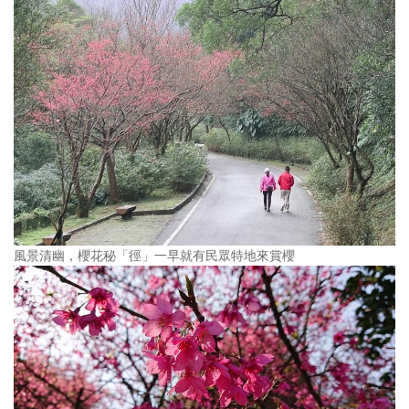
風景清幽，櫻花秘「徑」一早就有民眾特地來賞櫻