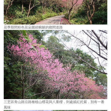
花季期間粉色花朵圍繞蜿蜒的鄉間道路
三芝區青山路沿路種植山櫻花與八重櫻，到處嫣紅奼紫，別有一番
風味