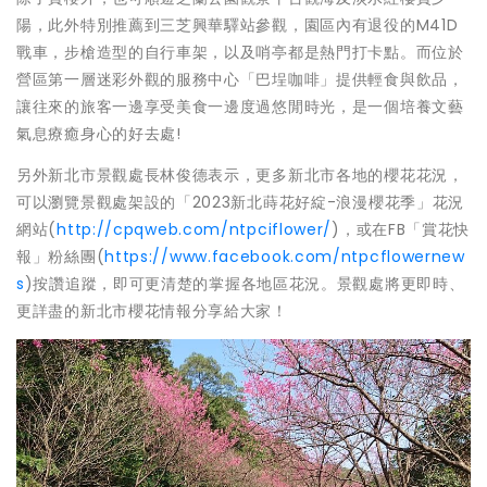
陽，此外特別推薦到三芝興華驛站參觀，園區內有退役的M41D
戰車，步槍造型的自行車架，以及哨亭都是熱門打卡點。而位於
營區第一層迷彩外觀的服務中心「巴埕咖啡」提供輕食與飲品，
讓往來的旅客一邊享受美食一邊度過悠閒時光，是一個培養文藝
氣息療癒身心的好去處!
另外新北市景觀處長林俊德表示，更多新北市各地的櫻花花況，
可以瀏覽景觀處架設的「2023新北蒔花好綻-浪漫櫻花季」花況
網站(
http://cpqweb.com/ntpciflower/
)，或在FB「賞花快
報」粉絲團(
https://www.facebook.com/ntpcflowernew
s
)按讚追蹤，即可更清楚的掌握各地區花況。景觀處將更即時、
更詳盡的新北市櫻花情報分享給大家！