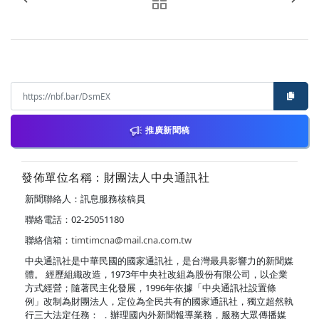
推廣新聞稿
發佈單位名稱：財團法人中央通訊社
新聞聯絡人：訊息服務核稿員
聯絡電話：02-25051180
聯絡信箱：
timtimcna@mail.cna.com.tw
中央通訊社是中華民國的國家通訊社，是台灣最具影響力的新聞媒
體。 經歷組織改造，1973年中央社改組為股份有限公司，以企業
方式經營；隨著民主化發展，1996年依據「中央通訊社設置條
例」改制為財團法人，定位為全民共有的國家通訊社，獨立超然執
行三大法定任務： ．辦理國內外新聞報導業務，服務大眾傳播媒