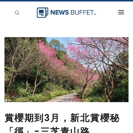
回到首頁
新聞稿分類
登入
刊登
賞櫻期到3月，新北賞櫻秘
「徑」-三芝青山路