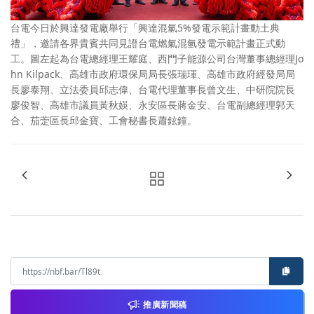
台電今日於興達發電廠舉行「興達混氫5%發電示範計畫動土典
禮」，邀請各界貴賓共同見證台電燃氣混氫發電示範計畫正式動
工。圖左起為台電總經理王耀庭、西門子能源公司台灣董事總經理Jo
hn Kilpack、高雄市政府環保局局長張瑞琿、高雄市政府經發局局
長廖泰翔、立法委員邱志偉、台電代理董事長曾文生、中研院院長
廖俊智、高雄市議員黃秋媖、永安區長蔣金安、台電副總經理郭天
合、茄萣區長邱金寶、工會秘書長蕭鉉鐘。
推廣新聞稿