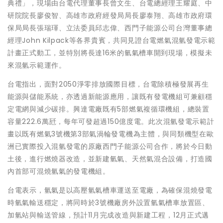
典禮」，現場由台電代理董事長曾文生、台電總經理王耀庭、中
研院院長廖俊智、高雄市政府經發局局長廖泰翔、高雄市政府環
保局局長張瑞琿、立法委員邱志偉、西門子能源公司台灣董事總
經理John Kilpack等各界貴賓，共同見證台電燃氣混氫發電示範
計畫正式動工，並特別將長達16米的氫氣槽車開到現場，模擬未
來混氫示範運作。
台電指出，面對2050淨零排放國際目標，台電除積極發展再生
能源與儲能系統，亦透過新能源應用，讓既有發電機組可兼顧穩
定電網與減少碳排。興達電廠既有5部燃氣複循環機組，總裝置
容量222.6萬瓩，每年可發超過150億度電。此次混氫發電示範計
畫以既有燃氣3號機第3部氣渦輪發電機為主體，與同類機型在歐
洲已實際投入混氫發電的原廠西門子能源公司合作，將於今日動
土後，進行燃燒器改造，並新建氫氣、天然氣混合設備，打造國
內首部可混燒氫氣的發電機組。
台電表示，氫氣是以高壓氫氣槽車運送至電廠，為確保混燒發電
時氫氣輸送穩定，將同時於3號機廠房外設置氫氣槽車放置區、
加氫站與輸送管線，預計11月完成改造與新建工程，12月正式邁