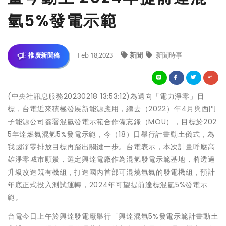
氫5%發電示範
Feb 18,2023
新聞
新聞時事
推廣新聞稿
(中央社訊息服務20230218 13:53:12)為邁向「電力淨零」目
標，台電近來積極發展新能源應用，繼去（2022）年4月與西門
子能源公司簽署混氫發電示範合作備忘錄（MOU），目標於202
5年達燃氣混氫5%發電示範，今（18）日舉行計畫動土儀式，為
我國淨零排放目標再踏出關鍵一步。台電表示，本次計畫呼應高
雄淨零城市願景，選定興達電廠作為混氫發電示範基地，將透過
升級改造既有機組，打造國內首部可混燒氫氣的發電機組，預計
年底正式投入測試運轉，2024年可望提前達標混氫5%發電示
範。
台電今日上午於興達發電廠舉行「興達混氫5%發電示範計畫動土