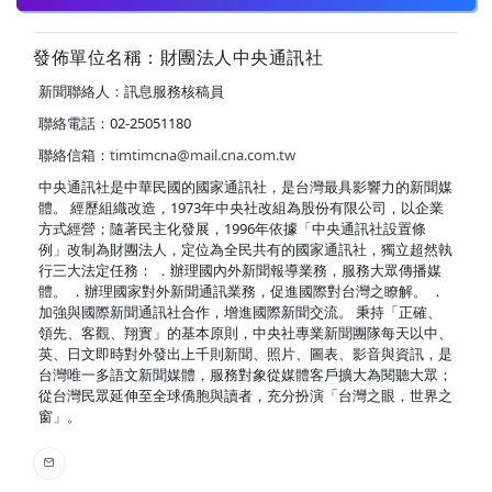
發佈單位名稱：財團法人中央通訊社
新聞聯絡人：訊息服務核稿員
聯絡電話：02-25051180
聯絡信箱：
timtimcna@mail.cna.com.tw
中央通訊社是中華民國的國家通訊社，是台灣最具影響力的新聞媒
體。 經歷組織改造，1973年中央社改組為股份有限公司，以企業
方式經營；隨著民主化發展，1996年依據「中央通訊社設置條
例」改制為財團法人，定位為全民共有的國家通訊社，獨立超然執
行三大法定任務： ．辦理國內外新聞報導業務，服務大眾傳播媒
體。 ．辦理國家對外新聞通訊業務，促進國際對台灣之瞭解。 ．
加強與國際新聞通訊社合作，增進國際新聞交流。 秉持「正確、
領先、客觀、翔實」的基本原則，中央社專業新聞團隊每天以中、
英、日文即時對外發出上千則新聞、照片、圖表、影音與資訊，是
台灣唯一多語文新聞媒體，服務對象從媒體客戶擴大為閱聽大眾；
從台灣民眾延伸至全球僑胞與讀者，充分扮演「台灣之眼，世界之
窗」。