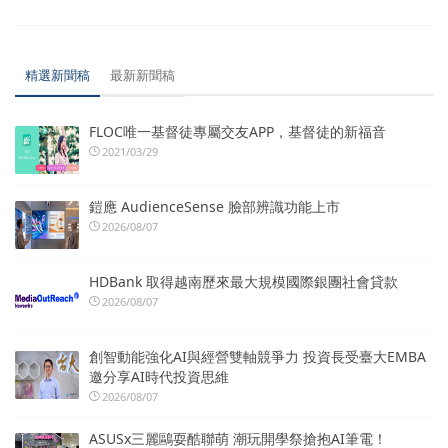
精選新聞稿
最新新聞稿
FLOC唯一基督徒專屬交友APP，基督徒的新福音
2021/03/29
鎧應 AudienceSense 臉部辨識功能上市
2026/08/07
HDBank 取得越南歷來最大規模國際銀團社會貸款
2026/08/07
創智動能強化AI與經營雙軸競爭力 投資長受臺大EMBA
邀分享AI時代投資思維
2026/08/07
ASUSx三麗鷗耍酷聯萌 潮玩開學祭搶抱AI筆電！