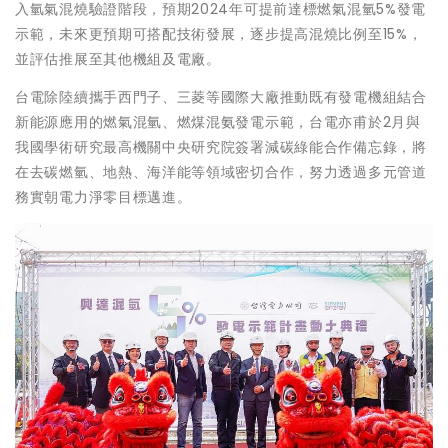
入氫氣混燒驗證階段，預期2024年可提前達標燃氣混氫5%發電
示範，未來更預期可搭配技術發展，逐步提高混燒比例至15%，
並評估推展至其他機組及電廠。
台電除陸續攜手西門子、三菱等國際大廠推動既有發電機組結合
新能源應用的燃氣混氫、燃煤混氨發電示範，台電亦甫於2月與
我國學術研究最高機關中央研究院簽署減碳綠能合作備忘錄，將
在去碳燃氫、地熱、海洋能等領域密切合作，努力透過多元管道
務實朝電力淨零目標邁進。