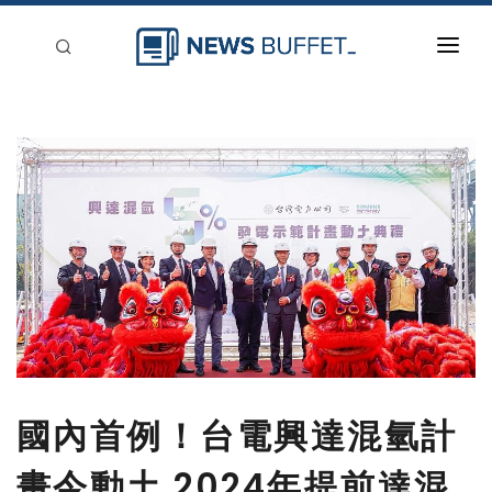
回到首頁
新聞稿分類
登入
刊登
國內首例！台電興達混氫計
畫今動土 2024年提前達混