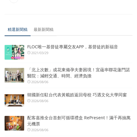
精選新聞稿
最新新聞稿
FLOC唯一基督徒專屬交友APP，基督徒的新福音
2021/03/29
「北上次數」成花東備孕夫妻困境！宜蘊串聯花蓮門諾
醫院：減輕交通、時間、經濟負擔
2026/08/06
韓國新任駐台代表黃載皓返回母校 巧遇文化大學同窗
2026/08/06
配客嘉推全台首創可循環禮盒 RePresent！滿千再抽萬
元機票
2026/08/06