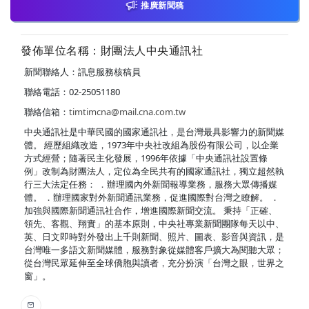
推廣新聞稿
發佈單位名稱：財團法人中央通訊社
新聞聯絡人：訊息服務核稿員
聯絡電話：02-25051180
聯絡信箱：
timtimcna@mail.cna.com.tw
中央通訊社是中華民國的國家通訊社，是台灣最具影響力的新聞媒
體。 經歷組織改造，1973年中央社改組為股份有限公司，以企業
方式經營；隨著民主化發展，1996年依據「中央通訊社設置條
例」改制為財團法人，定位為全民共有的國家通訊社，獨立超然執
行三大法定任務： ．辦理國內外新聞報導業務，服務大眾傳播媒
體。 ．辦理國家對外新聞通訊業務，促進國際對台灣之瞭解。 ．
加強與國際新聞通訊社合作，增進國際新聞交流。 秉持「正確、
領先、客觀、翔實」的基本原則，中央社專業新聞團隊每天以中、
英、日文即時對外發出上千則新聞、照片、圖表、影音與資訊，是
台灣唯一多語文新聞媒體，服務對象從媒體客戶擴大為閱聽大眾；
從台灣民眾延伸至全球僑胞與讀者，充分扮演「台灣之眼，世界之
窗」。