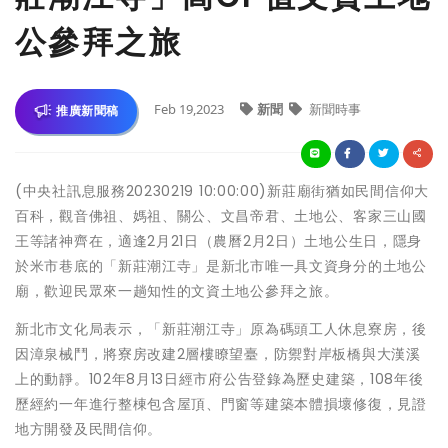
公參拜之旅
Feb 19,2023
新聞
新聞時事
推廣新聞稿
(中央社訊息服務20230219 10:00:00)新莊廟街猶如民間信仰大
百科，觀音佛祖、媽祖、關公、文昌帝君、土地公、客家三山國
王等諸神齊在，適逢2月21日（農曆2月2日）土地公生日，隱身
於米市巷底的「新莊潮江寺」是新北市唯一具文資身分的土地公
廟，歡迎民眾來一趟知性的文資土地公參拜之旅。
新北市文化局表示，「新莊潮江寺」原為碼頭工人休息寮房，後
因漳泉械鬥，將寮房改建2層樓瞭望臺，防禦對岸板橋與大漢溪
上的動靜。102年8月13日經市府公告登錄為歷史建築，108年後
歷經約一年進行整棟包含屋頂、門窗等建築本體損壞修復，見證
地方開發及民間信仰。