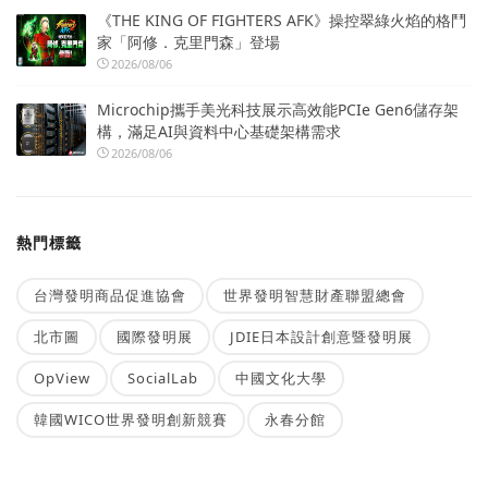
《THE KING OF FIGHTERS AFK》操控翠綠火焰的格鬥
家「阿修．克里門森」登場
2026/08/06
Microchip攜手美光科技展示高效能PCIe Gen6儲存架
構，滿足AI與資料中心基礎架構需求
2026/08/06
熱門標籤
台灣發明商品促進協會
世界發明智慧財產聯盟總會
北市圖
國際發明展
JDIE日本設計創意暨發明展
OpView
SocialLab
中國文化大學
韓國WICO世界發明創新競賽
永春分館