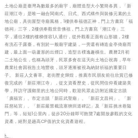
土地公廟是臺灣為數最多的廟宇，廟體造型大小繁簡各異，「新
莊潮江寺」是唯一融合閩南式、日式、西式構件與裝修元素的土
地公廟，具街屋型寺廟風格，1樓供奉福德正神，門上方書寫「福
德祠」三字，2樓供奉觀世音佛祖，門上方書寫「潮江寺」三
字，通往2樓的樓梯僅容1人通行，從外觀看正面有山形牆，2樓
有洗石子露臺，有別於一般廟宇建築，一旁還有磚造金亭倚廟而
建，最上面一葫蘆形的出煙口，造型古樸逸趣橫生。農曆2月初
二土地公生，也稱為頭牙，民眾多會在這天向土地公祝壽，早年
農業社會因祝告土地豐收，頭牙逐漸被視為納財祈福的重要日
子。 新莊人文薈萃、老街歷史輝煌，推薦市民朋友前往欣賞已修
復完成的「新莊潮江寺」，從文資看歷史，從民間信仰看建築美
學，拜訪守護鄉里的土地公同時，歡迎民眾走訪附近國定古蹟
「廣福宮」、市定古蹟「新莊武聖廟」、「新莊文昌祠」、「新
莊慈祐宮」、「新莊嚴禁截流塞狹圳道碑記」及「新莊挑水巷隘
門」等，短短1公里內，徒步20分鐘即可飽覽7處開放參觀的文化
資產，絕對是趟高CP值的文化資產遊程。