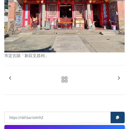
市定古蹟「新莊文昌祠」