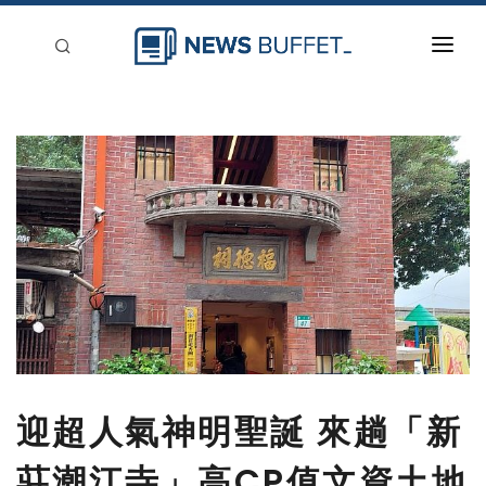
回到首頁
新聞稿分類
登入
刊登
迎超人氣神明聖誕 來趟「新
莊潮江寺」高CP值文資土地