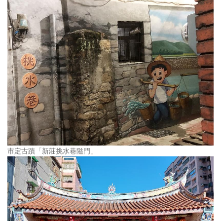
市定古蹟「新莊挑水巷隘門」