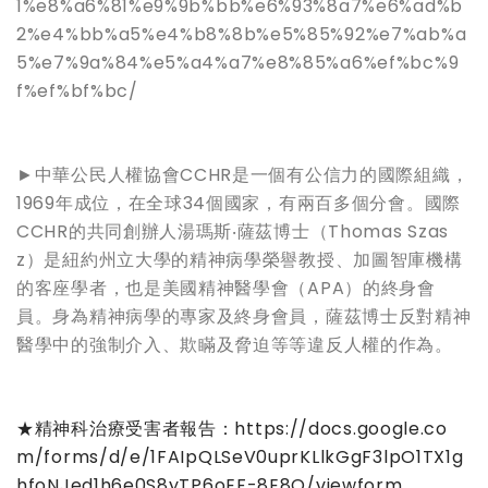
1%e8%a6%81%e9%9b%bb%e6%93%8a7%e6%ad%b
2%e4%bb%a5%e4%b8%8b%e5%85%92%e7%ab%a
5%e7%9a%84%e5%a4%a7%e8%85%a6%ef%bc%9
f%ef%bf%bc/
►中華公民人權協會CCHR是一個有公信力的國際組織，
1969年成位，在全球34個國家，有兩百多個分會。國際
CCHR的共同創辦人湯瑪斯‧薩茲博士（Thomas Szas
z）是紐約州立大學的精神病學榮譽教授、加圖智庫機構
的客座學者，也是美國精神醫學會（APA）的終身會
員。身為精神病學的專家及終身會員，薩茲博士反對精神
醫學中的強制介入、欺瞞及脅迫等等違反人權的作為。
★精神科治療受害者報告：
https://docs.google.co
m/forms/d/e/1FAIpQLSeV0uprKLlkGgF3lpO1TX1g
hfoNJed1h6e0S8yTP6oEF-8E8Q/viewform