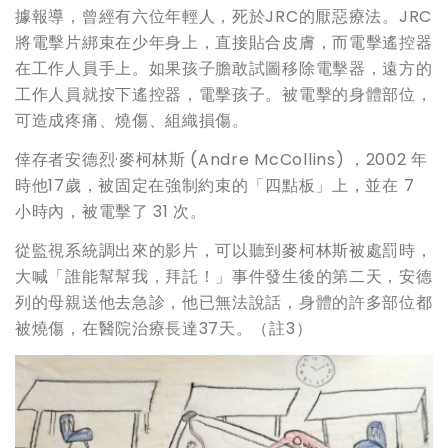
據報導，曾經有六位年輕人，死於JRC的厭惡療法。JRC
將電擊片綁束在少年身上，直接貼合皮膚，而電擊遙控器
在工作人員手上。如果孩子膽敢試圖移除電擊器，遠方的
工作人員就按下遙控器，電擊孩子。被電擊的身體部位，
可造成疼痛、燒傷、組織損傷。
倖存者安德烈·麥柯林斯 (Andre McCollins) ，2002 年
時他17歲，被固定在強制約束的「四點板」上，並在 7
小時內，被電擊了 31 次。
從監視系統調出來的影片，可以聽到麥柯林斯被處罰時，
大喊「誰能幫幫我，拜託！」事件發生後的第二天，安德
列的母親送他去急診，他已無法說話，身體的許多部位都
被燒傷，在醫院治療長達37天。（註3）