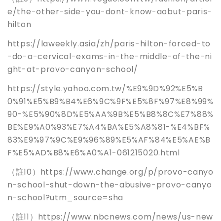
e/the-other-side-you-dont-know-aobut-paris-
hilton
https://laweekly.asia/zh/paris-hilton-forced-to
-do-a-cervical-exams-in-the-middle-of-the-ni
ght-at-provo-canyon-school/
https://style.yahoo.com.tw/%E9%9D%92%E5%B
0%91%E5%B9%B4%E6%9C%9F%E5%8F%97%E8%99%
90-%E5%90%8D%E5%AA%9B%E5%B8%8C%E7%88%
BE%E9%A0%93%E7%A4%BA%E5%A8%81-%E4%BF%
83%E9%97%9C%E9%96%89%E5%AF%84%E5%AE%B
F%E5%AD%B8%E6%A0%A1-061215020.html
（註10）https://www.change.org/p/provo-canyo
n-school-shut-down-the-abusive-provo-canyo
n-school?utm_source=sha
（註11）https://www.nbcnews.com/news/us-new