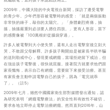
就繼續電，直到孩子承認錯誤為止。
2009年，中國大陸的中央電視台新聞，採訪了遭受電擊
的青少年。少年們形容被電擊時的感受：「就是兩個振動
非常快的錘子，敲你的太陽穴。」「身體劇烈疼痛，抽
搐，抽搐嚴重到必須要人摁住四肢。」更有人形容，當下
的感覺像被「100萬根針從腦袋穿過」。
許多人被電擊到大小便失禁，還有人走出電擊室後立刻大
哭，不敢跟父母解釋。許多孩子剛開始是被家長半哄半騙
的送到勒戒中心，發現要戒網癮，當場拒絶留下戒治，但
在強迫孩子電擊後，很快就屈服。接著院方就要求他們跟
家長懺悔，表示自己有網癮，需要留下來接受治療。甚至
有家長會主動申請電擊自己的孩子，因為「電完就乖
了」。（註5）
2009年七月，雖然中國國家衛生部對媒體發出通知，認
為研究表明「網癮電擊療法」的安全性和有效性不確切，
要求各地立即停止電擊治療網癮。然而直到2016年，山