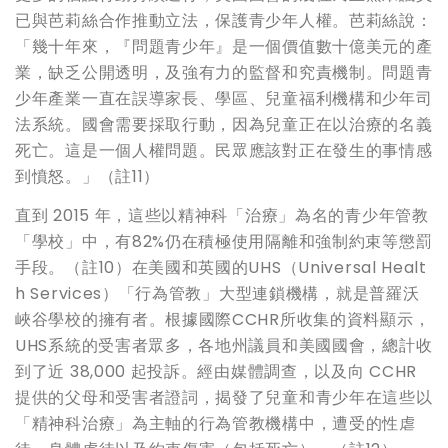
已與芭莉絲合作推動立法，保護青少年人權。芭莉絲說：
「幾十年來，『問題青少年』是一個價值數十億美元的產
業，缺乏公開透明，及強有力的監督和究責機制。問題青
少年產業一直在誤導家長、學區、兒童福利機構和少年司
法系統。國會需要採取行動，因為兒童正在以治療的名義
死亡。這是一個人權問題。民眾應該對正在發生的事情感
到憤怒。」（註11）
直到 2015 年，這些以精神科「治療」為名的青少年管教
「學校」中，有82%仍在積極使用隔離和強制約束等懲罰
手段。（註10）在美國和英國的UHS（Universal Healt
h Services）「行為管教」大型連鎖機構，就是普羅沃
峽谷學校的擁有者。根據國際CCHR所收集的資料顯示，
UHS系統的受害者眾多，各地州議員和美國國會，總計收
到了近 38,000 起投訴。經由媒體調查，以及向 CCHR
提供的父母和受害者證詞，揭發了兒童和青少年在這些以
「精神科治療」為主軸的行為管教機構中，遭受的性虐