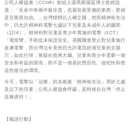
公民人權協會（CCHR）創始人湯瑪斯薩茲博士曾經說
過：「生命中有兩件最珍貴，也最容易受傷的東西，那就
是兒童跟自由。」台灣標榜以人權立國，然而精神衛生法
中，仍允許精神科電擊七歲以下兒童及未成年人的腦部
（註14）。精神科對兒童及青少年實施的電擊（ECT）
「電痙攣」手術從未保證安全。美國國會禁止對兒童施行
皮膚電擊，而台灣法令竟然仍允許電流經過兒童的太陽
穴，如此行徑，無疑在燒烤大腦。兒童和青少年需要一個
安全和有益的環境，而不是一個基於懲罰性、侵犯性和脅
迫性做法的環境。
今天，電擊以「治療」的名義被「精神衛生法」用於七歲
及以下的兒童，公民人權協會呼籲，是時候在台灣「停止
這種虐待！」
【敬請行動】