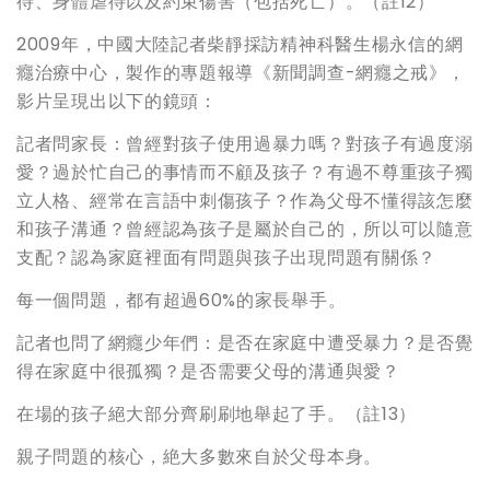
待、身體虐待以及約束傷害（包括死亡）。（註12）
2009年，中國大陸記者柴靜採訪精神科醫生楊永信的網
癮治療中心，製作的專題報導《新聞調查-網癮之戒》，
影片呈現出以下的鏡頭：
記者問家長：曾經對孩子使用過暴力嗎？對孩子有過度溺
愛？過於忙自己的事情而不顧及孩子？有過不尊重孩子獨
立人格、經常在言語中刺傷孩子？作為父母不懂得該怎麼
和孩子溝通？曾經認為孩子是屬於自己的，所以可以隨意
支配？認為家庭裡面有問題與孩子出現問題有關係？
每一個問題，都有超過60%的家長舉手。
記者也問了網癮少年們：是否在家庭中遭受暴力？是否覺
得在家庭中很孤獨？是否需要父母的溝通與愛？
在場的孩子絕大部分齊刷刷地舉起了手。（註13）
親子問題的核心，絶大多數來自於父母本身。