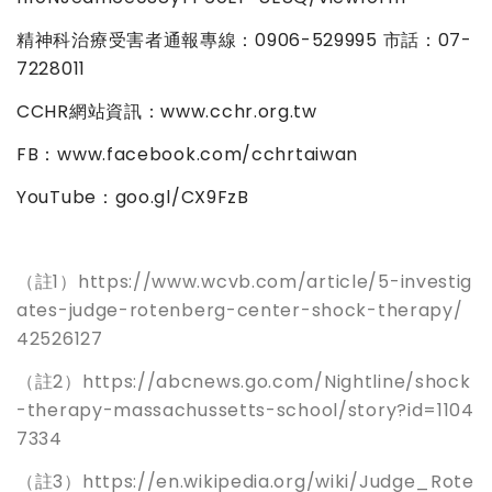
精神科治療受害者通報專線：
0906-529995
市話：
07-
7228011
CCHR
網站資訊：
www.cchr.org.tw
FB
：
www.facebook.com/cchrtaiwan
YouTube
：
goo.gl/CX9FzB
（註1）https://www.wcvb.com/article/5-investig
ates-judge-rotenberg-center-shock-therapy/
42526127
（註2）https://abcnews.go.com/Nightline/shock
-therapy-massachussetts-school/story?id=1104
7334
（註3）https://en.wikipedia.org/wiki/Judge_Rote