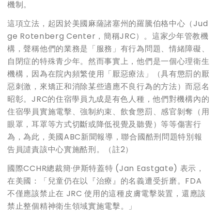
機制。
這項立法，起因於美國麻薩諸塞州的羅騰伯格中心（Jud
ge Rotenberg Center，簡稱JRC）。這家少年管教機
構，聲稱他們的業務是「服務」有行為問題、情緒障礙、
自閉症的特殊青少年。然而事實上，他們是一個心理衛生
機構，因為在院內頻繁使用「厭惡療法」（具有懲罰的厭
惡刺激，來矯正和消除某些適應不良行為的方法）而惡名
昭彰。JRC的住宿學員九成是有色人種，他們對機構內的
住宿學員實施電擊、強制約束、飲食懲罰、感官剝奪（用
眼罩，耳罩等方式切斷或降低視覺及聽覺）等等傷害行
為，為此，美國ABC新聞報導，聯合國酷刑問題特別報
告員譴責該中心實施酷刑。（註2）
國際CCHR總裁簡·伊斯特蓋特 (Jan Eastgate) 表示，
在美國：「兒童仍在以『治療』的名義遭受折磨。FDA
不僅應該禁止在 JRC 使用的這種皮膚電擊裝置，還應該
禁止整個精神衛生領域實施電擊。」