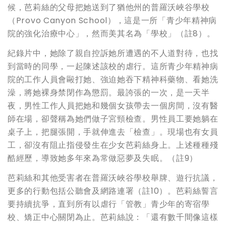
候，芭莉絲的父母把她送到了猶他州的普羅沃峽谷學校
（Provo Canyon School），這是一所「青少年精神病
院的強化治療中心」，然而美其名為「學校」（註8）。
紀錄片中，她除了親自控訴她所遭遇的不人道對待，也找
到當時的同學，一起陳述該校的虐行。這所青少年精神病
院的工作人員會毆打她、強迫她吞下精神科藥物、看她洗
澡，將她裸身禁閉作為懲罰。最誇張的一次，是一天半
夜，男性工作人員把她和幾個女孩帶去一個房間，沒有醫
師在場，卻聲稱為她們做子宮頸檢查。男性員工要她躺在
桌子上，把腿張開，手就伸進去「檢查」。現場也有女員
工，卻沒有阻止指侵發生在少女芭莉絲身上。上述種種殘
酷經歷，導致她多年來為常做惡夢及失眠。（註9）
芭莉絲和其他受害者在普羅沃峽谷學校舉牌、遊行抗議，
更多的行動包括公聽會及網路連署（註10）。芭莉絲誓言
要持續抗爭，直到所有以虐行「管教」青少年的寄宿學
校、矯正中心關閉為止。芭莉絲說：「還有數千間像這樣