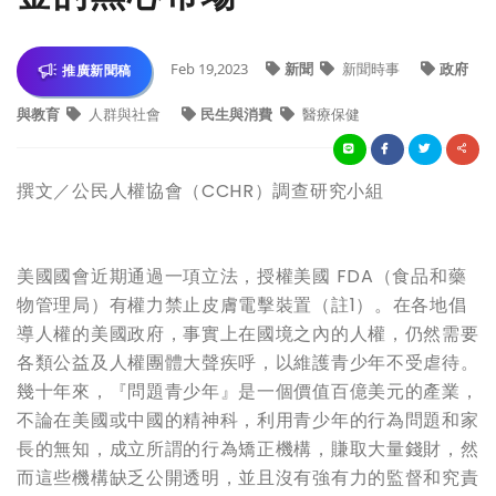
Feb 19,2023
新聞
新聞時事
政府
推廣新聞稿
與教育
人群與社會
民生與消費
醫療保健
撰文／公民人權協會（CCHR）調查研究小組
美國國會近期通過一項立法，授權美國 FDA（食品和藥
物管理局）有權力禁止皮膚電擊裝置（註1）。在各地倡
導人權的美國政府，事實上在國境之內的人權，仍然需要
各類公益及人權團體大聲疾呼，以維護青少年不受虐待。
幾十年來，『問題青少年』是一個價值百億美元的產業，
不論在美國或中國的精神科，利用青少年的行為問題和家
長的無知，成立所謂的行為矯正機構，賺取大量錢財，然
而這些機構缺乏公開透明，並且沒有強有力的監督和究責