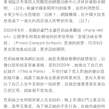
東省臨沂市第四人民醫院的網癮治療中心才終於被勒令關
閉。（註6）根據中國新聞周刊的報導，這些利用懲罰，
令青少年心生恐懼的「治療？」網癮機構，在中國大陸竟
然形成了一個大約四百億人民幣的市場。（註7）
2020年8月，美國的豪門名媛芭莉絲希爾頓（Paris Hilt
on）公開學生時期在猶他州的寄宿學校「普羅沃峽谷學
校」（Provo Canyon School）受虐的經歷，10月9日
更在當地集結抗議，要求該校關閉。
芭莉絲被稱為網紅始祖，她是美國娛樂圈的媒體寵兒，以
傻白甜和炫富形象著稱。直到2020年，她推出了自己的
紀錄片《This is Paris》，不但打破了世人對她的傻白甜
刻板印象，揭露了她身為企業家的商業洞見，更向大衆袒
白了自己人生中至暗的一段經歷，這個悲慘遭遇甚至連自
己的父母、姐妹都不曾知道。
芭莉絲少女時期與家人住在紐約，晚上常溜出門上夜店玩
樂，逃學又叛逆。為了矯正她的不良行為，在她16歲的時