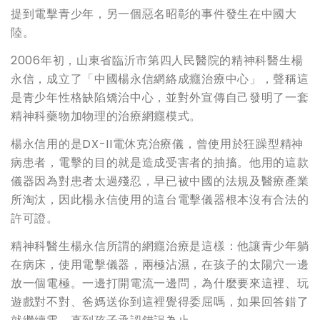
提到電擊青少年，另一個惡名昭彰的事件發生在中國大
陸。
2006年初，山東省臨沂市第四人民醫院的精神科醫生楊
永信，成立了「中國楊永信網絡成癮治療中心」，聲稱這
是青少年性格缺陷矯治中心，並對外宣傳自己發明了一套
精神科藥物加物理的治療網癮模式。
楊永信用的是DX-II電休克治療儀，曾使用於狂躁型精神
病患者，電擊的目的就是造成受害者的抽搐。他用的這款
儀器因為對患者太過殘忍，早已被中國的法規及醫療產業
所淘汰，因此楊永信使用的這台電擊儀器根本沒有合法的
許可證。
精神科醫生楊永信所謂的網癮治療是這樣：他讓青少年躺
在病床，使用電擊儀器，兩極沾濕，在孩子的太陽穴一邊
放一個電極。一邊打開電流一邊問，為什麼要來這裡、玩
遊戲對不對、爸媽送你到這裡覺得委屈嗎，如果回答錯了