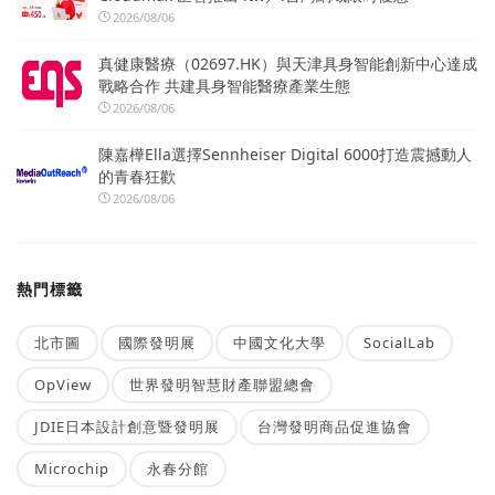
2026/08/06
真健康醫療（02697.HK）與天津具身智能創新中心達成
戰略合作 共建具身智能醫療產業生態
2026/08/06
陳嘉樺Ella選擇Sennheiser Digital 6000打造震撼動人
的青春狂歡
2026/08/06
熱門標籤
北市圖
國際發明展
中國文化大學
SocialLab
OpView
世界發明智慧財產聯盟總會
JDIE日本設計創意暨發明展
台灣發明商品促進協會
Microchip
永春分館