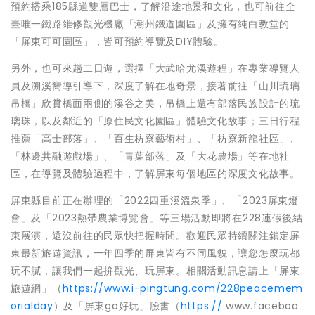
預約搭乘185縣道雙層巴士，了解沿途地景和文化，也可前往全
臺唯一鐵路維修觀光機廠「潮州鐵道園區」及擁有純白教堂的
「屏東可可園區」，皆可預約導覽及DIY體驗。
另外，也可來趟二日遊，選擇「大武哈尤溪遊程」在專業導覽人
員及溯溪嚮導引導下，深度了解在地奇景，接著前往「山川琉璃
吊橋」欣賞橋面兩側的溪谷之美，吊橋上還有部落民族設計的琉
璃珠，以及鄰近的「原住民文化園區」體驗文化故事；三日行程
推薦「高士部落」、「百生枋寮藝術村」、「枋寮新龍社區」、
「林邊共融遊戲場」、「青葉部落」及「大花農場」等在地社
區，在導覽及體驗過程中，了解屏東每個地區的深度文化故事。
屏東縣目前正在辦理的「2022四重溪溫泉季」、「2023屏東燈
會」及「2023熱帶農業博覽會」等三場活動即將在228連假後結
束展演，還沒前往的民眾快把握時間。歡迎民眾持續關注鎖定屏
東最新旅遊資訊，一年四季的屏東皆有不同風貌，讓您怎麼玩都
玩不膩，讓我們一起拚觀光、玩屏東。相關活動訊息請上「屏東
旅遊網」（
https://www.i-pingtung.com/228peacemem
orialday
）及「屏東go好玩」臉書（
https://
www.faceboo