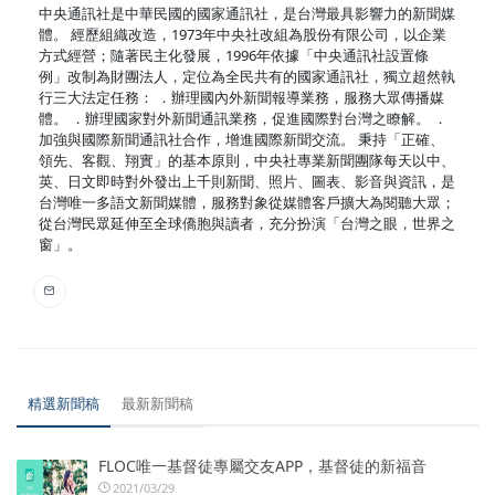
中央通訊社是中華民國的國家通訊社，是台灣最具影響力的新聞媒
體。 經歷組織改造，1973年中央社改組為股份有限公司，以企業
方式經營；隨著民主化發展，1996年依據「中央通訊社設置條
例」改制為財團法人，定位為全民共有的國家通訊社，獨立超然執
行三大法定任務： ．辦理國內外新聞報導業務，服務大眾傳播媒
體。 ．辦理國家對外新聞通訊業務，促進國際對台灣之瞭解。 ．
加強與國際新聞通訊社合作，增進國際新聞交流。 秉持「正確、
領先、客觀、翔實」的基本原則，中央社專業新聞團隊每天以中、
英、日文即時對外發出上千則新聞、照片、圖表、影音與資訊，是
台灣唯一多語文新聞媒體，服務對象從媒體客戶擴大為閱聽大眾；
從台灣民眾延伸至全球僑胞與讀者，充分扮演「台灣之眼，世界之
窗」。
精選新聞稿
最新新聞稿
FLOC唯一基督徒專屬交友APP，基督徒的新福音
2021/03/29