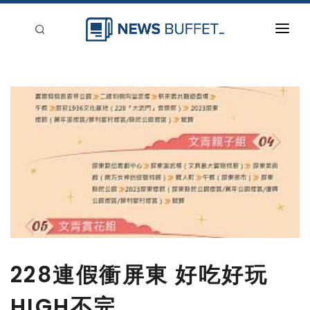
回到首頁
新聞稿分類
登入
刊登
228連假衝屏東 好吃好玩
HIGH不完