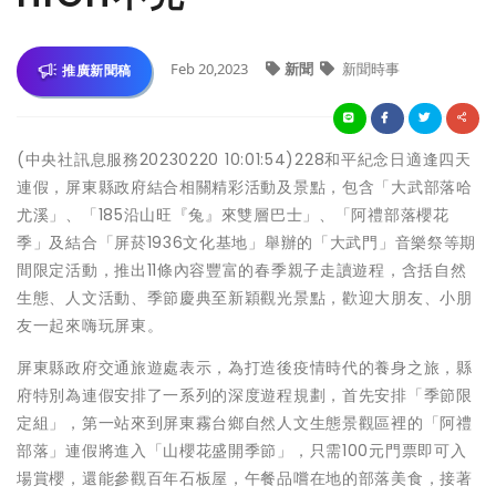
Feb 20,2023
新聞
新聞時事
推廣新聞稿
(中央社訊息服務20230220 10:01:54)228和平紀念日適逢四天
連假，屏東縣政府結合相關精彩活動及景點，包含「大武部落哈
尤溪」、「185沿山旺『兔』來雙層巴士」、「阿禮部落櫻花
季」及結合「屏菸1936文化基地」舉辦的「大武門」音樂祭等期
間限定活動，推出11條內容豐富的春季親子走讀遊程，含括自然
生態、人文活動、季節慶典至新穎觀光景點，歡迎大朋友、小朋
友一起來嗨玩屏東。
屏東縣政府交通旅遊處表示，為打造後疫情時代的養身之旅，縣
府特別為連假安排了一系列的深度遊程規劃，首先安排「季節限
定組」，第一站來到屏東霧台鄉自然人文生態景觀區裡的「阿禮
部落」連假將進入「山櫻花盛開季節」，只需100元門票即可入
場賞櫻，還能參觀百年石板屋，午餐品嚐在地的部落美食，接著