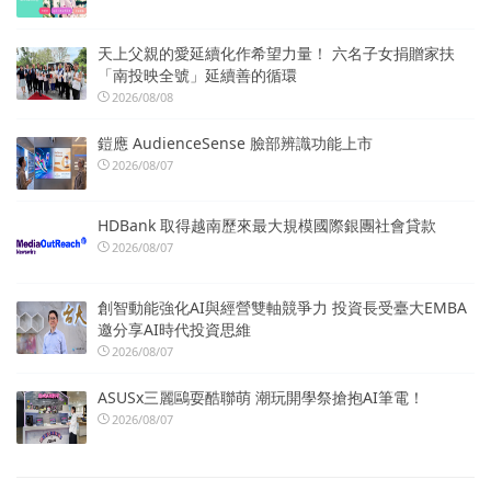
天上父親的愛延續化作希望力量！ 六名子女捐贈家扶
「南投映全號」延續善的循環
2026/08/08
鎧應 AudienceSense 臉部辨識功能上市
2026/08/07
HDBank 取得越南歷來最大規模國際銀團社會貸款
2026/08/07
創智動能強化AI與經營雙軸競爭力 投資長受臺大EMBA
邀分享AI時代投資思維
2026/08/07
ASUSx三麗鷗耍酷聯萌 潮玩開學祭搶抱AI筆電！
2026/08/07