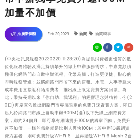
加量不加價
Feb 20,2023
新聞
新聞時事
推廣新聞稿
(中央社訊息服務20230220 11:28:20)為提供消費者更優質的數
位化服務體驗及滿足持續攀升的線上申辦服務需求，中嘉寬頻積
極優化網路門市自助申辦流程、化繁為簡，打造更便捷、貼心的
即時服務管道；並將網路門市省下來的房租、水電、人事等龐大
成本費用直接返利給消費者，推出線上限定資費方案回饋。為
此，秉持長期以來「你自助、我返利」的經營理念與精神，今(2
0日)再度宣佈推出網路門市專屬限定的免費升速資費方案，即日
起凡於網路門市線上自助申辦600M(含)以下光纖上網資費方
案，綁約24個月，即可享有網速提升100M的獨家回饋，免費升
速不加價，一樣的價格就是比別人再快100M；若申辦1G飆網資
費方案者，則可免費升級Wi-Fi 6，且再贈送Wi-Fi 6 Mesh 2台