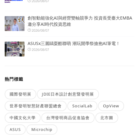
2026/08/07
創智動能強化AI與經營雙軸競爭力 投資長受臺大EMBA
邀分享AI時代投資思維
2026/08/07
ASUSx三麗鷗耍酷聯萌 潮玩開學祭搶抱AI筆電！
2026/08/07
熱門標籤
國際發明展
JDIE日本設計創意暨發明展
世界發明智慧財產聯盟總會
SocialLab
OpView
中國文化大學
台灣發明商品促進協會
北市圖
ASUS
Microchip