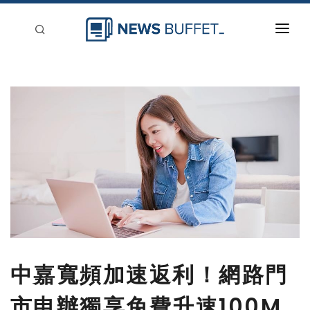
回到首頁
新聞稿分類
登入
刊登
中嘉寬頻加速返利！網路門
市申辦獨享免費升速100M