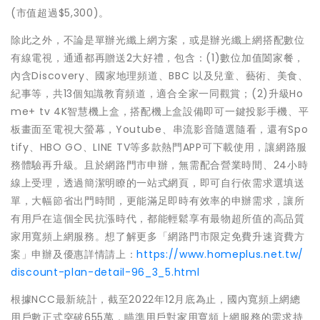
(市值超過$5,300)。
除此之外，不論是單辦光纖上網方案，或是辦光纖上網搭配數位
有線電視，通通都再贈送2大好禮，包含：(1)數位加值闔家餐，
內含Discovery、國家地理頻道、BBC 以及兒童、藝術、美食、
紀事等，共13個知識教育頻道，適合全家一同觀賞；(2)升級Ho
me+ tv 4K智慧機上盒，搭配機上盒設備即可一鍵投影手機、平
板畫面至電視大螢幕，Youtube、串流影音隨選隨看，還有Spo
tify、HBO GO、LINE TV等多款熱門APP可下載使用，讓網路服
務體驗再升級。且於網路門市申辦，無需配合營業時間、24小時
線上受理，透過簡潔明瞭的一站式網頁，即可自行依需求選填送
單，大幅節省出門時間，更能滿足即時有效率的申辦需求，讓所
有用戶在這個全民抗漲時代，都能輕鬆享有最物超所值的高品質
家用寬頻上網服務。想了解更多「網路門市限定免費升速資費方
案」申辦及優惠詳情請上：
https://www.homeplus.net.tw/
discount-plan-detail-96_3_5.html
根據NCC最新統計，截至2022年12月底為止，國內寬頻上網總
用戶數正式突破655萬，瞄準用戶對家用寬頻上網服務的需求持