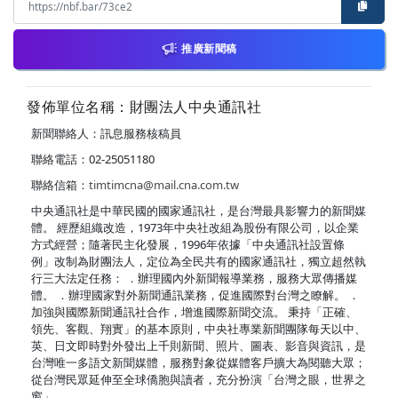
推廣新聞稿
發佈單位名稱：財團法人中央通訊社
新聞聯絡人：訊息服務核稿員
聯絡電話：02-25051180
聯絡信箱：
timtimcna@mail.cna.com.tw
中央通訊社是中華民國的國家通訊社，是台灣最具影響力的新聞媒
體。 經歷組織改造，1973年中央社改組為股份有限公司，以企業
方式經營；隨著民主化發展，1996年依據「中央通訊社設置條
例」改制為財團法人，定位為全民共有的國家通訊社，獨立超然執
行三大法定任務： ．辦理國內外新聞報導業務，服務大眾傳播媒
體。 ．辦理國家對外新聞通訊業務，促進國際對台灣之瞭解。 ．
加強與國際新聞通訊社合作，增進國際新聞交流。 秉持「正確、
領先、客觀、翔實」的基本原則，中央社專業新聞團隊每天以中、
英、日文即時對外發出上千則新聞、照片、圖表、影音與資訊，是
台灣唯一多語文新聞媒體，服務對象從媒體客戶擴大為閱聽大眾；
從台灣民眾延伸至全球僑胞與讀者，充分扮演「台灣之眼，世界之
窗」。