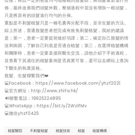
位後，再以一定的密度均勻地種植到脫髮區，將頭髮重新進行分
佈，最終改善我們頭髮外觀，整個過程中並沒有增加一根頭髮，
只是將原有的頭髮進行均勻的分佈。
重點是不剃髮植髮只是一種毛囊再分配手段，並非生髮的方法。
綜上所述，普通脫髮患者想完成有效免剃髮植髮，我給的建議
是：第一，患者一定要提前做好功課；第二，確定自己脫髮的情
況和病因，了解自己到底是否適合植髮；第三，在選擇植髮機構
和團隊時，患者一定要直接與醫生交流，請他介紹下手術過程，
並查看下其過往的植髮案例是否真實可靠，還可以去網站上查詢
下醫生的執業資格。
脫髮、生髮聯繫我們❤️
💻Facebook：https://www.facebook.com/yhzf2021
💻官方網址：http://www.zhifa.hk/
️🔊聯繫電話：19925224895
💻WhatsApp：https://bit.ly/2WzlfMv
💻微信yhzf0425
植髮醫院
不剃髮植髮
植髮技術
植髮
植髮機構