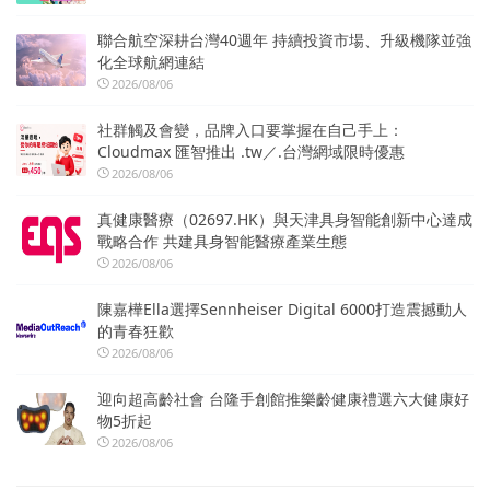
聯合航空深耕台灣40週年 持續投資市場、升級機隊並強
化全球航網連結
2026/08/06
社群觸及會變，品牌入口要掌握在自己手上：
Cloudmax 匯智推出 .tw／.台灣網域限時優惠
2026/08/06
真健康醫療（02697.HK）與天津具身智能創新中心達成
戰略合作 共建具身智能醫療產業生態
2026/08/06
陳嘉樺Ella選擇Sennheiser Digital 6000打造震撼動人
的青春狂歡
2026/08/06
迎向超高齡社會 台隆手創館推樂齡健康禮選六大健康好
物5折起
2026/08/06