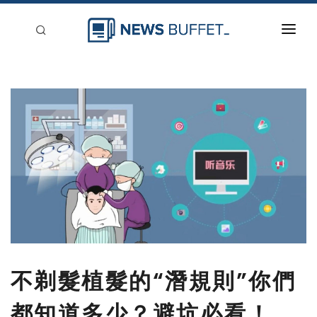
回到首頁
新聞稿分類
登入
刊登
不剃髮植髮的“潛規則”你們
都知道多少？避坑必看！