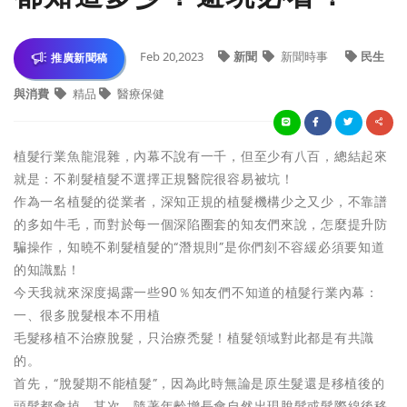
Feb 20,2023
新聞
新聞時事
民生
推廣新聞稿
與消費
精品
醫療保健
植髮行業魚龍混雜，內幕不說有一千，但至少有八百，總結起來
就是：不剃髮植髮不選擇正規醫院很容易被坑！
作為一名植髮的從業者，深知正規的植髮機構少之又少，不靠譜
的多如牛毛，而對於每一個深陷圈套的知友們來說，怎麼提升防
騙操作，知曉不剃髮植髮的“潛規則”是你們刻不容緩必須要知道
的知識點！
今天我就來深度揭露一些90％知友們不知道的植髮行業內幕：
一、很多脫髮根本不用植
毛髮移植不治療脫髮，只治療禿髮！植髮領域對此都是有共識
的。
首先，“脫髮期不能植髮”，因為此時無論是原生髮還是移植後的
頭髮都會掉。其次，隨著年齡增長會自然出現脫髮或髮際線後移