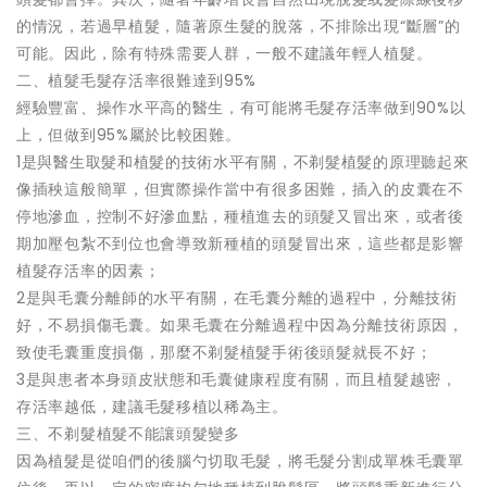
的情況，若過早植髮，隨著原生髮的脫落，不排除出現“斷層”的
可能。因此，除有特殊需要人群，一般不建議年輕人植髮。
二、植髮毛髮存活率很難達到95%
經驗豐富、操作水平高的醫生，有可能將毛髮存活率做到90%以
上，但做到95%屬於比較困難。
1是與醫生取髮和植髮的技術水平有關，不剃髮植髮的原理聽起來
像插秧這般簡單，但實際操作當中有很多困難，插入的皮囊在不
停地滲血，控制不好滲血點，種植進去的頭髮又冒出來，或者後
期加壓包紮不到位也會導致新種植的頭髮冒出來，這些都是影響
植髮存活率的因素；
2是與毛囊分離師的水平有關，在毛囊分離的過程中，分離技術
好，不易損傷毛囊。如果毛囊在分離過程中因為分離技術原因，
致使毛囊重度損傷，那麼不剃髮植髮手術後頭髮就長不好；
3是與患者本身頭皮狀態和毛囊健康程度有關，而且植髮越密，
存活率越低，建議毛髮移植以稀為主。
三、不剃髮植髮不能讓頭髮變多
因為植髮是從咱們的後腦勺切取毛髮，將毛髮分割成單株毛囊單