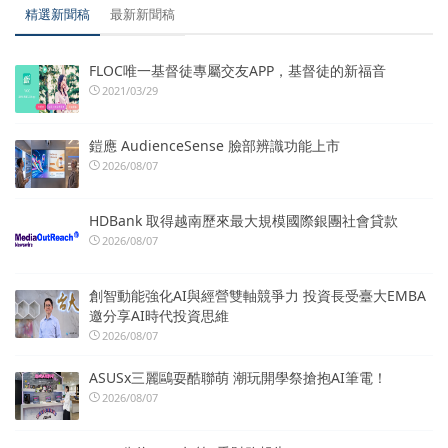
精選新聞稿
最新新聞稿
FLOC唯一基督徒專屬交友APP，基督徒的新福音
2021/03/29
鎧應 AudienceSense 臉部辨識功能上市
2026/08/07
HDBank 取得越南歷來最大規模國際銀團社會貸款
2026/08/07
創智動能強化AI與經營雙軸競爭力 投資長受臺大EMBA
邀分享AI時代投資思維
2026/08/07
ASUSx三麗鷗耍酷聯萌 潮玩開學祭搶抱AI筆電！
2026/08/07