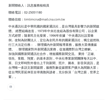
新聞聯絡人：訊息服務核稿員
聯絡電話：02-25051180
聯絡信箱：
timtimcna@mail.cna.com.tw
中央通訊社是中華民國的國家通訊社，是台灣最具影響力的新聞媒
體。 經歷組織改造，1973年中央社改組為股份有限公司，以企業
方式經營；隨著民主化發展，1996年依據「中央通訊社設置條
例」改制為財團法人，定位為全民共有的國家通訊社，獨立超然執
行三大法定任務： ．辦理國內外新聞報導業務，服務大眾傳播媒
體。 ．辦理國家對外新聞通訊業務，促進國際對台灣之瞭解。 ．
加強與國際新聞通訊社合作，增進國際新聞交流。 秉持「正確、
領先、客觀、翔實」的基本原則，中央社專業新聞團隊每天以中、
英、日文即時對外發出上千則新聞、照片、圖表、影音與資訊，是
台灣唯一多語文新聞媒體，服務對象從媒體客戶擴大為閱聽大眾；
從台灣民眾延伸至全球僑胞與讀者，充分扮演「台灣之眼，世界之
窗」。