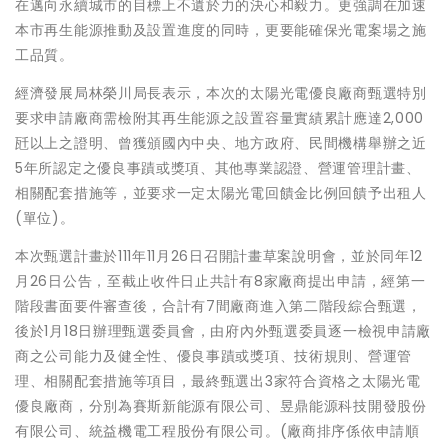
在邁向永續城市的目標上不遺於力的決心和毅力。更強調在加速
本市再生能源推動及設置進度的同時，更要能確保光電案場之施
工品質。
經濟發展局林榮川局長表示，本次的太陽光電優良廠商甄選特別
要求申請廠商需檢附其再生能源之設置容量實績累計應達2,000
瓩以上之證明、曾獲頒國內中央、地方政府、民間機構舉辦之近
5年所認定之優良事蹟或獎項、其他專業認證、營運管理計畫、
相關配套措施等，並要求一定太陽光電回饋金比例回饋予出租人
(單位)。
本次甄選計畫於111年11月26日召開計畫草案說明會，並於同年12
月26日公告，至截止收件日止共計有8家廠商提出申請，經第一
階段書面要件審查後，合計有7間廠商進入第二階段綜合甄選，
後於1月18日辦理甄選委員會，由府內外甄選委員逐一檢視申請廠
商之公司能力及健全性、優良事蹟或獎項、技術規則、營運管
理、相關配套措施等項目，最終甄選出3家符合資格之太陽光電
優良廠商，分別為賽斯新能源有限公司、昱鼎能源科技開發股份
有限公司、統益機電工程股份有限公司。(廠商排序係依申請順