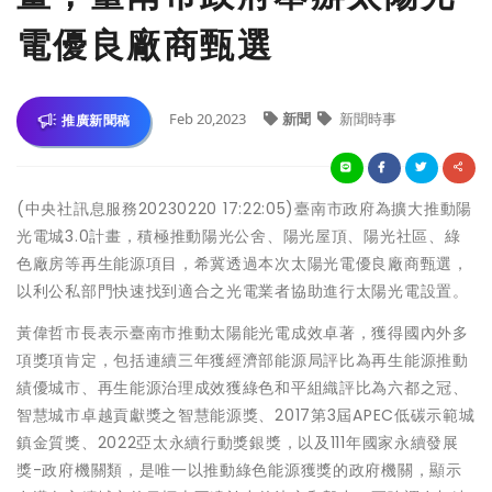
電優良廠商甄選
Feb 20,2023
新聞
新聞時事
推廣新聞稿
(中央社訊息服務20230220 17:22:05)臺南市政府為擴大推動陽
光電城3.0計畫，積極推動陽光公舍、陽光屋頂、陽光社區、綠
色廠房等再生能源項目，希冀透過本次太陽光電優良廠商甄選，
以利公私部門快速找到適合之光電業者協助進行太陽光電設置。
黃偉哲市長表示臺南市推動太陽能光電成效卓著，獲得國內外多
項獎項肯定，包括連續三年獲經濟部能源局評比為再生能源推動
績優城市、再生能源治理成效獲綠色和平組織評比為六都之冠、
智慧城市卓越貢獻獎之智慧能源獎、2017第3屆APEC低碳示範城
鎮金質獎、2022亞太永續行動獎銀獎，以及111年國家永續發展
獎-政府機關類，是唯一以推動綠色能源獲獎的政府機關，顯示