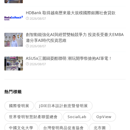
HDBank 取得越南歷來最大規模國際銀團社會貸款
2026/08/07
創智動能強化AI與經營雙軸競爭力 投資長受臺大EMBA
邀分享AI時代投資思維
2026/08/07
ASUSx三麗鷗耍酷聯萌 潮玩開學祭搶抱AI筆電！
2026/08/07
熱門標籤
國際發明展
JDIE日本設計創意暨發明展
世界發明智慧財產聯盟總會
SocialLab
OpView
中國文化大學
台灣發明商品促進協會
北市圖