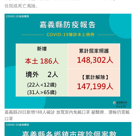
住院或死亡風險。
嘉義縣20日新增188人確診 放寬室內免戴口罩 籲醫療、運輸仍需戴
口罩