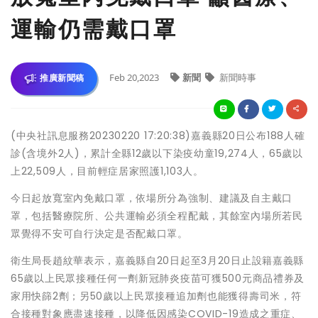
運輸仍需戴口罩
Feb 20,2023
新聞
新聞時事
推廣新聞稿
(中央社訊息服務20230220 17:20:38)嘉義縣20日公布188人確
診(含境外2人)，累計全縣12歲以下染疫幼童19,274人，65歲以
上22,509人，目前輕症居家照護1,103人。
今日起放寬室內免戴口罩，依場所分為強制、建議及自主戴口
罩，包括醫療院所、公共運輸必須全程配戴，其餘室內場所若民
眾覺得不安可自行決定是否配戴口罩。
衛生局長趙紋華表示，嘉義縣自20日起至3月20日止設籍嘉義縣
65歲以上民眾接種任何一劑新冠肺炎疫苗可獲500元商品禮券及
家用快篩2劑；另50歲以上民眾接種追加劑也能獲得壽司米，符
合接種對象應盡速接種，以降低因感染COVID-19造成之重症、