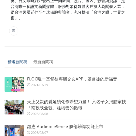
英、日文即時對外發出上千則新聞、照片、圖表、影音與資訊，是
台灣唯一多語文新聞媒體，服務對象從媒體客戶擴大為閱聽大眾；
從台灣民眾延伸至全球僑胞與讀者，充分扮演「台灣之眼，世界之
窗」。
精選新聞稿
最新新聞稿
FLOC唯一基督徒專屬交友APP，基督徒的新福音
2021/03/29
天上父親的愛延續化作希望力量！ 六名子女捐贈家扶
「南投映全號」延續善的循環
2026/08/08
鎧應 AudienceSense 臉部辨識功能上市
2026/08/07