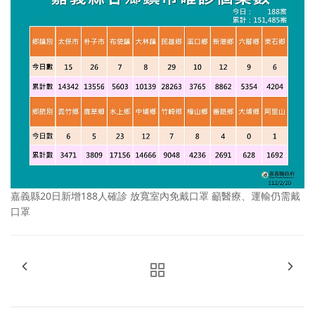
嘉義縣20日新增188人確診 放寬室內免戴口罩 籲醫療、運輸仍需戴
口罩