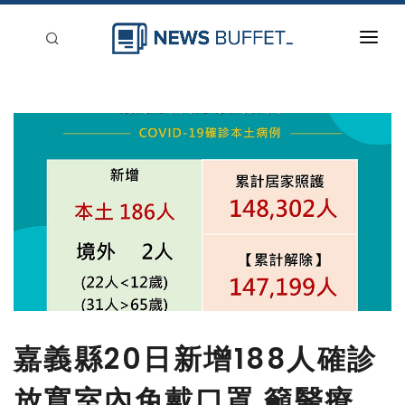
回到首頁
新聞稿分類
登入
刊登
嘉義縣20日新增188人確診
放寬室內免戴口罩 籲醫療、