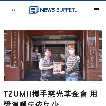
回到首頁
新聞稿分類
登入
刊登
TZUMii攜手慈光基金會 用
愛溫暖失依兒少