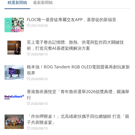
精選新聞稿
最新新聞稿
FLOC唯一基督徒專屬交友APP，基督徒的新福音
2021/03/29
至上電子整合記憶體、散熱、供電與監控四大關鍵技
術，打造完整AI基礎架構解決方案
2026/08/10
根本強！ROG Tandem RGB OLED電競螢幕再創玩家新
視界
2026/08/10
香港魯班廣悅堂「青年魯班選舉2026頒獎典禮」圓滿舉
行
2026/08/10
「作伙呷辦桌！」北高雄家扶攜手四位總舖師 打造「親
子共廚辦桌宴」
2026/08/10