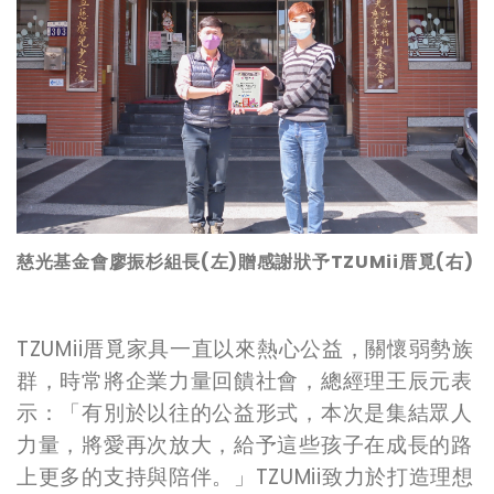
慈光基金會廖振杉組長(左)贈感謝狀予TZUMii厝覓(右)
TZUMii
厝覓家具一直以來熱心公益，關懷弱勢族
群，時常將企業力量回饋社會，總經理王辰元表
示：「有別於以往的公益形式，本次是集結眾人
力量，將愛再次放大，給予這些孩子在成長的路
上更多的支持與陪伴。」TZUMii致力於打造理想