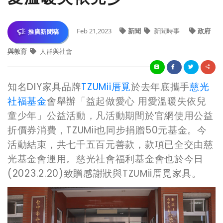
Feb 21,2023
新聞
新聞時事
政府
推廣新聞稿
與教育
人群與社會
知名DIY家具品牌
TZUMii厝覓
於去年底攜手
慈光
社福基金
會舉辦「益起做愛心 用愛溫暖失依兒
童少年」公益活動，凡活動期間於官網使用公益
折價券消費，TZUMii也同步捐贈50元基金。今
活動結束，共七千五百元善款，款項已全交由慈
光基金會運用。慈光社會福利基金會也於今日
(2023.2.20)致贈感謝狀與TZUMii厝覓家具。