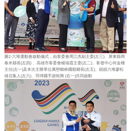
圖2‧六堆運動會啟動儀式，由客委會周江杰副主委(左三)、屏東縣周
春米縣長(左四) 、高雄市客委會楊瑞霞主委(左二)、客發中心何金樑
主任(左一)及本次主辦單位萬巒鄉林國順鄉長(左五)、靚靚六堆廖松
雄召集人(左六)、羽球國手謝裕興 (右一)共同啟動