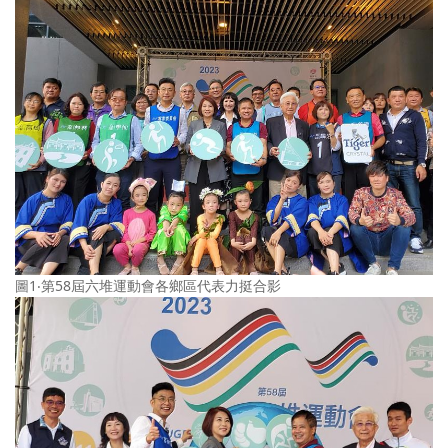
圖1‧第58屆六堆運動會各鄉區代表力挺合影