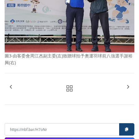
圖3‧由客委會周江杰副主委(左)致贈球拍予奧運羽球前八強選手謝裕
興(右)