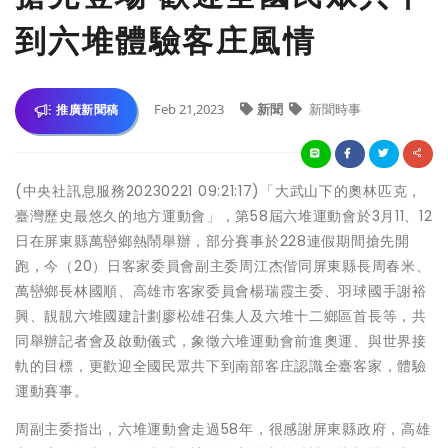
到六堆體驗客庄風情
Feb 21,2023
新聞
新聞時事
推廣新聞稿
(中央社訊息服務20230221 09:21:17)「大武山下的奧林匹克，
臺灣歷史最悠久的地方運動會」，第58屆六堆運動會於3月11、12
日在屏東縣萬巒鄉熱鬧舉辦，部分賽事於228連假期間搶先開
跑，今（20）日客家委員會副主委周江杰偕同屏東縣長周春米、
萬巒鄉長林國順、高雄市客家委員會楊瑞霞主委、羽球國手謝裕
興、靚靚六堆國建計劃廖松雄召集人及六堆十二鄉區首長等，共
同舉辦記者會及啟動儀式，象徵六堆運動會前進奧運、與世界接
軌的目標，更歡迎全國民眾共下到南部客庄認識全臺客家，體驗
運動賽事。
周副主委指出，六堆運動會走過58年，很感謝屏東縣政府，高雄