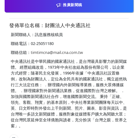
推廣新聞稿
發佈單位名稱：財團法人中央通訊社
新聞聯絡人：訊息服務核稿員
聯絡電話：02-25051180
聯絡信箱：
timtimcna@mail.cna.com.tw
中央通訊社是中華民國的國家通訊社，是台灣最具影響力的新聞媒
體。 經歷組織改造，1973年中央社改組為股份有限公司，以企業
方式經營；隨著民主化發展，1996年依據「中央通訊社設置條
例」改制為財團法人，定位為全民共有的國家通訊社，獨立超然執
行三大法定任務： ．辦理國內外新聞報導業務，服務大眾傳播媒
體。 ．辦理國家對外新聞通訊業務，促進國際對台灣之瞭解。 ．
加強與國際新聞通訊社合作，增進國際新聞交流。 秉持「正確、
領先、客觀、翔實」的基本原則，中央社專業新聞團隊每天以中、
英、日文即時對外發出上千則新聞、照片、圖表、影音與資訊，是
台灣唯一多語文新聞媒體，服務對象從媒體客戶擴大為閱聽大眾；
從台灣民眾延伸至全球僑胞與讀者，充分扮演「台灣之眼，世界之
窗」。