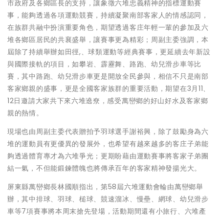
市政府及各鄉區長的支持，讓象徵六堆忠義精神的指標運動賽
事，能夠透過各項運動競賽，持續凝聚南部客家人的情感認同，
在族群共融中扮演重要角色，期望透過客庄年輕一輩的參加及六
堆各鄉區居民的共襄盛舉，讓賽事更為精彩；周副主委強調，本
屆除了持續舉辦如田徑,、球類運動等經典賽事，更延續去年新設
與國際接軌的項目，如攀岩、霹靂舞、路跑、幼兒滑步車等比
賽，其中路跑、幼兒滑步車更是開放全民參與，相信不只是南部
客家鄉親的盛事，更是全國客家族群的重要活動，期望在3月11、
12日邀請大家共下來六堆遶尞，感受萬巒鄉的好山好水及客家鄉
親的熱情。
現場也由周副主委代表贈拍予羽球選手謝裕興，除了鼓勵身為六
堆的運動員有更優異的發展外，也希望有越來越多的客庄子弟能
夠透過體育專才為六堆爭光；更期盼藉由運動賽事將客家子弟團
結一氣，不但能鍛鍊體魄也將傳承百年的客家精神發揚光大。
屏東縣萬巒鄉長林國順指出，第58屆六堆運動會輪由萬巒鄉舉
辦，其中排球、羽球、槌球、競速溜冰、慢壘、網球、幼兒滑步
車等7項賽事將本周末搶先登場，活動期間還有小旅行、六堆產