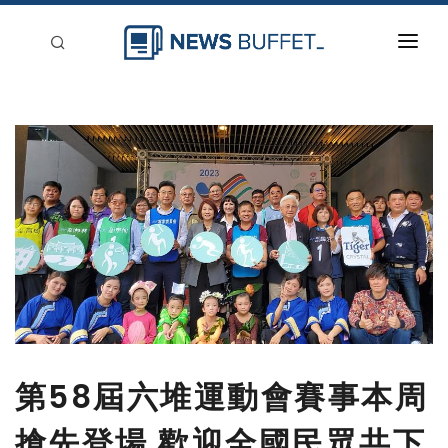
回到首頁
新聞稿分類
登入
刊登
第58屆六堆運動會賽事本周
搶先登場 歡迎全國民眾共下