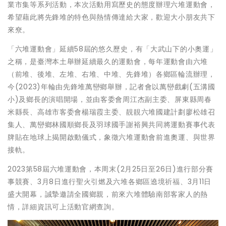
業市集等系列活動，本次活動用寫歷史的態度辦理六堆運動會，
希望藉此將先鋒堆的特色與熱情傳達給大家，歡迎大小朋友共下
來尞。
「六堆運動會」延續58屆的悠久歷史，有「大武山下的小奧運」
之稱，是臺灣本土舉辦延續最久的運動會，每年運動會由六堆
（前堆、後堆、左堆、右堆、中堆、先鋒堆）各鄉區輪流辦理，
今(2023)年輪由先鋒堆萬巒鄉舉辦，記者會以萬巒戲劇(五溝國
小)及鄉長的演唱開場，並由客委會周江杰副主委、屏東縣周春
米縣長、高雄市客委會楊瑞霞主委、靚靚六堆國建計劃廖松雄召
集人、萬巒鄉林國順鄉長及羽球國手謝裕興共同將運動賽事代表
牌貼在地球上揭開啟動儀式，象徵六堆運動會前進奧運、與世界
接軌。
2023第58屆六堆運動會，本周末(2月25日至26日)進行部分賽
事競賽、3月8日進行聖火引燃及六堆各鄉區遶境祈福、3月11日
盛大開幕，誠摯邀請全國鄉親，前來六堆體驗南部客家人的熱
情，詳細資訊可上活動官網查詢。