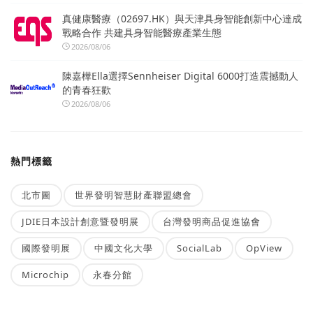
真健康醫療（02697.HK）與天津具身智能創新中心達成
戰略合作 共建具身智能醫療產業生態
2026/08/06
陳嘉樺Ella選擇Sennheiser Digital 6000打造震撼動人
的青春狂歡
2026/08/06
熱門標籤
北市圖
世界發明智慧財產聯盟總會
JDIE日本設計創意暨發明展
台灣發明商品促進協會
國際發明展
中國文化大學
SocialLab
OpView
Microchip
永春分館