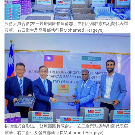
與會人員合影(左三醫療團團長陳俞志、左四台灣駐索馬利蘭代表羅
震華、右四衛生及發展部執行長Mohamed Hergeye)
捐贈儀式合影(左一醫療團團長陳俞志、左二台灣駐索馬利蘭代表羅
震華、右二衛生及發展部執行長Mohamed Hergeye)