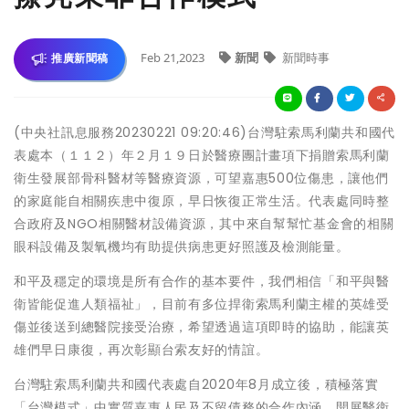
Feb 21,2023
新聞
新聞時事
推廣新聞稿
(中央社訊息服務20230221 09:20:46)台灣駐索馬利蘭共和國代
表處本（１１２）年２月１９日於醫療團計畫項下捐贈索馬利蘭
衛生發展部骨科醫材等醫療資源，可望嘉惠500位傷患，讓他們
的家庭能自相關疾患中復原，早日恢復正常生活。代表處同時整
合政府及NGO相關醫材設備資源，其中來自幫幫忙基金會的相關
眼科設備及製氧機均有助提供病患更好照護及檢測能量。
和平及穩定的環境是所有合作的基本要件，我們相信「和平與醫
衛皆能促進人類福祉」，目前有多位捍衛索馬利蘭主權的英雄受
傷並後送到總醫院接受治療，希望透過這項即時的協助，能讓英
雄們早日康復，再次彰顯台索友好的情誼。
台灣駐索馬利蘭共和國代表處自2020年8月成立後，積極落實
「台灣模式」中實質嘉惠人民及不留債務的合作內涵，開展醫衛