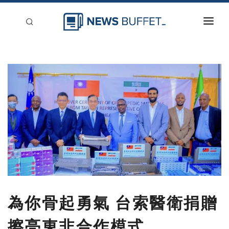
回到首頁
新聞稿分類
登入
刊登
為你骨起勇氣 台索醫衛捐贈
擦亮東非合作模式