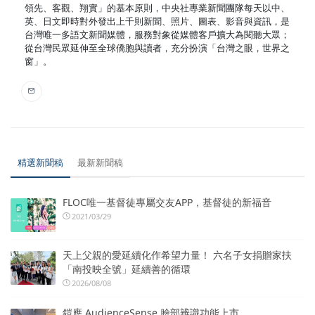
領先、客觀、翔實」的基本原則，中央社專業新聞團隊每天以中、
英、日文即時對外發出上千則新聞、照片、圖表、影音與資訊，是
台灣唯一多語文新聞媒體，服務對象從媒體客戶擴大為閱聽大眾；
從台灣民眾延伸至全球僑胞與讀者，充分扮演「台灣之眼，世界之
窗」。
精選新聞稿
最新新聞稿
FLOC唯一基督徒專屬交友APP，基督徒的新福音
2021/03/29
天上父親的愛延續化作希望力量！ 六名子女捐贈家扶
「南投映全號」延續善的循環
2026/08/08
鎧應 AudienceSense 臉部辨識功能上市