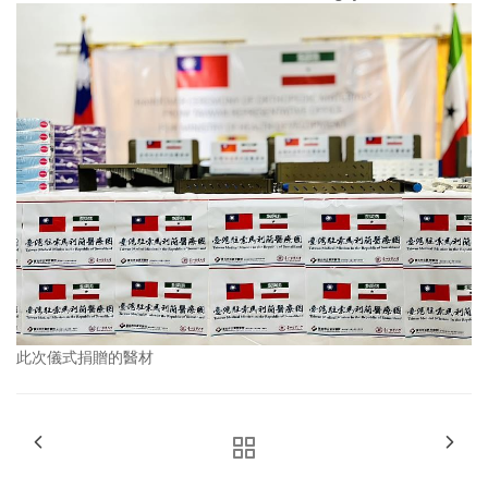
此次儀式捐贈的醫材