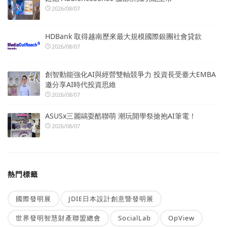
2026/08/07
HDBank 取得越南歷來最大規模國際銀團社會貸款
2026/08/07
創智動能強化AI與經營雙軸競爭力 投資長受臺大EMBA
邀分享AI時代投資思維
2026/08/07
ASUSx三麗鷗耍酷聯萌 潮玩開學祭搶抱AI筆電！
2026/08/07
熱門標籤
國際發明展
JDIE日本設計創意暨發明展
世界發明智慧財產聯盟總會
SocialLab
OpView