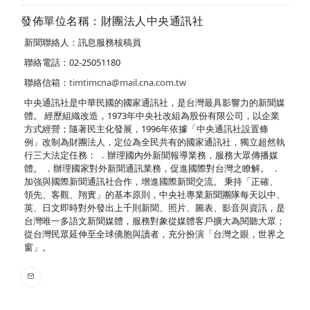
發佈單位名稱：財團法人中央通訊社
新聞聯絡人：訊息服務核稿員
聯絡電話：02-25051180
聯絡信箱：
timtimcna@mail.cna.com.tw
中央通訊社是中華民國的國家通訊社，是台灣最具影響力的新聞媒
體。 經歷組織改造，1973年中央社改組為股份有限公司，以企業
方式經營；隨著民主化發展，1996年依據「中央通訊社設置條
例」改制為財團法人，定位為全民共有的國家通訊社，獨立超然執
行三大法定任務： ．辦理國內外新聞報導業務，服務大眾傳播媒
體。 ．辦理國家對外新聞通訊業務，促進國際對台灣之瞭解。 ．
加強與國際新聞通訊社合作，增進國際新聞交流。 秉持「正確、
領先、客觀、翔實」的基本原則，中央社專業新聞團隊每天以中、
英、日文即時對外發出上千則新聞、照片、圖表、影音與資訊，是
台灣唯一多語文新聞媒體，服務對象從媒體客戶擴大為閱聽大眾；
從台灣民眾延伸至全球僑胞與讀者，充分扮演「台灣之眼，世界之
窗」。