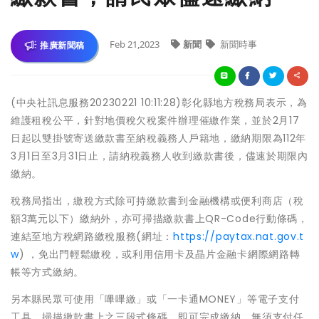
Feb 21,2023
新聞
新聞時事
推廣新聞稿
(中央社訊息服務20230221 10:11:28)彰化縣地方稅務局表示，為
維護租稅公平，針對地價稅欠稅案件辦理催繳作業，並於2月17
日起以雙掛號寄送繳款書至納稅義務人戶籍地，繳納期限為112年
3月1日至3月31日止，請納稅義務人收到繳款書後，儘速於期限內
繳納。
稅務局指出，繳稅方式除可持繳款書到金融機構或便利商店（稅
額3萬元以下）繳納外，亦可掃描繳款書上QR-Code行動條碼，
連結至地方稅網路繳稅服務(網址：
https://paytax.nat.gov.t
w
) ，免出門輕鬆繳稅，或利用信用卡及晶片金融卡網際網路轉
帳等方式繳納。
另本縣民眾可使用「嗶嗶繳」或「一卡通MONEY」等電子支付
工具，掃描繳款書上之三段式條碼，即可完成繳納，無須支付任