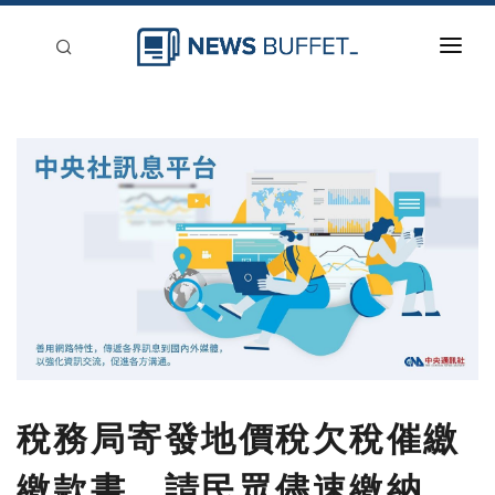
回到首頁
新聞稿分類
登入
刊登
稅務局寄發地價稅欠稅催繳
繳款書，請民眾儘速繳納