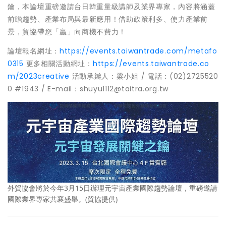
鑰，本論壇重磅邀請台日韓重量級講師及業界專家，內容將涵蓋
前瞻趨勢、產業布局與最新應用！借助政策利多、使力產業前
景，貿協帶您「贏」向商機不費力！
論壇報名網址：
https://events.taiwantrade.com/metafo
0315
更多相關活動網址：
https://events.taiwantrade.co
m/2023creative
活動承辧人：梁小姐 / 電話：(02)2725520
0 #1943 / E-mail：shuyu1112@taitra.org.tw
外貿協會將於今年3月15日辦理元宇宙產業國際趨勢論壇，重磅邀請
國際業界專家共襄盛舉。(貿協提供)