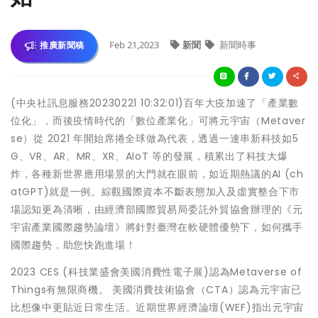
Feb 21,2023
新聞
新聞時事
推廣新聞稿
(中央社訊息服務20230221 10:32:01)百年大疫加速了「產業數
位化」，而後疫情時代的「數位產業化」可將元宇宙（Metaver
se）從 2021 年開始席捲全球做為代表，透過一連串新科技如5
G、VR、AR、MR、XR、AIoT 等的發展，積累出了科技大爆
炸，各種新世界應用場景的大門就在眼前，如近期熱議的AI (ch
atGPT)就是一例。綜觀國際資本不斷表態加入及虛實整合下市
場認知更為清晰，由經濟部國際貿易局委託外貿協會辦理的《元
宇宙產業國際趨勢論壇》將針對臺灣在軟硬體優勢下，如何攜手
國際趨勢，助您快跑進場！
2023 CES (科技業盛會美國消費性電子展)認為Metaverse of
Things有無限商機。 美國消費技術協會（CTA）認為元宇宙已
比想像中更貼近日常生活。近期世界經濟論壇(WEF)指出元宇宙