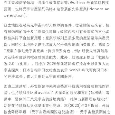
在工業和商業領域，將產生最直接影響; Gartner 最新策略科技
藍圖，也將元宇宙產業列為將加速發展的先鋒產業(Pioneer Ac
celeration)。
亞太地區在發展元宇宙有得天獨厚的條件，從硬體製造來看，擁
有最強韌的電子及半導體供應鏈；軟體內容則有最豐富的文化多
樣性與跨平台創新應用；產業領域則是最多元的產業聚落與產品
線；同時亞太地區更是全球最大的手機與網路消費市場。我國IC
T產業在推動元宇宙產業上扮演重要角色，例如研發先進高階晶
片及擁有優越的軟硬體製造能力。此外，韓國政府提出「數位新
政 2.0 白皮書」，目標在 2026年前將韓國打造為全球前五大元
宇宙國家；日本首相岸田文雄也曾表示 Web3 時代可實現日本
的經濟成長，將大力推動元宇宙相關服務。
因應上述趨勢，外貿協會率先將這些新科技應用在會展和場館經
營，也持續關注Metaverse在各產業的發展和運用(如機械、電
動車、醫療等工業元宇宙的落地實踐)，推陳出新辦理各類拓銷
活動並持續盤點與構築產業生態系。本(2023)年3月15日，外貿
協會即將舉辦 《元宇宙產業國際趨勢論壇》- 元宇宙發展關鍵之