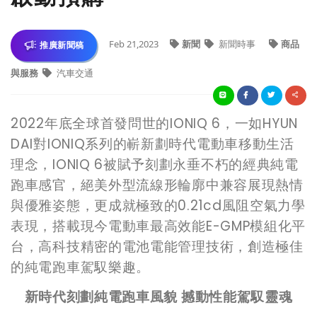
Feb 21,2023
新聞
新聞時事
商品
推廣新聞稿
與服務
汽車交通
2022
年底全球首發問世的IONIQ 6，一如HYUN
DAI對IONIQ系列的嶄新劃時代電動車移動生活
理念，IONIQ 6被賦予刻劃永垂不朽的經典純電
跑車感官，絕美外型流線形輪廓中兼容展現熱情
與優雅姿態，更成就極致的0.21cd風阻空氣力學
表現，搭載現今電動車最高效能E-GMP模組化平
台，高科技精密的電池電能管理技術，創造極佳
的純電跑車駕馭樂趣。
新時代刻劃純電跑車風貌 撼動性能駕馭靈魂