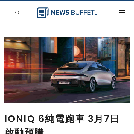
回到首頁
新聞稿分類
登入
刊登
IONIQ 6純電跑車 3月7日
啟動預購