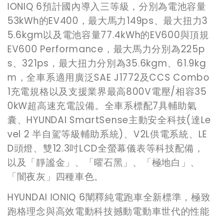
IONIQ 6
預計國內導入三等級，分別為電池容量
53kWh的EV400，最大馬力149ps、最大扭力3
5.6kgm以及電池容量77.4kWh的EV600與頂規
EV600 Performance，最大馬力分別為225p
s、321ps，最大扭力分別為35.6kgm、61.9kg
m，全車系適用廣泛SAE J1772及CCS Combo
1充電規格以及支援業界最高800V電壓/相容35
0kW超高速充電設備。全車系標配7具輔助氣
囊、HYUNDAI SmartSense主動安全科技(達Le
vel 2 半自駕等級輔助系統)、V2L供電系統、LE
D頭燈、雙12.3吋LCD全螢幕儀表等科技配備，
以及「靜謐金」、「曜石黑」、「極地白」、
「闇夜灰」四種車色。
HYUNDAI IONIQ 6
闡釋純電跑車全新標準，極致
跑格理念與高效電動科技撼動電動車世代的性能