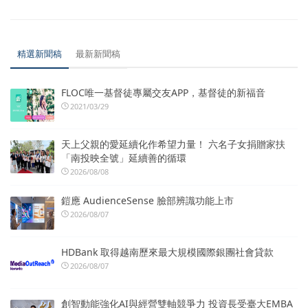
精選新聞稿
最新新聞稿
FLOC唯一基督徒專屬交友APP，基督徒的新福音
2021/03/29
天上父親的愛延續化作希望力量！ 六名子女捐贈家扶
「南投映全號」延續善的循環
2026/08/08
鎧應 AudienceSense 臉部辨識功能上市
2026/08/07
HDBank 取得越南歷來最大規模國際銀團社會貸款
2026/08/07
創智動能強化AI與經營雙軸競爭力 投資長受臺大EMBA