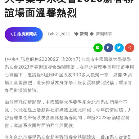
誼場面溫馨熱烈
Feb 21,2023
新聞
新聞時事
推廣新聞稿
(中央社訊息服務20230221 11:20:47)台北市中國醫藥大學藥學
系友會2023新春聯誼餐會熱鬧滾滾，在尹岱智理事長與理監事用
心籌備下，邀請從5屆到60屆系友300多人歡聚一堂，席開35桌
場面溫馨熱烈，還安排系友身穿學士服切蛋糕彼此祝福，重溫青
春同窗濃濃情誼。
由於新冠疫情影響，中國醫藥大學藥學系台北市系友們幾年不
見，只能在線上活動與社群媒體上彼此問候，今年疫情回穩，尹
岱智理事長帶領系友會團隊趁新春期間，舉辦2023春酒聯誼餐
會，邀請系友面對面的拜年與問候。
今年台北市藥學系友會新春聯誼餐會熱鬧滾滾，參加系友從第5