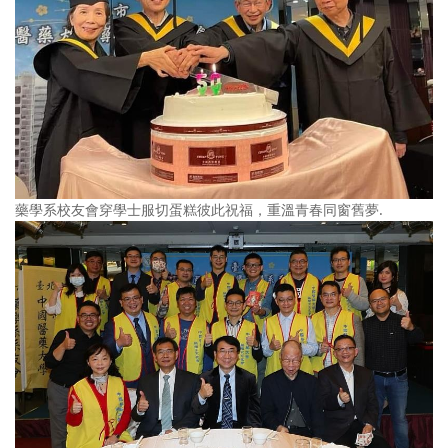
藥學系校友會穿學士服切蛋糕彼此祝福，重溫青春同窗舊夢.