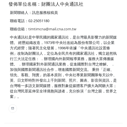
發佈單位名稱：財團法人中央通訊社
新聞聯絡人：訊息服務核稿員
聯絡電話：02-25051180
聯絡信箱：
timtimcna@mail.cna.com.tw
中央通訊社是中華民國的國家通訊社，是台灣最具影響力的新聞媒
體。 經歷組織改造，1973年中央社改組為股份有限公司，以企業
方式經營；隨著民主化發展，1996年依據「中央通訊社設置條
例」改制為財團法人，定位為全民共有的國家通訊社，獨立超然執
行三大法定任務： ．辦理國內外新聞報導業務，服務大眾傳播媒
體。 ．辦理國家對外新聞通訊業務，促進國際對台灣之瞭解。 ．
加強與國際新聞通訊社合作，增進國際新聞交流。 秉持「正確、
領先、客觀、翔實」的基本原則，中央社專業新聞團隊每天以中、
英、日文即時對外發出上千則新聞、照片、圖表、影音與資訊，是
台灣唯一多語文新聞媒體，服務對象從媒體客戶擴大為閱聽大眾；
從台灣民眾延伸至全球僑胞與讀者，充分扮演「台灣之眼，世界之
窗」。