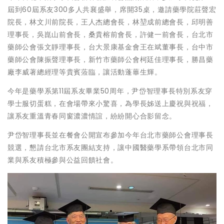
屆到60屆系友300多人共襄盛舉，席開35桌，邀請藥學院莊聲宏
院長，林文川前院長，王人杰總會長，林堃成前總會長，邱明善
理事長，吳崑山前會長，桑貴榕前會長，許健一前會長，台北市
藥師公會張文靜理事長，台大景康基金會王在斌董事長，台中市
藥師公會陳振聲理事長，新竹市藥師公會柯廷佳理事長，勝昌藥
廠李威著總經理等貴賓蒞臨，讓活動蓬蓽生輝。
今年是藥學系第11屆系友畢業50周年，尹岱智理事長特別系友穿
學士服切蛋糕，在會場帶來小驚喜，為學長姊送上慶祝與祝福，
讓系友重溫青春同窗濃濃情誼，紛紛開心合影留念。
尹岱智理事長並在餐會公開宣布參加今年台北市藥師公會理事長
競選，懇請台北市系友團結支持，讓中國醫藥學系帶領台北市同
業與系友積極參與公益回饋社會。