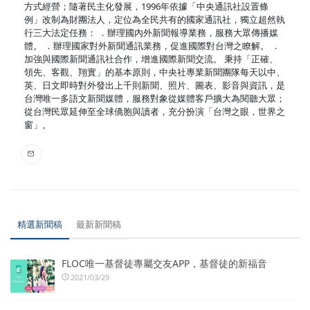
方式經營；隨著民主化發展，1996年依據「中央通訊社設置條
例」改制為財團法人，定位為全民共有的國家通訊社，獨立超然執
行三大法定任務： ．辦理國內外新聞報導業務，服務大眾傳播媒
體。 ．辦理國家對外新聞通訊業務，促進國際對台灣之瞭解。 ．
加強與國際新聞通訊社合作，增進國際新聞交流。 秉持「正確、
領先、客觀、翔實」的基本原則，中央社專業新聞團隊每天以中、
英、日文即時對外發出上千則新聞、照片、圖表、影音與資訊，是
台灣唯一多語文新聞媒體，服務對象從媒體客戶擴大為閱聽大眾；
從台灣民眾延伸至全球僑胞與讀者，充分扮演「台灣之眼，世界之
窗」。
精選新聞稿
最新新聞稿
FLOC唯一基督徒專屬交友APP，基督徒的新福音
2021/03/29