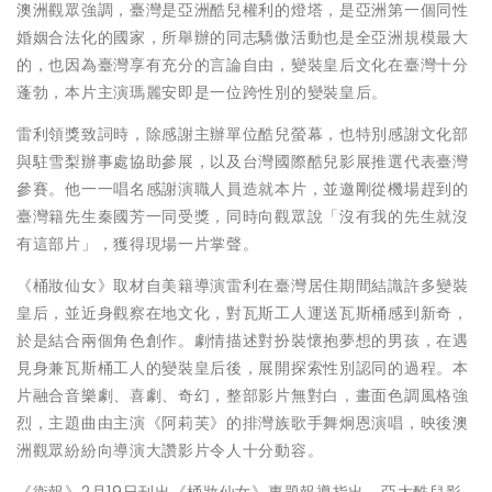
澳洲觀眾強調，臺灣是亞洲酷兒權利的燈塔，是亞洲第一個同性
婚姻合法化的國家，所舉辦的同志驕傲活動也是全亞洲規模最大
的，也因為臺灣享有充分的言論自由，變裝皇后文化在臺灣十分
蓬勃，本片主演瑪麗安即是一位跨性別的變裝皇后。
雷利領獎致詞時，除感謝主辦單位酷兒螢幕，也特別感謝文化部
與駐雪梨辦事處協助參展，以及台灣國際酷兒影展推選代表臺灣
參賽。他一一唱名感謝演職人員造就本片，並邀剛從機場趕到的
臺灣籍先生秦國芳一同受獎，同時向觀眾說「沒有我的先生就沒
有這部片」，獲得現場一片掌聲。
《桶妝仙女》取材自美籍導演雷利在臺灣居住期間結識許多變裝
皇后，並近身觀察在地文化，對瓦斯工人運送瓦斯桶感到新奇，
於是結合兩個角色創作。劇情描述對扮裝懷抱夢想的男孩，在遇
見身兼瓦斯桶工人的變裝皇后後，展開探索性別認同的過程。本
片融合音樂劇、喜劇、奇幻，整部影片無對白，畫面色調風格強
烈，主題曲由主演《阿莉芙》的排灣族歌手舞炯恩演唱，映後澳
洲觀眾紛紛向導演大讚影片令人十分動容。
《衛報》2月19日刊出《桶妝仙女》專題報導指出，亞太酷兒影