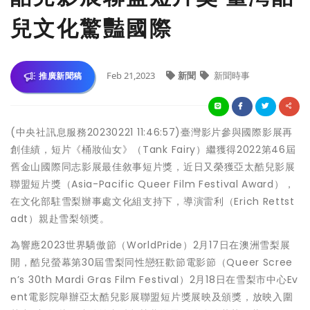
兒文化驚豔國際
Feb 21,2023
新聞
新聞時事
推廣新聞稿
(中央社訊息服務20230221 11:46:57)臺灣影片參與國際影展再
創佳績，短片《桶妝仙女》（Tank Fairy）繼獲得2022第46屆
舊金山國際同志影展最佳敘事短片獎，近日又榮獲亞太酷兒影展
聯盟短片獎（Asia-Pacific Queer Film Festival Award），
在文化部駐雪梨辦事處文化組支持下，導演雷利（Erich Rettst
adt）親赴雪梨領獎。
為響應2023世界驕傲節（WorldPride）2月17日在澳洲雪梨展
開，酷兒螢幕第30屆雪梨同性戀狂歡節電影節（Queer Scree
n’s 30th Mardi Gras Film Festival）2月18日在雪梨市中心Ev
ent電影院舉辦亞太酷兒影展聯盟短片獎展映及頒獎，放映入圍