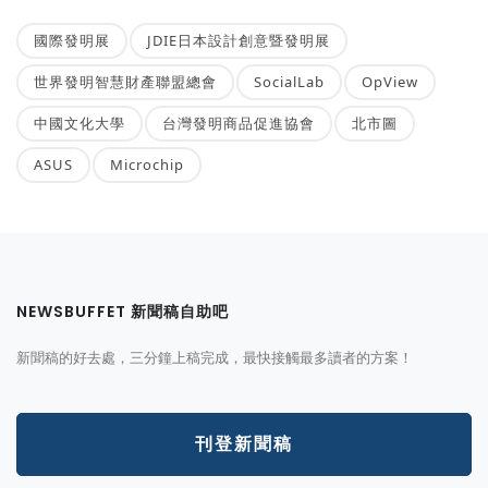
國際發明展
JDIE日本設計創意暨發明展
世界發明智慧財產聯盟總會
SocialLab
OpView
中國文化大學
台灣發明商品促進協會
北市圖
ASUS
Microchip
NEWSBUFFET 新聞稿自助吧
新聞稿的好去處，三分鐘上稿完成，最快接觸最多讀者的方案！
刊登新聞稿