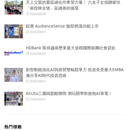
天上父親的愛延續化作希望力量！ 六名子女捐贈家扶
「南投映全號」延續善的循環
2026/08/08
鎧應 AudienceSense 臉部辨識功能上市
2026/08/07
HDBank 取得越南歷來最大規模國際銀團社會貸款
2026/08/07
創智動能強化AI與經營雙軸競爭力 投資長受臺大EMBA
邀分享AI時代投資思維
2026/08/07
ASUSx三麗鷗耍酷聯萌 潮玩開學祭搶抱AI筆電！
2026/08/07
熱門標籤