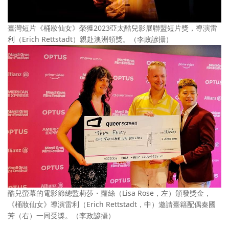
臺灣短片《桶妝仙女》榮獲2023亞太酷兒影展聯盟短片獎，導演雷
利（Erich Rettstadt）親赴澳洲領獎。（李政諺攝）
酷兒螢幕的電影節總監莉莎・蘿絲（Lisa Rose，左）頒發獎金，
《桶妝仙女》導演雷利（Erich Rettstadt，中）邀請臺籍配偶秦國
芳（右）一同受獎。（李政諺攝）