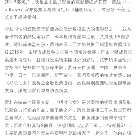
其中8部短片，映後並由酷兒螢幕的電影節總監莉莎・蘿絲（Lis
a Rose）宣布得獎者為臺灣短片《桶妝仙女》，並頒發1千美元
獎金予導演雷利。
雪梨同性戀狂歡節電影節為全澳洲規模最大的電影節之一，並為
全球知名的酷兒電影節，今年規模為歷年之最，共展映166部影
片。電影節總監莉莎・蘿絲表示，亞太酷兒影展聯盟短片獎成立
於2016年，由聯盟成員各自推舉本國短片參賽，再由全體成員投
票選出得獎片，且僅能投票給本國以外的影片，該獎項本屆輪到
雪梨同性戀狂歡節電影節主辦，共有來自澳洲、中國、夏威夷、
印度、日本、巴基斯坦、斯里蘭卡、臺灣及美國的短片角逐，由
《桶妝仙女》獲得近全數投票勝出。她也特別感謝駐雪梨辦事處
支持，讓導演雷利親自訪澳領獎。
雷利在映前向觀眾介紹，《桶妝仙女》是與臺灣的變裝皇后及酷
兒圈合力打造的作品，除了他之外，演員及幕後工作人員全部都
是臺灣人。他因結識來自臺灣的先生，自美國搬到臺灣學習中
文，原本只打算待9個月，沒想到就此定居下來，一待就是5年，
主要是想跟臺灣的變裝皇后與酷兒藝術家們一起合作。他向在場