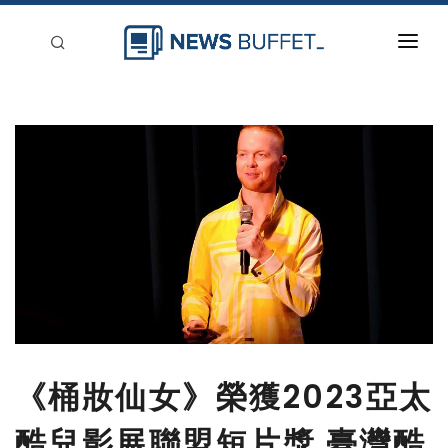
回到首頁
新聞稿分類
登入
刊登
《桶妝仙女》榮獲2023亞太
酷兒影展聯盟短片獎 臺灣酷