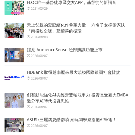
FLOC唯一基督徒專屬交友APP，基督徒的新福音
2021/03/29
天上父親的愛延續化作希望力量！ 六名子女捐贈家扶
「南投映全號」延續善的循環
2026/08/08
鎧應 AudienceSense 臉部辨識功能上市
2026/08/07
HDBank 取得越南歷來最大規模國際銀團社會貸款
2026/08/07
創智動能強化AI與經營雙軸競爭力 投資長受臺大EMBA
邀分享AI時代投資思維
2026/08/07
ASUSx三麗鷗耍酷聯萌 潮玩開學祭搶抱AI筆電！
2026/08/07