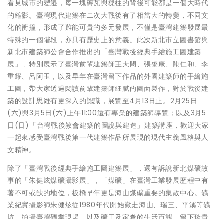
看見城市的變遷，每一塊磚瓦與樑柱的背後可能都是一個大時代
的縮影。臺灣現代建築在二次大戰後有了相當大的轉變，不同文
化的衝撞，形成了難能可貴的多元發展，不僅是臺灣建築發展最
特殊的一個階段，亦具有歷史上的意義。此次新北市立圖書館與
新北市建築師公會合作推出的「臺灣戰後經典手繪施工圖建築
展」，特別展示了臺灣前輩建築師王大閎、張肇康、陳仁和、李
重耀、呂阿玉，以及早年在臺灣留下作品的外國建築師的手繪施
工圖，帶大家透過閱讀前輩建築師細膩的圖面製作，對於戰後建
築的設計思維有更深入的認識，展覽至4月13日止。2月25日
(六)與3月5日(六)上午11:00還有專業的建築師導覽；以及3月5
日(日)「台灣戰後教會建築的圖說與建造」建築講座，歡迎大家
一起來感受臺灣戰後第一代建築作品所展現的現代主義風格與人
文精神。
除了「臺灣戰後經典手繪施工圖建築展」，還有訴說新北煤礦故
事的「朱健炫煤礦攝影展」，「煤礦」在臺灣工業發展歷程中有
著不可或缺的地位，板橋早年更是海山煤礦重要的集散中心。礦
業紀實攝影師朱健炫從1980年代開始勤走海山、瑞三、平溪等礦
坑，拍攝臺灣礦業現場，以及礦工及家眷的生活百態，留下珍貴