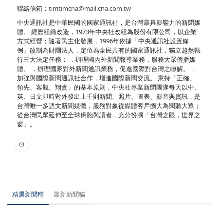
聯絡信箱：
timtimcna@mail.cna.com.tw
中央通訊社是中華民國的國家通訊社，是台灣最具影響力的新聞媒
體。 經歷組織改造，1973年中央社改組為股份有限公司，以企業
方式經營；隨著民主化發展，1996年依據「中央通訊社設置條
例」改制為財團法人，定位為全民共有的國家通訊社，獨立超然執
行三大法定任務： ．辦理國內外新聞報導業務，服務大眾傳播媒
體。 ．辦理國家對外新聞通訊業務，促進國際對台灣之瞭解。 ．
加強與國際新聞通訊社合作，增進國際新聞交流。 秉持「正確、
領先、客觀、翔實」的基本原則，中央社專業新聞團隊每天以中、
英、日文即時對外發出上千則新聞、照片、圖表、影音與資訊，是
台灣唯一多語文新聞媒體，服務對象從媒體客戶擴大為閱聽大眾；
從台灣民眾延伸至全球僑胞與讀者，充分扮演「台灣之眼，世界之
窗」。
精選新聞稿
最新新聞稿