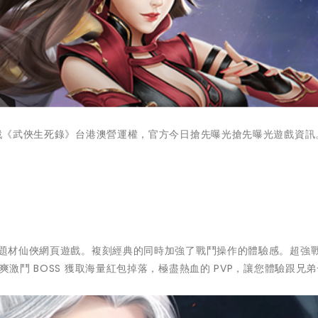
頁遊戲《武俠生死錄》台港澳營運權，官方今日搶先曝光搶先曝光遊戲資訊
修仙題材仙俠網頁遊戲。複刻經典的同時加強了戰鬥操作的體驗感。超強
爽激鬥 BOSS 獲取海量紅包掉落，極盡熱血的 PVP，讓您體驗跟兄