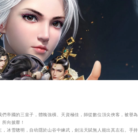
我們帝國的三皇子，體魄強橫、天資極佳，師從數位頂尖俠客，被譽
，所向披靡！
主，冰雪聰明，自幼隱於山谷中練武，劍法天賦無人能出其左右。手