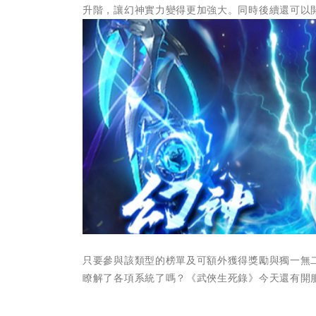
升階，讓幻神實力變得更加強大。同時後續還可以開
只要參與該類型的榜單及可額外獲得獎勵與獨一無
瞭解了各項系統了嗎？《武俠生死錄》今天還有開