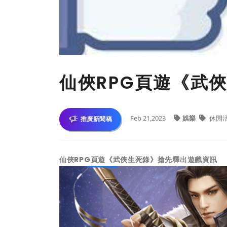
仙俠RPG頁遊《武
Feb 21,2023
娛樂
休閒
推廣新聞稿
仙俠RPG頁遊《武俠生死錄》搶先釋出遊戲資訊