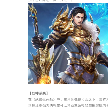
【幻神系統】
在《武俠生死錄》中，主角於機緣巧合之下，集齊
華麗且更強力的戰技可以幫助主角輕鬆擊敗遊戲內各