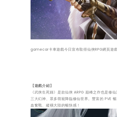
gamecar卡車遊戲今日宣布取得仙俠RPG網
【遊戲介紹】
《武俠生死錄》是款仙俠 ARPG 巔峰之作也是
三大幻神、眾多萌寵降臨修仙世界。豐富的 PVE 暢
血奮戰、縱橫大陸的暢快感！