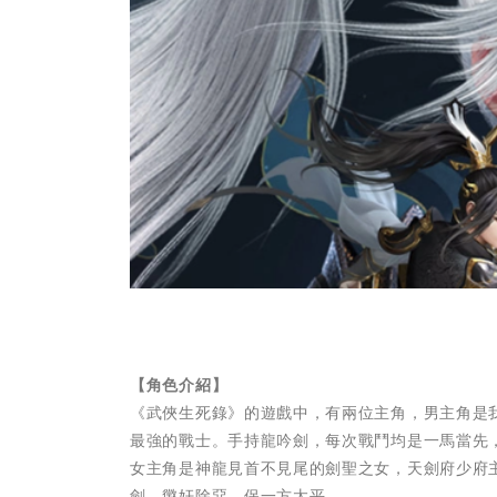
【角色介紹】
《武俠生死錄》的遊戲中，有兩位主角，男主角是
最強的戰士。手持龍吟劍，每次戰鬥均是一馬當先
女主角是神龍見首不見尾的劍聖之女，天劍府少府
劍，懲奸除惡，保一方太平。