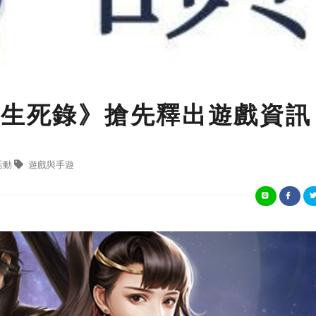
俠生死錄》搶先釋出遊戲資訊
活動
遊戲與手遊