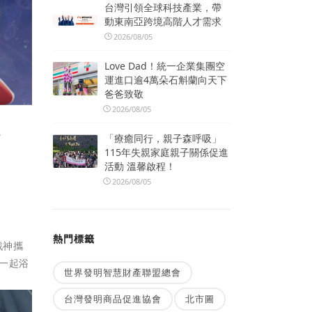
台灣引領全球科技產業，帶
動東南亞跨境高階人才需求
2026/08/05
Love Dad！統一企業集團空
運進口逾4萬朵石斛蘭向天下
爸爸致敬
2026/08/05
。
「療癒同行，親子森呼吸」
115年失親家庭親子關係促進
活動 溫馨啟程！
2026/08/05
熱門標籤
戰神攜
弟一起浴
世界發明智慧財產聯盟總會
台灣發明商品促進協會
北市圖