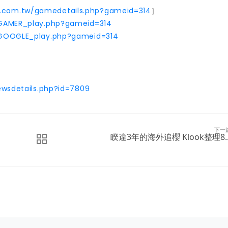
.com.tw/gamedetails.php?gameid=314
］
GAMER_play.php?gameid=314
GOOGLE_play.php?gameid=314
wsdetails.php?id=7809
下一
睽違3年的海外追櫻 Klook整理8..