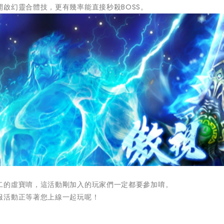
啟幻靈合體技，更有幾率能直接秒殺BOSS。
二的虛寶唷，這活動剛加入的玩家們一定都要參加唷。
服活動正等著您上線一起玩呢！