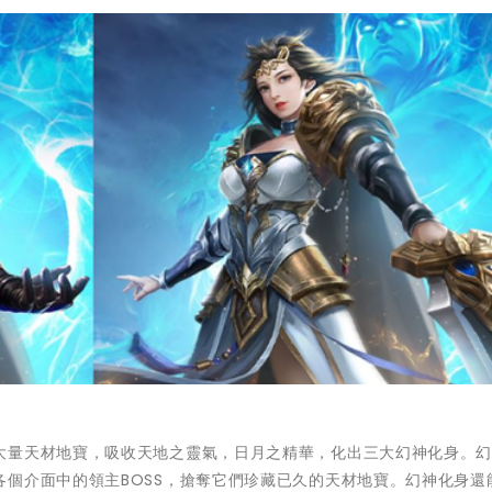
大量天材地寶，吸收天地之靈氣，日月之精華，化出三大幻神化身。
個介面中的領主BOSS，搶奪它們珍藏已久的天材地寶。幻神化身還