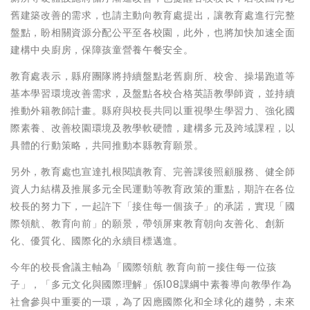
舊建築改善的需求，也請主動向教育處提出，讓教育處進行完整
盤點，盼相關資源分配公平至各校園，此外，也將加快加速全面
建構中央廚房，保障孩童營養午餐安全。
教育處表示，縣府團隊將持續盤點老舊廁所、校舍、操場跑道等
基本學習環境改善需求，及盤點各校合格英語教學師資，並持續
推動外籍教師計畫。縣府與校長共同以重視學生學習力、強化國
際素養、改善校園環境及教學軟硬體，建構多元及跨域課程，以
具體的行動策略，共同推動本縣教育願景。
另外，教育處也宣達扎根閱讀教育、完善課後照顧服務、健全師
資人力結構及推展多元全民運動等教育政策的重點，期許在各位
校長的努力下，一起許下「接住每一個孩子」的承諾，實現「國
際領航、教育向前」的願景，帶領屏東教育朝向友善化、創新
化、優質化、國際化的永續目標邁進。
今年的校長會議主軸為「國際領航 教育向前—接住每一位孩
子」，「多元文化與國際理解」係108課綱中素養導向教學作為
社會參與中重要的一環，為了因應國際化和全球化的趨勢，未來