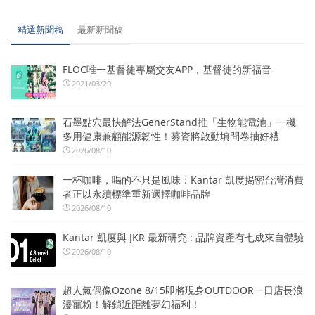
精選新聞稿
最新新聞稿
FLOC唯一基督徒專屬交友APP，基督徒的新福音
2021/03/29
石墨點穴最快解法GenerStand推「生物能電池」一機
多用健康兼顧能源韌性！募資將啟動填問卷抽好禮
2026/08/10
一杯咖啡，喝的不只是風味：Kantar 凱度揭密台灣消費
者正以永續標準重新選擇咖啡品牌
2026/08/10
Kantar 凱度與 JKR 最新研究 : 品牌資產有七成來自體驗
2026/08/10
超人氣偶像Ozone 8/15即將現身OUTDOOR一日店長浪
漫寵粉！解鎖近距離夢幻福利！