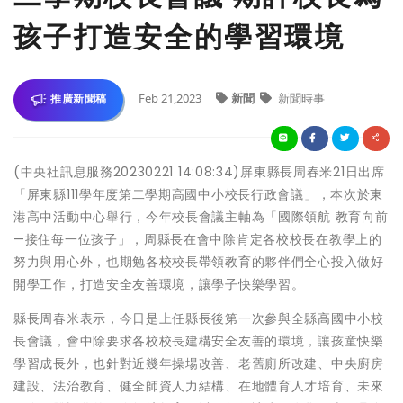
孩子打造安全的學習環境
Feb 21,2023
新聞
新聞時事
推廣新聞稿
(中央社訊息服務20230221 14:08:34)屏東縣長周春米21日出席
「屏東縣111學年度第二學期高國中小校長行政會議」，本次於東
港高中活動中心舉行，今年校長會議主軸為「國際領航 教育向前
—接住每一位孩子」，周縣長在會中除肯定各校校長在教學上的
努力與用心外，也期勉各校校長帶領教育的夥伴們全心投入做好
開學工作，打造安全友善環境，讓學子快樂學習。
縣長周春米表示，今日是上任縣長後第一次參與全縣高國中小校
長會議，會中除要求各校校長建構安全友善的環境，讓孩童快樂
學習成長外，也針對近幾年操場改善、老舊廁所改建、中央廚房
建設、法治教育、健全師資人力結構、在地體育人才培育、未來