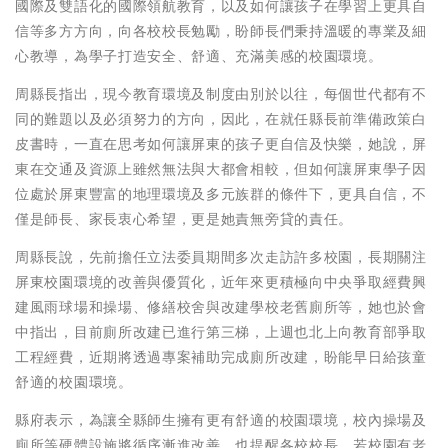
國際及雙語化的國際領航教育，以及如何讓孩子在學習上更具自
信等多方方向，向各校校長勉勵，盼師長們秉持溫暖的專業及細
心教導，為學子打造安全、舒適、充滿美感的校園環境。
周縣長指出，現今教育環境及制度由別於以往，每個世代都有不
同的難題以及必須努力的方向，因此，在就任縣長前準備政策白
皮書時，一直在思考如何讓屏東的孩子更自信及快樂，她說，屏
東在交通及資源上雖然無法與大都會相較，但如何讓屏東學子因
位處於屏東豐富的地理環境及多元族群的條件下，更具自信，不
僅是師長、家長衷心希望，更是她責無旁貸的責任。
周縣長說，先前擔任立法委員期間多次走訪許多校園，長期關注
屏東校園環境的改善與優質化，近年來更積極向中央爭取經費興
建風雨球場和操場、修繕校舍與改建學校老舊廁所等，她也於會
中指出，目前廁所改建已進行第三梯，上週也北上向教育部爭取
工程經費，近期將透過專案補助完成廁所改建，盼能早日給孩童
舒適的校園環境。
縣府表示，為讓全縣師生擁有更有舒適的校園環境，校內操場及
廁所等硬體設施將循序漸進改善，也提醒各校校長，若校園有老