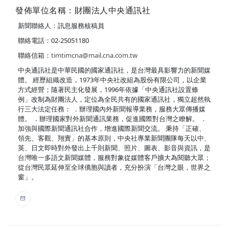
發佈單位名稱：財團法人中央通訊社
新聞聯絡人：訊息服務核稿員
聯絡電話：02-25051180
聯絡信箱：
timtimcna@mail.cna.com.tw
中央通訊社是中華民國的國家通訊社，是台灣最具影響力的新聞媒
體。 經歷組織改造，1973年中央社改組為股份有限公司，以企業
方式經營；隨著民主化發展，1996年依據「中央通訊社設置條
例」改制為財團法人，定位為全民共有的國家通訊社，獨立超然執
行三大法定任務： ．辦理國內外新聞報導業務，服務大眾傳播媒
體。 ．辦理國家對外新聞通訊業務，促進國際對台灣之瞭解。 ．
加強與國際新聞通訊社合作，增進國際新聞交流。 秉持「正確、
領先、客觀、翔實」的基本原則，中央社專業新聞團隊每天以中、
英、日文即時對外發出上千則新聞、照片、圖表、影音與資訊，是
台灣唯一多語文新聞媒體，服務對象從媒體客戶擴大為閱聽大眾；
從台灣民眾延伸至全球僑胞與讀者，充分扮演「台灣之眼，世界之
窗」。