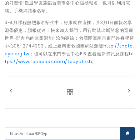
的好習慣!歡迎學友蒞臨台南市各中心臨櫃報名、也可以利用電
腦、手機網路報名唷。
3~4月課程熱烈報名招生中，好康就在這裡，凡3月1日前報名享
勵學優惠，預報從速！快來加入我們，用行動踏出屬於您的寬廣
世界~開創您的無限潛能! 洽詢專線：救國團臺南市東門終身學習
中心06-2744393，或上臺南市救國團網站瀏覽
http://tnctc.
cyc.org.tw
；也可以在東門學習中心F.B 查看最新資訊及課程
ht
tps://www.facebook.com/tocyctnsh
。