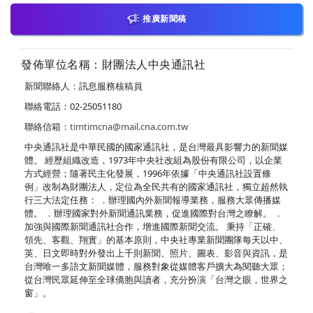
推廣新聞稿
發佈單位名稱：財團法人中央通訊社
新聞聯絡人：訊息服務核稿員
聯絡電話：02-25051180
聯絡信箱：
timtimcna@mail.cna.com.tw
中央通訊社是中華民國的國家通訊社，是台灣最具影響力的新聞媒
體。 經歷組織改造，1973年中央社改組為股份有限公司，以企業
方式經營；隨著民主化發展，1996年依據「中央通訊社設置條
例」改制為財團法人，定位為全民共有的國家通訊社，獨立超然執
行三大法定任務： ．辦理國內外新聞報導業務，服務大眾傳播媒
體。 ．辦理國家對外新聞通訊業務，促進國際對台灣之瞭解。 ．
加強與國際新聞通訊社合作，增進國際新聞交流。 秉持「正確、
領先、客觀、翔實」的基本原則，中央社專業新聞團隊每天以中、
英、日文即時對外發出上千則新聞、照片、圖表、影音與資訊，是
台灣唯一多語文新聞媒體，服務對象從媒體客戶擴大為閱聽大眾；
從台灣民眾延伸至全球僑胞與讀者，充分扮演「台灣之眼，世界之
窗」。