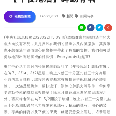
Feb 21,2023
新聞
新聞時事
推廣新聞稿
(中央社訊息服務20230221 15:09:16)啟動健康的關鍵!過年的大
魚大肉沒有不見，只是反映在我們的體重以及內臟脂肪；其實誰
也不想在過年連假開心的聚餐中帶來了身體的負擔。我們都可以
勇敢地踏出運動養成的好習慣，Everybody動起來!
東門中心活力四射的張家峰老師設計了【年後甩油】舞動有氧，
在3/7、3/14、3/21星期二晚上八點三十分至九點三十分為期一
小時的單日課程，課程將教授基本有氧舞蹈搭配肌耐與心肺訓
練，一次滿足想跳舞、暢快流汗、訓練心肺肌力等條件，帶你享
受運動帶來的成就感與快樂！除三月份連續三週的單日課程之
外，張家峰老師在4/11-5/2開設了每週二晚上八點三十分至九點
三十分為期四週的活力舞動有氧課程，精緻的課程、用心的帶
動、專業的師資以及平價的學費；就是要您愛上運動、培養運動