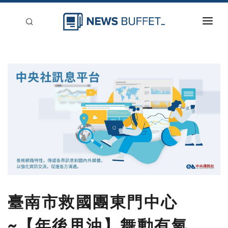
回到首頁
新聞稿分類
登入
刊登
臺南市救國團東門中心
~【年後甩油】舞動有氧