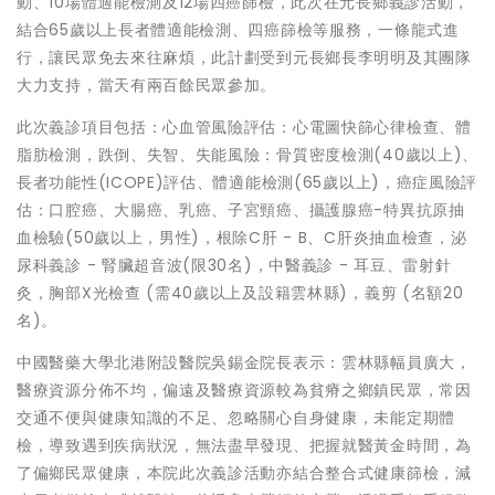
動、10場體適能檢測及12場四癌篩檢，此次在元長鄉義診活動，
結合65歲以上長者體適能檢測、四癌篩檢等服務，一條龍式進
行，讓民眾免去來往麻煩，此計劃受到元長鄉長李明明及其團隊
大力支持，當天有兩百餘民眾參加。
此次義診項目包括：心血管風險評估：心電圖快篩心律檢查、體
脂肪檢測，跌倒、失智、失能風險：骨質密度檢測(40歲以上)、
長者功能性(ICOPE)評估、體適能檢測(65歲以上)，癌症風險評
估：口腔癌、大腸癌、乳癌、子宮頸癌、攝護腺癌-特異抗原抽
血檢驗(50歲以上，男性)，根除C肝 - B、C肝炎抽血檢查，泌
尿科義診 - 腎臟超音波(限30名)，中醫義診 - 耳豆、雷射針
灸，胸部X光檢查 (需40歲以上及設籍雲林縣)，義剪 (名額20
名)。
中國醫藥大學北港附設醫院吳錫金院長表示：雲林縣幅員廣大，
醫療資源分佈不均，偏遠及醫療資源較為貧瘠之鄉鎮民眾，常因
交通不便與健康知識的不足、忽略關心自身健康，未能定期體
檢，導致遇到疾病狀況，無法盡早發現、把握就醫黃金時間，為
了偏鄉民眾健康，本院此次義診活動亦結合整合式健康篩檢，減