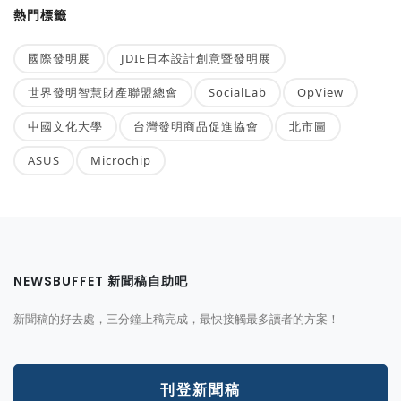
熱門標籤
國際發明展
JDIE日本設計創意暨發明展
世界發明智慧財產聯盟總會
SocialLab
OpView
中國文化大學
台灣發明商品促進協會
北市圖
ASUS
Microchip
NEWSBUFFET 新聞稿自助吧
新聞稿的好去處，三分鐘上稿完成，最快接觸最多讀者的方案！
刊登新聞稿