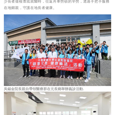
少長者做檢查或就醫時，往返舟車勞頓的辛勞，透過手把手服務
在地鄉親，守護在地長者健康。
吳錫金院長親自帶領醫療群在元長鄉舉辦義診活動.