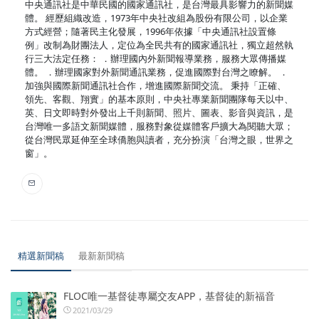
中央通訊社是中華民國的國家通訊社，是台灣最具影響力的新聞媒
體。 經歷組織改造，1973年中央社改組為股份有限公司，以企業
方式經營；隨著民主化發展，1996年依據「中央通訊社設置條
例」改制為財團法人，定位為全民共有的國家通訊社，獨立超然執
行三大法定任務： ．辦理國內外新聞報導業務，服務大眾傳播媒
體。 ．辦理國家對外新聞通訊業務，促進國際對台灣之瞭解。 ．
加強與國際新聞通訊社合作，增進國際新聞交流。 秉持「正確、
領先、客觀、翔實」的基本原則，中央社專業新聞團隊每天以中、
英、日文即時對外發出上千則新聞、照片、圖表、影音與資訊，是
台灣唯一多語文新聞媒體，服務對象從媒體客戶擴大為閱聽大眾；
從台灣民眾延伸至全球僑胞與讀者，充分扮演「台灣之眼，世界之
窗」。
精選新聞稿
最新新聞稿
FLOC唯一基督徒專屬交友APP，基督徒的新福音
2021/03/29