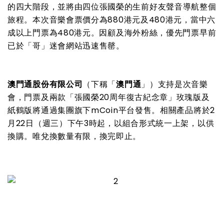
的四大階段，並將由四位張國榮的生前好友聲音導航整個
旅程。本次音樂會票價分為
880
港元及
480
港元，當中六
成以上門票為
480
港元
。因顧及海外粉絲，
優先門票早前
已於
「哥」迷會網站迅速售罄。
澳門通股份有限公司
（下稱「
澳門通
」）支持是次音樂
會，
門票及兩款「張國榮
20
周年復古紀念章」玫瑰版及
紙鶴版將通過集團旗下
mCoin
平台發售
。相關產品將於
2
月22日（週三）下午3時起
，以組合形式
統一上架，以供
換購。唯兌換數量有限，換完即止。