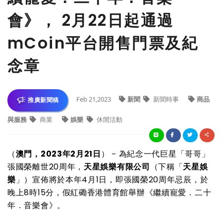
會》， 2月22日起通過
mCoin平台開售門票及紀
念章
Feb 21,2023
新聞
新聞時事
商品
推廣新聞稿
與服務
商業
娛樂
休閒活動
（
澳門，
2023年2月21日
）
為紀念一代巨星「哥哥」
–
張國榮離世
20周年，
天星娛樂有限公司
（下稱「
天星娛
樂
」）宣佈將於本年4月1日，即張國榮20周年忌辰，於
晚上8時15分，假紅磡香港體育館舉辦《繼續寵愛．二十
年．音樂會》。