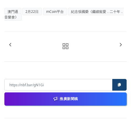
澳門通
2月22日
mCoin平台
紀念張國榮《繼續寵愛．二十年．
音樂會》
推廣新聞稿