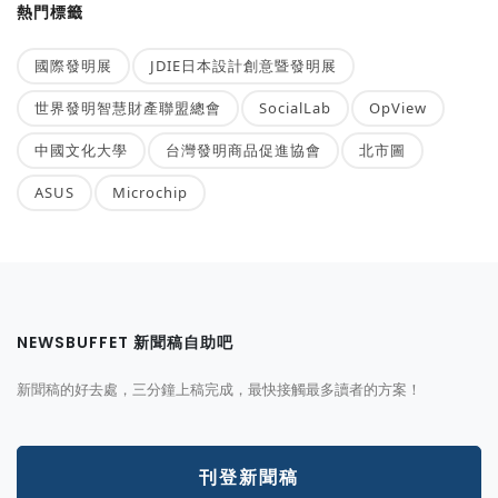
熱門標籤
國際發明展
JDIE日本設計創意暨發明展
世界發明智慧財產聯盟總會
SocialLab
OpView
中國文化大學
台灣發明商品促進協會
北市圖
ASUS
Microchip
NEWSBUFFET 新聞稿自助吧
新聞稿的好去處，三分鐘上稿完成，最快接觸最多讀者的方案！
刊登新聞稿