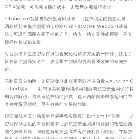
CT X光機，可為機場節約成本。史密斯探測還將提供：
• iLane.evo智慧自動托盤返回系統，可提供穩定的托盤流量，
消除瓶頸並提供順暢的安檢站行程 • iCMORE Weapons演算
法，可識別隱藏在袋子中的刀具、槍支、槍支零件或彈藥，為安
檢操作員提供支援
每台設備都是史密斯探測綜合安檢站解決方案的一部分，採用了
旨在幫助提高安全性、改善乘客體驗和提高營運效率的領先技
術。
談到這份合約時，史密斯探測北亞和南亞市場負責人Aurelien G
uilbert表示：「我們很高興能夠繼續與紐西蘭航空安全局保持長
期合作關係。透過這項技術的推廣，從紐西蘭國際機場起飛的乘
客將獲得更順暢、更有效率的安檢站體驗。」
紐西蘭航空安全局策略發展事務集團經理Ben Smith表示：「史
密斯探測提供的新技術將有助於航空安全局繼續發展和改進紐西
蘭的安檢系統，同時也有助於提高乘客的便利性和體驗。在基督