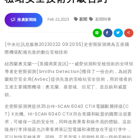
Feb 22,2023
新聞
新聞時事
推廣新聞稿
(中央社訊息服務20230222 09:20:55)史密斯探測將為五座國
際機場配備先進的數位安檢技術
紐西蘭奧克蘭--(美國商業資訊)--威脅偵測和安檢技術的全球領
導者史密斯探測(Smiths Detection)獲得了一份合約，為紐西
蘭航空安全局(AvSec)提供先進的安檢站安全技術，用於後者的
五座主要國際機場：奧克蘭、基督城、但尼丁、皇后鎮和威靈
頓。
史密斯探測將提供35台HI-SCAN 6040 CTiX電腦斷層掃描(C
T) X光機。HI-SCAN 6040 CTiX符合美國和歐盟的國際法規要
求，可確保一流的安全性，同時改善乘客和操作員的體驗。這款
隨身行李掃描器允許乘客將筆記型電腦和液體放在手提行李中，
可以加快安檢速度。同時，它是市場上節能性首屈一指的安檢站