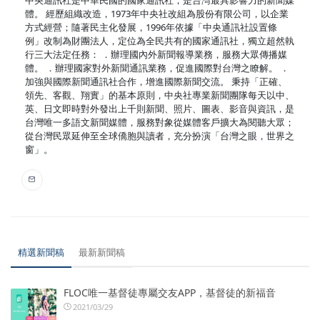
體。 經歷組織改造，1973年中央社改組為股份有限公司，以企業
方式經營；隨著民主化發展，1996年依據「中央通訊社設置條
例」改制為財團法人，定位為全民共有的國家通訊社，獨立超然執
行三大法定任務： ．辦理國內外新聞報導業務，服務大眾傳播媒
體。 ．辦理國家對外新聞通訊業務，促進國際對台灣之瞭解。 ．
加強與國際新聞通訊社合作，增進國際新聞交流。 秉持「正確、
領先、客觀、翔實」的基本原則，中央社專業新聞團隊每天以中、
英、日文即時對外發出上千則新聞、照片、圖表、影音與資訊，是
台灣唯一多語文新聞媒體，服務對象從媒體客戶擴大為閱聽大眾；
從台灣民眾延伸至全球僑胞與讀者，充分扮演「台灣之眼，世界之
窗」。
精選新聞稿
最新新聞稿
FLOC唯一基督徒專屬交友APP，基督徒的新福音
2021/03/29