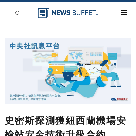
回到首頁
新聞稿分類
登入
刊登
史密斯探測獲紐西蘭機場安
檢站安全技術升級合約