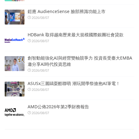
鎧應 AudienceSense 臉部辨識功能上市
2026/08/07
HDBank 取得越南歷來最大規模國際銀團社會貸款
2026/08/07
創智動能強化AI與經營雙軸競爭力 投資長受臺大EMBA
邀分享AI時代投資思維
2026/08/07
ASUSx三麗鷗耍酷聯萌 潮玩開學祭搶抱AI筆電！
2026/08/07
AMD公佈2026年第2季財務報告
2026/08/07