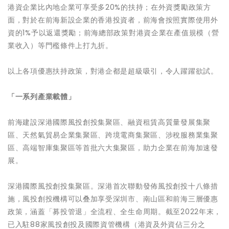
港資企業比內地企業可享受多20%的扶持；在外資獎勵政策方
面，對於在前海新設企業的香港投資者，前海會按照實際使用外
資的1%予以返還獎勵；前海總部政策對港資企業在產值規模（營
業收入）等門檻條件上打九折。
以上各項優惠扶持政策，對港企都是超級吸引，令人躍躍欲試。
「一系列產業載體」
前海建設深港國際風投創投集聚區、融資租賃高質量發展集聚
區、天然氣貿易企業集聚區、跨境電商集聚區、涉稅服務業集聚
區、高端智庫集聚區等首批六大集聚區，助力企業在前海加速發
展。
深港國際風投創投集聚區。深港首次聯動發佈風投創投十八條措
施，風投創投機構可以叠加享受深圳市、南山區和前海三層優惠
政策，涵蓋「募投管退」全流程、全生命周期。截至2022年末，
已入駐88家風投創投及國際資管機構（港資及外資佔三分之