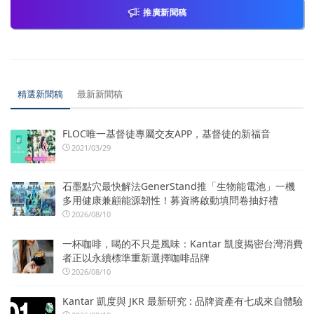
推廣新聞稿
精選新聞稿
最新新聞稿
FLOC唯一基督徒專屬交友APP，基督徒的新福音
2021/03/29
石墨點穴最快解法GenerStand推「生物能電池」一機
多用健康兼顧能源韌性！募資將啟動填問卷抽好禮
2026/08/10
一杯咖啡，喝的不只是風味：Kantar 凱度揭密台灣消費
者正以永續標準重新選擇咖啡品牌
2026/08/10
Kantar 凱度與 JKR 最新研究 : 品牌資產有七成來自體驗