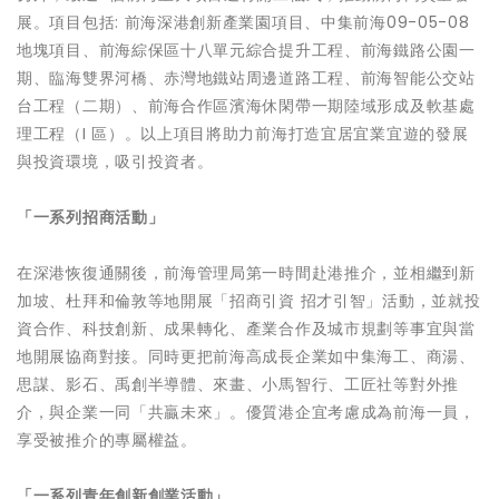
展。項目包括: 前海深港創新產業園項目、中集前海09-05-08
地塊項目、前海綜保區十八單元綜合提升工程、前海鐵路公園一
期、臨海雙界河橋、赤灣地鐵站周邊道路工程、前海智能公交站
台工程（二期）、前海合作區濱海休閑帶一期陸域形成及軟基處
理工程（I 區）。以上項目將助力前海打造宜居宜業宜遊的發展
與投資環境，吸引投資者。
「一系列招商活動」
在深港恢復通關後，前海管理局第一時間赴港推介，並相繼到新
加坡、杜拜和倫敦等地開展「招商引資 招才引智」活動，並就投
資合作、科技創新、成果轉化、產業合作及城市規劃等事宜與當
地開展協商對接。同時更把前海高成長企業如中集海工、商湯、
思謀、影石、禹創半導體、來畫、小馬智行、工匠社等對外推
介，與企業一同「共贏未來」。優質港企宜考慮成為前海一員，
享受被推介的專屬權益。
「一系列青年創新創業活動」