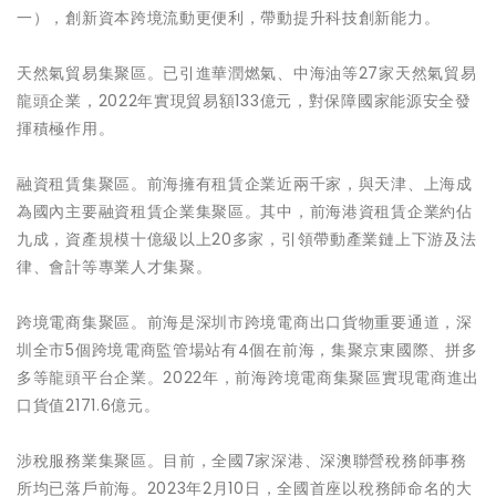
一），創新資本跨境流動更便利，帶動提升科技創新能力。
天然氣貿易集聚區。已引進華潤燃氣、中海油等27家天然氣貿易
龍頭企業，2022年實現貿易額133億元，對保障國家能源安全發
揮積極作用。
融資租賃集聚區。前海擁有租賃企業近兩千家，與天津、上海成
為國內主要融資租賃企業集聚區。其中，前海港資租賃企業約佔
九成，資產規模十億級以上20多家，引領帶動產業鏈上下游及法
律、會計等專業人才集聚。
跨境電商集聚區。前海是深圳市跨境電商出口貨物重要通道，深
圳全市5個跨境電商監管場站有4個在前海，集聚京東國際、拼多
多等龍頭平台企業。2022年，前海跨境電商集聚區實現電商進出
口貨值2171.6億元。
涉稅服務業集聚區。目前，全國7家深港、深澳聯營稅務師事務
所均已落戶前海。2023年2月10日，全國首座以稅務師命名的大