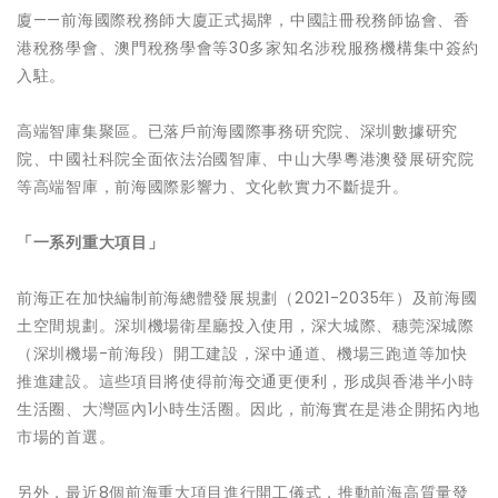
廈——前海國際稅務師大廈正式揭牌，中國註冊稅務師協會、香
港稅務學會、澳門稅務學會等30多家知名涉稅服務機構集中簽約
入駐。
高端智庫集聚區。已落戶前海國際事務研究院、深圳數據研究
院、中國社科院全面依法治國智庫、中山大學粵港澳發展研究院
等高端智庫，前海國際影響力、文化軟實力不斷提升。
「一系列重大項目」
前海正在加快編制前海總體發展規劃（2021-2035年）及前海國
土空間規劃。深圳機場衛星廳投入使用，深大城際、穗莞深城際
（深圳機場-前海段）開工建設，深中通道、機場三跑道等加快
推進建設。這些項目將使得前海交通更便利，形成與香港半小時
生活圈、大灣區內1小時生活圈。因此，前海實在是港企開拓內地
市場的首選。
另外，最近8個前海重大項目進行開工儀式，推動前海高質量發