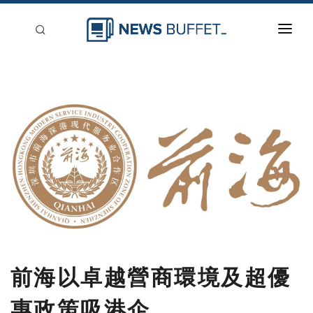
回到首頁
新聞稿分類
登入
刊登
前海以卓越營商環境及超優
惠政策吸港企