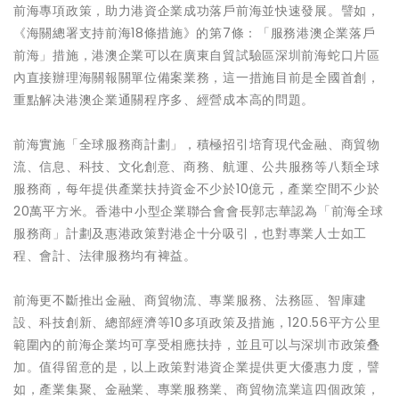
前海專項政策，助力港資企業成功落戶前海並快速發展。譬如，
《海關總署支持前海18條措施》的第7條：「服務港澳企業落戶
前海」措施，港澳企業可以在廣東自貿試驗區深圳前海蛇口片區
內直接辦理海關報關單位備案業務，這一措施目前是全國首創，
重點解决港澳企業通關程序多、經營成本高的問題。
前海實施「全球服務商計劃」，積極招引培育現代金融、商貿物
流、信息、科技、文化創意、商務、航運、公共服務等八類全球
服務商，每年提供產業扶持資金不少於10億元，產業空間不少於
20萬平方米。香港中小型企業聯合會會長郭志華認為「前海全球
服務商」計劃及惠港政策對港企十分吸引，也對專業人士如工
程、會計、法律服務均有裨益。
前海更不斷推出金融、商貿物流、專業服務、法務區、智庫建
設、科技創新、總部經濟等10多項政策及措施，120.56平方公里
範圍內的前海企業均可享受相應扶持，並且可以与深圳市政策叠
加。值得留意的是，以上政策對港資企業提供更大優惠力度，譬
如，產業集聚、金融業、專業服務業、商貿物流業這四個政策，