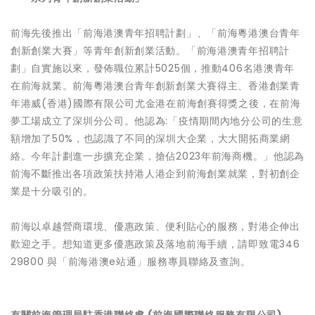
前海先後推出「前海港澳青年招聘計劃」、「前海粵港澳台青年
創新創業大賽」等青年創新創業活動。「前海港澳青年招聘計
劃」自實施以來，發佈職位累計5025個，推動406名港澳青年
在前海就業。前海粵港澳台青年創新創業大賽得主、香港創業青
年港威(香港)國際有限公司尤金港在前海創賽得獎之後，在前海
夢工場成立了深圳分公司。他認為:「疫情期間內地分公司的生意
額增加了50%，也認識了不同的深圳大企業，大大開拓商業網
絡。今年計劃進一步擴充企業，搶佔2023年前海商機。」他認為
前海不斷推出各項政策扶持港人港企到前海創業就業，對初創企
業是十分吸引的。
前海以卓越營商環境、優惠政策、便利貼心的服務，對港企伸出
歡迎之手。想知道更多優惠政策及落地前海手續，請即致電346
29800 與「前海港澳e站通」服務專員聯絡及查詢。