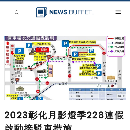
回到首頁
新聞稿分類
登入
刊登
2023彰化月影燈季228連假
啟動接駁車措施