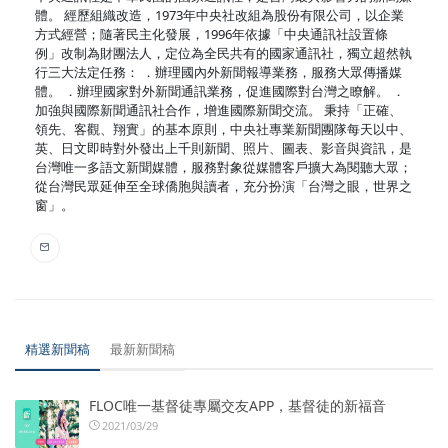
體。 經歷組織改造，1973年中央社改組為股份有限公司，以企業
方式經營；隨著民主化發展，1996年依據「中央通訊社設置條
例」改制為財團法人，定位為全民共有的國家通訊社，獨立超然執
行三大法定任務： ．辦理國內外新聞報導業務，服務大眾傳播媒
體。 ．辦理國家對外新聞通訊業務，促進國際對台灣之瞭解。 ．
加強與國際新聞通訊社合作，增進國際新聞交流。 秉持「正確、
領先、客觀、翔實」的基本原則，中央社專業新聞團隊每天以中、
英、日文即時對外發出上千則新聞、照片、圖表、影音與資訊，是
台灣唯一多語文新聞媒體，服務對象從媒體客戶擴大為閱聽大眾；
從台灣民眾延伸至全球僑胞與讀者，充分扮演「台灣之眼，世界之
窗」。
精選新聞稿
最新新聞稿
FLOC唯一基督徒專屬交友APP，基督徒的新福音
2021/03/29