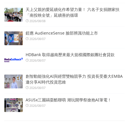
天上父親的愛延續化作希望力量！ 六名子女捐贈家扶
「南投映全號」延續善的循環
2026/08/08
鎧應 AudienceSense 臉部辨識功能上市
2026/08/07
HDBank 取得越南歷來最大規模國際銀團社會貸款
2026/08/07
創智動能強化AI與經營雙軸競爭力 投資長受臺大EMBA
邀分享AI時代投資思維
2026/08/07
ASUSx三麗鷗耍酷聯萌 潮玩開學祭搶抱AI筆電！
2026/08/07