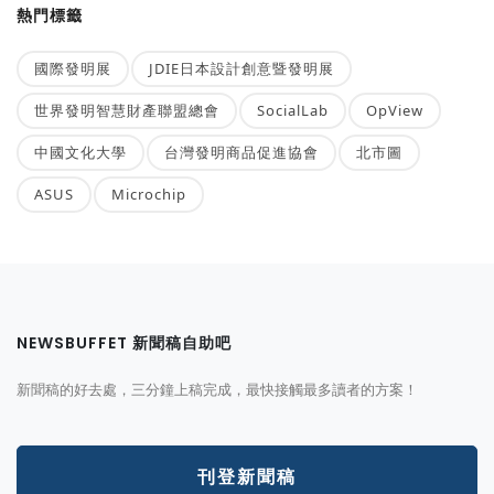
熱門標籤
國際發明展
JDIE日本設計創意暨發明展
世界發明智慧財產聯盟總會
SocialLab
OpView
中國文化大學
台灣發明商品促進協會
北市圖
ASUS
Microchip
NEWSBUFFET 新聞稿自助吧
新聞稿的好去處，三分鐘上稿完成，最快接觸最多讀者的方案！
刊登新聞稿