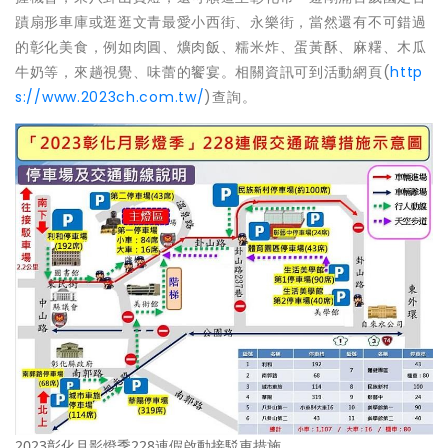
蹟扇形車庫或逛逛文青最愛小西街、永樂街，當然還有不可錯過
的彰化美食，例如肉圓、爌肉飯、糯米炸、蛋黃酥、麻糬、木瓜
牛奶等，來趟視覺、味蕾的饗宴。相關資訊可到活動網頁(
http
s://www.2023ch.com.tw/
)查詢。
2023彰化月影燈季228連假啟動接駁車措施