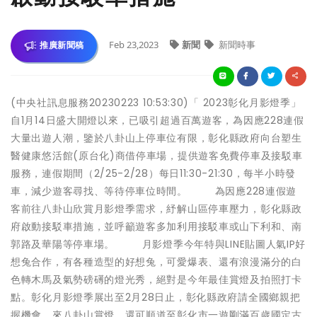
Feb 23,2023
新聞
新聞時事
推廣新聞稿
(中央社訊息服務20230223 10:53:30)「 2023彰化月影燈季」
自1月14日盛大開燈以來，已吸引超過百萬遊客，為因應228連假
大量出遊人潮，鑒於八卦山上停車位有限，彰化縣政府向台塑生
醫健康悠活館(原台化)商借停車場，提供遊客免費停車及接駁車
服務，連假期間（2/25-2/28）每日11:30-21:30，每半小時發
車，減少遊客尋找、等待停車位時間。 為因應228連假遊
客前往八卦山欣賞月影燈季需求，紓解山區停車壓力，彰化縣政
府啟動接駁車措施，並呼籲遊客多加利用接駁車或山下利和、南
郭路及華陽等停車場。 月影燈季今年特與LINE貼圖人氣IP好
想兔合作，有各種造型的好想兔，可愛爆表、還有浪漫滿分的白
色轉木馬及氣勢磅礡的燈光秀，絕對是今年最佳賞燈及拍照打卡
點。彰化月影燈季展出至2月28日止，彰化縣政府請全國鄉親把
握機會，來八卦山賞燈，還可順道至彰化市一遊剛滿百歲國定古