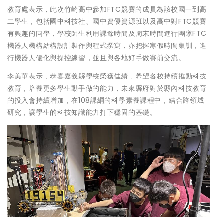
教育處表示，此次竹崎高中參加FTC競賽的成員為該校國一到高
二學生，包括國中科技社、國中資優資源班以及高中對FTC競賽
有興趣的同學，學校師生利用課餘時間及周末時間進行團隊FTC
機器人機構結構設計製作與程式撰寫，亦把握寒假時間集訓，進
行機器人優化與操控練習，並且與各地好手做賽前交流。
李美華表示，恭喜嘉義縣學校榮獲佳績，希望各校持續推動科技
教育，培養更多學生動手做的能力，未來縣府對於縣內科技教育
的投入會持續增加，在108課綱的科學素養課程中，結合跨領域
研究，讓學生的科技知識能力打下穩固的基礎。