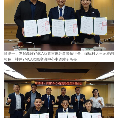
圖說一：左起高雄YMCA蔡政甫總幹事暨執行長、樹德科大王昭雄副
校長、神戶YMCA國際交流中心中道愛子所長