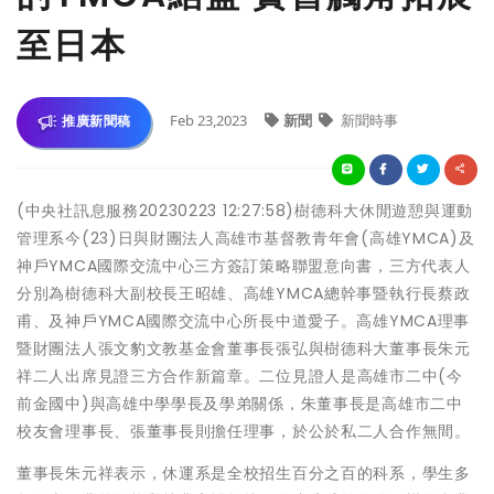
至日本
Feb 23,2023
新聞
新聞時事
推廣新聞稿
(中央社訊息服務20230223 12:27:58)樹德科大休閒遊憩與運動
管理系今(23)日與財團法人高雄巿基督教青年會(高雄YMCA)及
神戶YMCA國際交流中心三方簽訂策略聯盟意向書，三方代表人
分別為樹德科大副校長王昭雄、高雄YMCA總幹事暨執行長蔡政
甫、及神戶YMCA國際交流中心所長中道愛子。高雄YMCA理事
暨財團法人張文豹文教基金會董事長張弘與樹德科大董事長朱元
祥二人出席見證三方合作新篇章。二位見證人是高雄市二中(今
前金國中)與高雄中學學長及學弟關係，朱董事長是高雄市二中
校友會理事長、張董事長則擔任理事，於公於私二人合作無間。
董事長朱元祥表示，休運系是全校招生百分之百的科系，學生多