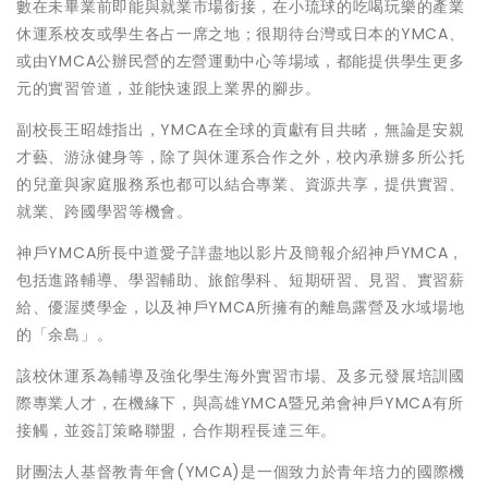
數在未畢業前即能與就業市場銜接，在小琉球的吃喝玩樂的產業
休運系校友或學生各占一席之地；很期待台灣或日本的YMCA、
或由YMCA公辦民營的左營運動中心等場域，都能提供學生更多
元的實習管道，並能快速跟上業界的腳步。
副校長王昭雄指出，YMCA在全球的貢獻有目共睹，無論是安親
才藝、游泳健身等，除了與休運系合作之外，校內承辦多所公托
的兒童與家庭服務系也都可以結合專業、資源共享，提供實習、
就業、跨國學習等機會。
神戶YMCA所長中道愛子詳盡地以影片及簡報介紹神戶YMCA，
包括進路輔導、學習輔助、旅館學科、短期研習、見習、實習薪
給、優渥奬學金，以及神戶YMCA所擁有的離島露營及水域場地
的「余島」。
該校休運系為輔導及強化學生海外實習市場、及多元發展培訓國
際專業人才，在機緣下，與高雄YMCA暨兄弟會神戶YMCA有所
接觸，並簽訂策略聯盟，合作期程長達三年。
財團法人基督教青年會(YMCA)是一個致力於青年培力的國際機