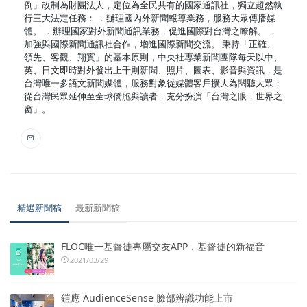
例」改制為財團法人，定位為全民共有的國家通訊社，獨立超然執
行三大法定任務： ．辦理國內外新聞報導業務，服務大眾傳播媒
體。 ．辦理國家對外新聞通訊業務，促進國際對台灣之瞭解。 ．
加強與國際新聞通訊社合作，增進國際新聞交流。 秉持「正確、
領先、客觀、翔實」的基本原則，中央社專業新聞團隊每天以中、
英、日文即時對外發出上千則新聞、照片、圖表、影音與資訊，是
台灣唯一多語文新聞媒體，服務對象從媒體客戶擴大為閱聽大眾；
從台灣民眾延伸至全球僑胞與讀者，充分扮演「台灣之眼，世界之
窗」。
精選新聞稿
最新新聞稿
FLOC唯一基督徒專屬交友APP，基督徒的新福音
2021/03/29
鎧應 AudienceSense 臉部辨識功能上市