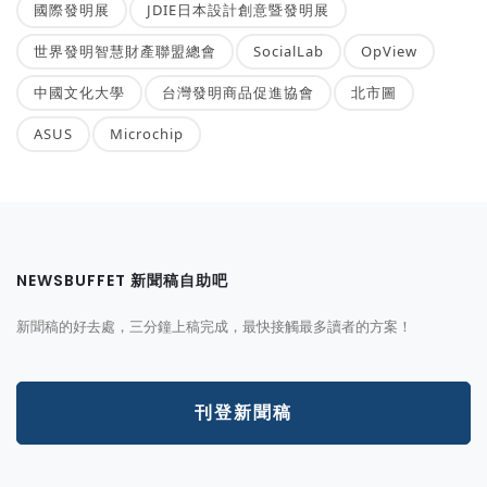
國際發明展
JDIE日本設計創意暨發明展
世界發明智慧財產聯盟總會
SocialLab
OpView
中國文化大學
台灣發明商品促進協會
北市圖
ASUS
Microchip
NEWSBUFFET 新聞稿自助吧
新聞稿的好去處，三分鐘上稿完成，最快接觸最多讀者的方案！
刊登新聞稿