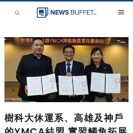
回到首頁
新聞稿分類
登入
刊登
樹科大休運系、高雄及神戶
的YMCA結盟 實習觸角拓展