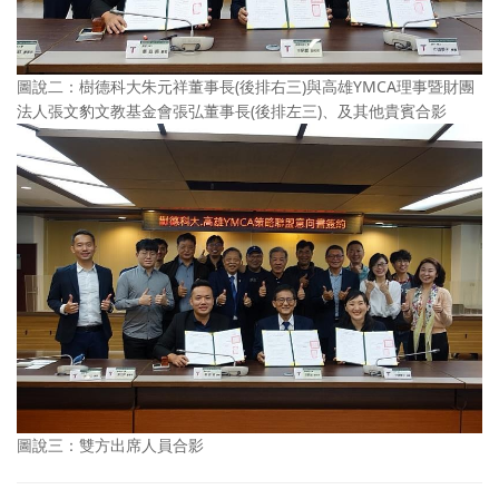
圖說二：樹德科大朱元祥董事長(後排右三)與高雄YMCA理事暨財團
法人張文豹文教基金會張弘董事長(後排左三)、及其他貴賓合影
圖說三：雙方出席人員合影