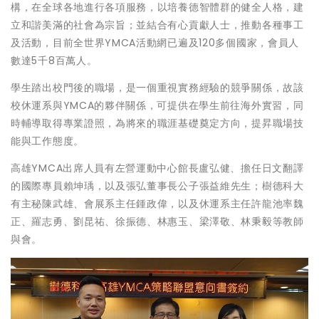
構，在全球各地進行各項服務，以培養德智體群的健全人格，建
立和諧美滿的社會為宗旨；並結合有心貢獻人士，推動各種事工
及活動，目前全世界YMCA活動網已遍及120多個國家，會員人
數達5千8百萬人。
學生踏出校門後的職場，是一個重視實務經驗的競爭關係，故該
校休運系與YMCA的夥伴關係，可提供在學生前往海外實習，同
時輔導取得專業證照，為將來的職涯基礎奠定方向，提昇職場技
能與工作態度。
高雄YMCA出席人員有左營運動中心館長盧弘健、擔任日文翻譯
的國際專員賴坤瑀，以及張弘董事長公子張益維先生；樹德科大
有主秘陳武雄、會展系主任鍾政偉，以及休運系主任許龍池率魏
正、羅志勇、劉昆祐、徐振德、林惠玉、梁澤敬、林秉毅等教師
與會。