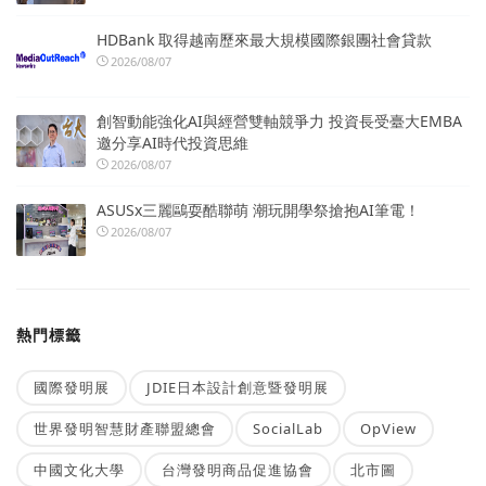
HDBank 取得越南歷來最大規模國際銀團社會貸款
2026/08/07
創智動能強化AI與經營雙軸競爭力 投資長受臺大EMBA
邀分享AI時代投資思維
2026/08/07
ASUSx三麗鷗耍酷聯萌 潮玩開學祭搶抱AI筆電！
2026/08/07
熱門標籤
國際發明展
JDIE日本設計創意暨發明展
世界發明智慧財產聯盟總會
SocialLab
OpView
中國文化大學
台灣發明商品促進協會
北市圖