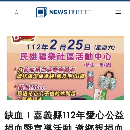
回到首頁
新聞稿分類
登入
刊登
缺血！嘉義縣112年愛心公益
捐血暨宣導活動 邀鄉親捐血