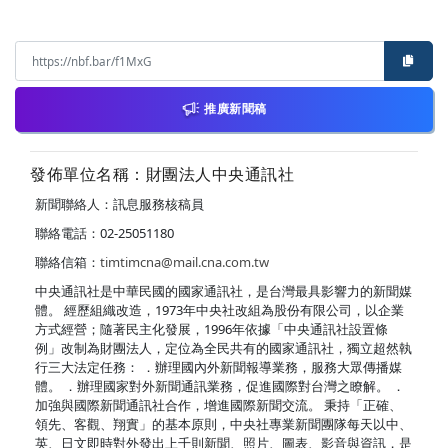
推廣新聞稿
發佈單位名稱：財團法人中央通訊社
新聞聯絡人：訊息服務核稿員
聯絡電話：02-25051180
聯絡信箱：
timtimcna@mail.cna.com.tw
中央通訊社是中華民國的國家通訊社，是台灣最具影響力的新聞媒
體。 經歷組織改造，1973年中央社改組為股份有限公司，以企業
方式經營；隨著民主化發展，1996年依據「中央通訊社設置條
例」改制為財團法人，定位為全民共有的國家通訊社，獨立超然執
行三大法定任務： ．辦理國內外新聞報導業務，服務大眾傳播媒
體。 ．辦理國家對外新聞通訊業務，促進國際對台灣之瞭解。 ．
加強與國際新聞通訊社合作，增進國際新聞交流。 秉持「正確、
領先、客觀、翔實」的基本原則，中央社專業新聞團隊每天以中、
英、日文即時對外發出上千則新聞、照片、圖表、影音與資訊，是