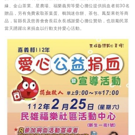
緣、金山茶業、星農場、福樂義剪等愛心攤位提供捐血者前30名
贈品，另有免費索取茶葉蛋、鵪鶉迷你餅、茶包、鳳梨果乾等商
品，翁縣長及慈善會會長莊永長感謝愛心攤位贊助，也鼓勵民眾
當天踴躍出來捐血以行動支持愛心活動。