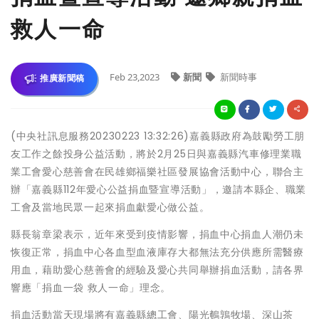
救人一命
Feb 23,2023
新聞
新聞時事
推廣新聞稿
(中央社訊息服務20230223 13:32:26)嘉義縣政府為鼓勵勞工朋
友工作之餘投身公益活動，將於2月25日與嘉義縣汽車修理業職
業工會愛心慈善會在民雄鄉福樂社區發展協會活動中心，聯合主
辦「嘉義縣112年愛心公益捐血暨宣導活動」，邀請本縣企、職業
工會及當地民眾一起來捐血獻愛心做公益。
縣長翁章梁表示，近年來受到疫情影響，捐血中心捐血人潮仍未
恢復正常，捐血中心各血型血液庫存大都無法充分供應所需醫療
用血，藉助愛心慈善會的經驗及愛心共同舉辦捐血活動，請各界
響應「捐血一袋 救人一命」理念。
捐血活動當天現場將有嘉義縣總工會、陽光鵪鶉牧場、深山茶