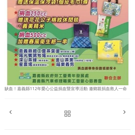
缺血！嘉義縣112年愛心公益捐血暨宣導活動 邀鄉親捐血救人一命