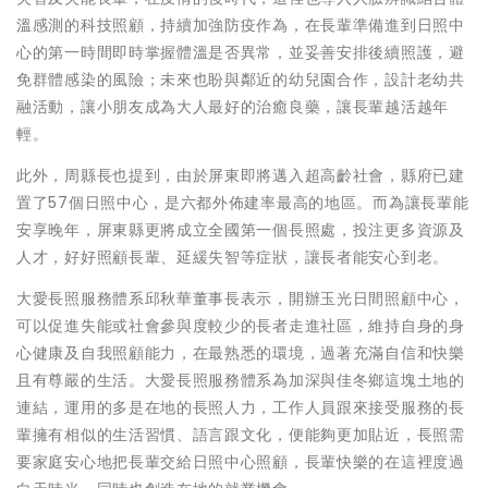
溫感測的科技照顧，持續加強防疫作為，在長輩準備進到日照中
心的第一時間即時掌握體溫是否異常，並妥善安排後續照護，避
免群體感染的風險；未來也盼與鄰近的幼兒園合作，設計老幼共
融活動，讓小朋友成為大人最好的治癒良藥，讓長輩越活越年
輕。
此外，周縣長也提到，由於屏東即將邁入超高齡社會，縣府已建
置了57個日照中心，是六都外佈建率最高的地區。而為讓長輩能
安享晚年，屏東縣更將成立全國第一個長照處，投注更多資源及
人才，好好照顧長輩、延緩失智等症狀，讓長者能安心到老。
大愛長照服務體系邱秋華董事長表示，開辦玉光日間照顧中心，
可以促進失能或社會參與度較少的長者走進社區，維持自身的身
心健康及自我照顧能力，在最熟悉的環境，過著充滿自信和快樂
且有尊嚴的生活。大愛長照服務體系為加深與佳冬鄉這塊土地的
連結，運用的多是在地的長照人力，工作人員跟來接受服務的長
輩擁有相似的生活習慣、語言跟文化，便能夠更加貼近，長照需
要家庭安心地把長輩交給日照中心照顧，長輩快樂的在這裡度過