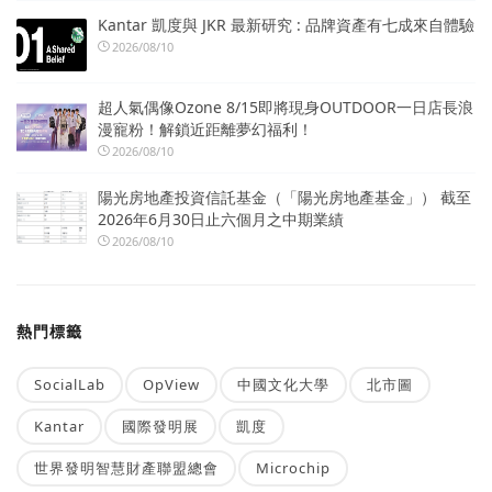
Kantar 凱度與 JKR 最新研究 : 品牌資產有七成來自體驗
2026/08/10
超人氣偶像Ozone 8/15即將現身OUTDOOR一日店長浪
漫寵粉！解鎖近距離夢幻福利！
2026/08/10
陽光房地產投資信託基金（「陽光房地產基金」） 截至
2026年6月30日止六個月之中期業績
2026/08/10
熱門標籤
SocialLab
OpView
中國文化大學
北市圖
Kantar
國際發明展
凱度
世界發明智慧財產聯盟總會
Microchip