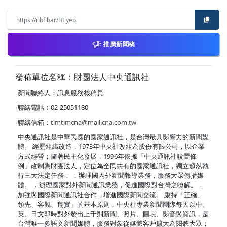
推廣新聞稿
發佈單位名稱：財團法人中央通訊社
新聞聯絡人：訊息服務核稿員
聯絡電話：02-25051180
聯絡信箱：
timtimcna@mail.cna.com.tw
中央通訊社是中華民國的國家通訊社，是台灣最具影響力的新聞媒
體。 經歷組織改造，1973年中央社改組為股份有限公司，以企業
方式經營；隨著民主化發展，1996年依據「中央通訊社設置條
例」改制為財團法人，定位為全民共有的國家通訊社，獨立超然執
行三大法定任務： ．辦理國內外新聞報導業務，服務大眾傳播媒
體。 ．辦理國家對外新聞通訊業務，促進國際對台灣之瞭解。 ．
加強與國際新聞通訊社合作，增進國際新聞交流。 秉持「正確、
領先、客觀、翔實」的基本原則，中央社專業新聞團隊每天以中、
英、日文即時對外發出上千則新聞、照片、圖表、影音與資訊，是
台灣唯一多語文新聞媒體，服務對象從媒體客戶擴大為閱聽大眾；