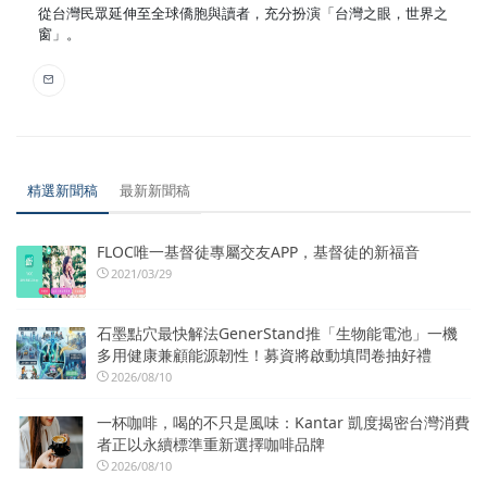
從台灣民眾延伸至全球僑胞與讀者，充分扮演「台灣之眼，世界之
窗」。
精選新聞稿
最新新聞稿
FLOC唯一基督徒專屬交友APP，基督徒的新福音
2021/03/29
石墨點穴最快解法GenerStand推「生物能電池」一機
多用健康兼顧能源韌性！募資將啟動填問卷抽好禮
2026/08/10
一杯咖啡，喝的不只是風味：Kantar 凱度揭密台灣消費
者正以永續標準重新選擇咖啡品牌
2026/08/10