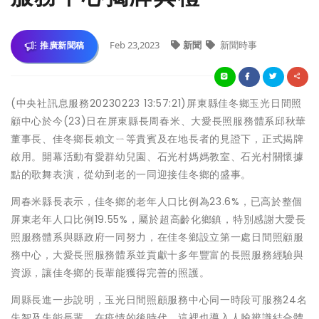
Feb 23,2023
新聞
新聞時事
推廣新聞稿
(中央社訊息服務20230223 13:57:21)屏東縣佳冬鄉玉光日間照
顧中心於今(23)日在屏東縣長周春米、大愛長照服務體系邱秋華
董事長、佳冬鄉長賴文ㄧ等貴賓及在地長者的見證下，正式揭牌
啟用。開幕活動有愛群幼兒園、石光村媽媽教室、石光村關懷據
點的歌舞表演，從幼到老的一同迎接佳冬鄉的盛事。
周春米縣長表示，佳冬鄉的老年人口比例為23.6%，已高於整個
屏東老年人口比例19.55%，屬於超高齡化鄉鎮，特別感謝大愛長
照服務體系與縣政府一同努力，在佳冬鄉設立第一處日間照顧服
務中心，大愛長照服務體系並貢獻十多年豐富的長照服務經驗與
資源，讓佳冬鄉的長輩能獲得完善的照護。
周縣長進一步說明，玉光日間照顧服務中心同一時段可服務24名
失智及失能長輩，在疫情的後時代，這裡也導入人臉辨識結合體