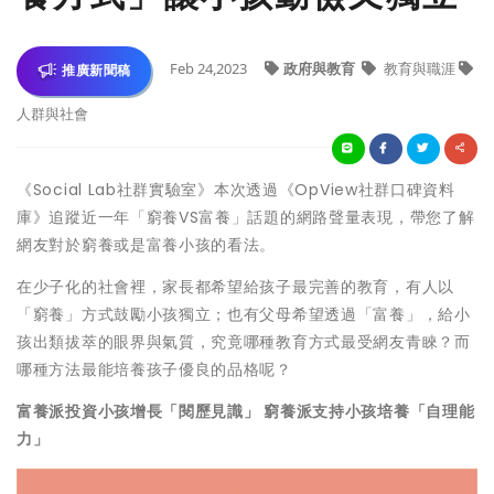
Feb 24,2023
政府與教育
教育與職涯
推廣新聞稿
人群與社會
《Social Lab社群實驗室》本次透過《OpView社群口碑資料
庫》追蹤近一年「窮養VS富養」話題的網路聲量表現，帶您了解
網友對於窮養或是富養小孩的看法。
在少子化的社會裡，家長都希望給孩子最完善的教育，有人以
「窮養」方式鼓勵小孩獨立；也有父母希望透過「富養」，給小
孩出類拔萃的眼界與氣質，究竟哪種教育方式最受網友青睞？而
哪種方法最能培養孩子優良的品格呢？
富養派投資小孩增長「閱歷見識」 窮養派支持小孩培養「自理能
力」