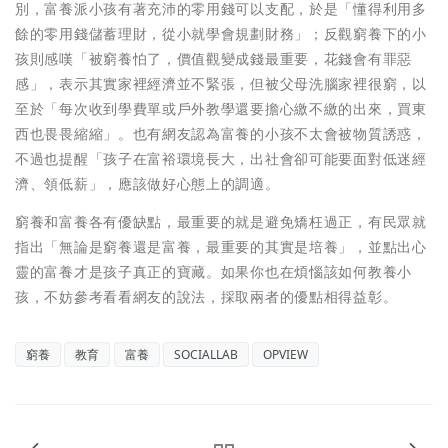
別，富養派小孩有著充沛的零用錢可以支配，於是「懂得利用多
餘的零用錢儲蓄理財，從小就學會規劃財務」；反觀窮養下的小
孩則感嘆「被窮養怕了，價值觀變成錢最重要，花錢會有罪惡
感」，表示其實家裡經濟並不緊張，但被父母洗腦家裡很窮，以
至於「每次收到學費單或戶外教學還要擔心繳不繳的出來，買東
西也畏畏縮縮」。也有網友認為富養的小孩不太會被物質誘惑，
不過也提醒「孩子在富裕環境長大，出社會卻可能要面對低迷經
濟、領低薪」，應該做好心態上的調適。
窮養和富養各有優缺點，最重要的就是避免矯枉過正，有民眾就
指出「無論是窮養還是富養，最重要的其實是培養」，並點出心
靈的富養才是孩子真正的寶藏。如果你也在煩惱該如何教養小
孩，不妨參考看看網友的說法，採取兩者的優點相得益彰。
窮養
教育
富養
SOCIALLAB
OPVIEW