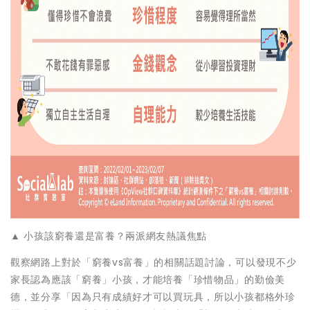
▲ 小孩該窮養還是富養？兩派網友熱議焦點
觀察網路上對於「窮養vs富養」的相關話題討論，可以發現不少
家長認為應該「窮養」小孩，才能培養「珍惜物品」的勤儉美
德，並分享「因為只有成績好才可以買玩具，所以小孩都格外珍