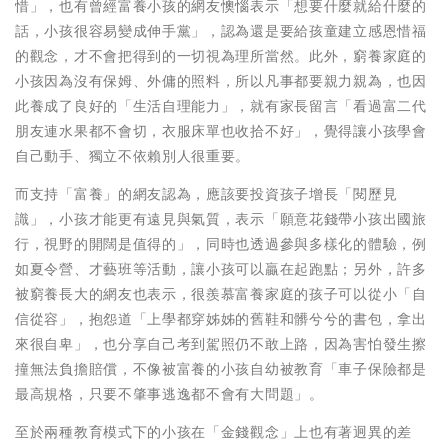
惜」，也有曾經富養小孩的網友懊惱表示「想要什麼就給什麼的
話，小孩很容易變成伸手黨」，認為還是要給孩童建立感恩惜福
的觀念，才不會把得到的一切視為理所當然。此外，窮養家庭的
小孩因為沒有保姆、外傭的照料，所以凡事都要親力親為，也因
此養成了良好的「生活自理能力」，就有家長留言「看過富二代
朋友連水果都不會切，衣服床單也收拾不好」，覺得讓小孩學會
自己動手、獨立不依賴別人很重要。
而支持「富養」的網友認為，應該要投資孩子增長「閱歷見
識」，小孩才能更有遠見與氣質，表示「願意花錢帶小孩出國旅
行，視野的開闊是值得的」，同時也透過參與多樣化的體驗，例
如夏令營、才藝班等活動，讓小孩可以贏在起跑點；另外，許多
被窮養長大的網友也表示，很羨慕富養家庭的孩子可以從小「自
信從容」，抱怨道「上學都穿姊姊的舊鞋和髒兮兮的書包，拿出
來很自卑」，也分享自己考到駕照仍不敢上路，因為害怕發生擦
撞無法負擔賠償，不像被富養的小孩自幼被教育「車子保險都是
最高規格，只要不肇事逃逸都不會有大問題」。
至於兩種教育模式下的小孩在「金錢觀念」上也有著迥異的差