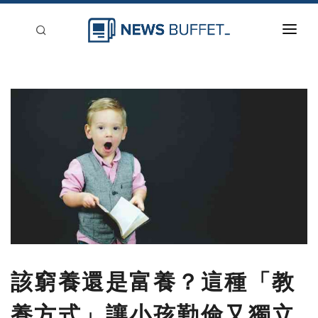
回到首頁
新聞稿分類
登入
刊登
該窮養還是富養？這種「教
養方式」讓小孩勤儉又獨立