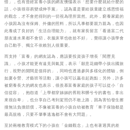
惜」，也有曾經富養小孩的網友懊惱表示「想要什麼就給什麼的
話，小孩很容易變成伸手黨」，認為還是要給孩童建立感恩惜福
的觀念，才不會把得到的一切視為理所當然。此外，窮養家庭的
小孩因為沒有保姆、外傭的照料，所以凡事都要親力親為，也因
此養成了良好的「生活自理能力」，就有家長留言「看過富二代
朋友連水果都不會切，衣服床單也收拾不好」，覺得讓小孩學會
自己動手、獨立不依賴別人很重要。
而支持「富養」的網友認為，應該要投資孩子增長「閱歷見
識」，小孩才能更有遠見與氣質，表示「願意花錢帶小孩出國旅
行，視野的開闊是值得的」，同時也透過參與多樣化的體驗，例
如夏令營、才藝班等活動，讓小孩可以贏在起跑點；另外，許多
被窮養長大的網友也表示，很羨慕富養家庭的孩子可以從小「自
信從容」，抱怨道「上學都穿姊姊的舊鞋和髒兮兮的書包，拿出
來很自卑」，也分享自己考到駕照仍不敢上路，因為害怕發生擦
撞無法負擔賠償，不像被富養的小孩自幼被教育「車子保險都是
最高規格，只要不肇事逃逸都不會有大問題」。
至於兩種教育模式下的小孩在「金錢觀念」上也有著迥異的差