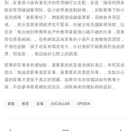
別，富養派小孩有著充沛的零用錢可以支配，於是「懂得利用多
餘的零用錢儲蓄理財，從小就學會規劃財務」；反觀窮養下的小
孩則感嘆「被窮養怕了，價值觀變成錢最重要，花錢會有罪惡
感」，表示其實家裡經濟並不緊張，但被父母洗腦家裡很窮，以
至於「每次收到學費單或戶外教學還要擔心繳不繳的出來，買東
西也畏畏縮縮」。也有網友認為富養的小孩不太會被物質誘惑，
不過也提醒「孩子在富裕環境長大，出社會卻可能要面對低迷經
濟、領低薪」，應該做好心態上的調適。
窮養和富養各有優缺點，最重要的就是避免矯枉過正，有民眾就
指出「無論是窮養還是富養，最重要的其實是培養」，並點出心
靈的富養才是孩子真正的寶藏。如果你也在煩惱該如何教養小
孩，不妨參考看看網友的說法，採取兩者的優點相得益彰。
窮養
教育
富養
SOCIALLAB
OPVIEW