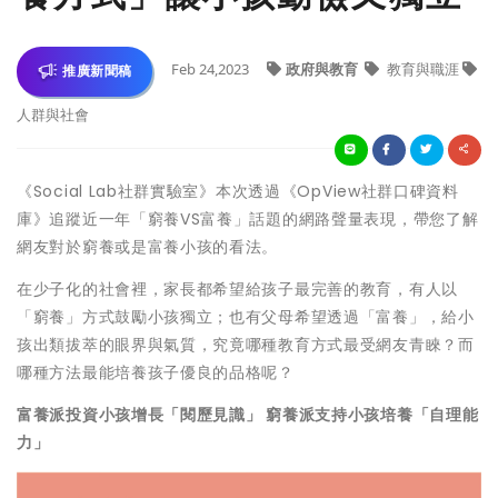
Feb 24,2023
政府與教育
教育與職涯
推廣新聞稿
人群與社會
《Social Lab社群實驗室》本次透過《OpView社群口碑資料
庫》追蹤近一年「窮養VS富養」話題的網路聲量表現，帶您了解
網友對於窮養或是富養小孩的看法。
在少子化的社會裡，家長都希望給孩子最完善的教育，有人以
「窮養」方式鼓勵小孩獨立；也有父母希望透過「富養」，給小
孩出類拔萃的眼界與氣質，究竟哪種教育方式最受網友青睞？而
哪種方法最能培養孩子優良的品格呢？
富養派投資小孩增長「閱歷見識」 窮養派支持小孩培養「自理能
力」