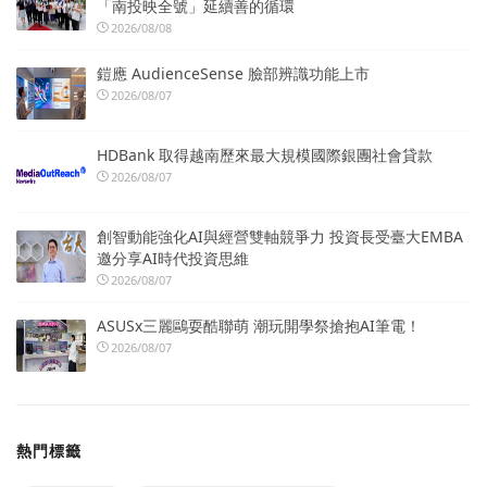
「南投映全號」延續善的循環
2026/08/08
鎧應 AudienceSense 臉部辨識功能上市
2026/08/07
HDBank 取得越南歷來最大規模國際銀團社會貸款
2026/08/07
創智動能強化AI與經營雙軸競爭力 投資長受臺大EMBA
邀分享AI時代投資思維
2026/08/07
ASUSx三麗鷗耍酷聯萌 潮玩開學祭搶抱AI筆電！
2026/08/07
熱門標籤