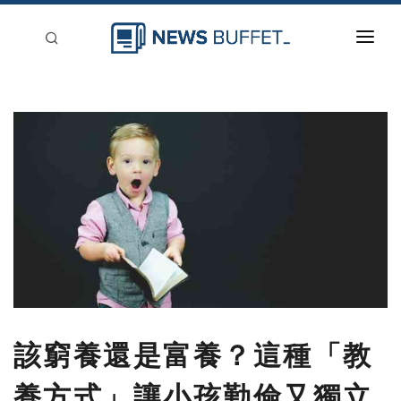
回到首頁
新聞稿分類
登入
刊登
該窮養還是富養？這種「教
養方式」讓小孩勤儉又獨立