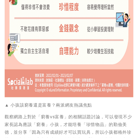
▲ 小孩該窮養還是富養？兩派網友熱議焦點
觀察網路上對於「窮養vs富養」的相關話題討論，可以發現不少
家長認為應該「窮養」小孩，才能培養「珍惜物品」的勤儉美
德，並分享「因為只有成績好才可以買玩具，所以小孩都格外珍